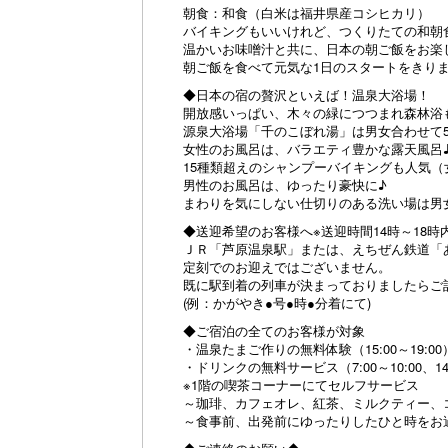
朝食：和食（白米は福井県産コシヒカリ）
バイキングもいいけれど、つくりたての和朝
温かいお味噌汁と共に、日本の朝ご飯をお楽
朝ご飯を食べて元気な1日のスタートをきりま
◆日本の宿の贅沢といえば！温泉大浴場！
開放感いっぱい、木々の緑につつまれ森林浴
源泉大浴場「千のこぼれ湯」は男女合わせて5
女性のお風呂は、バラエティ豊かな露天風呂
15種類超えのシャンプーバイキングも人気（
男性のお風呂は、ゆったり豪快に♪
まわりを気にしない仕切りのある洗い場は男女
◆送迎希望のお客様へ※送迎時間14時～18時
ＪＲ「芦原温泉駅」または、えちぜん鉄道「
定刻でのお迎えではございません。
既に駅到着の列車が決まっておりましたらご
(例：かがやき●号●時●分着にて)
◆ご宿泊の全てのお客様が対象
・温泉たまご作りの無料体験（15:00～19:00
・ドリンクの無料サービス（7:00～10:00、14:
※1階の喫茶コーナーにてセルフサービス
～珈琲、カフェオレ、紅茶、ミルクティー、
～食事前、出発前にゆったりしたひと時をお