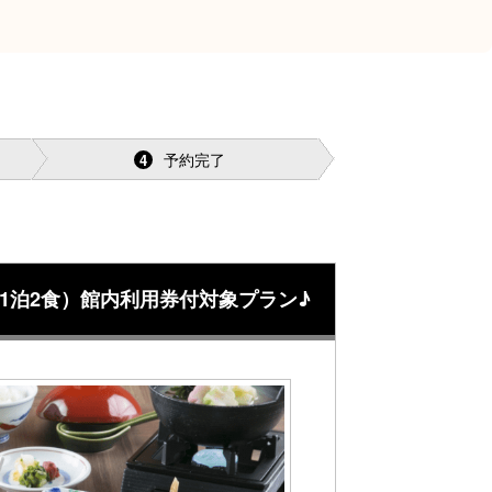
予約完了
4
1泊2食）館内利用券付対象プラン♪