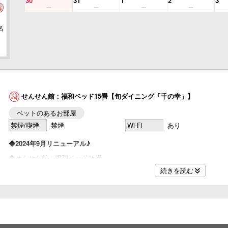
30
31
1
2
3
名
せんせん館：福和ベッド15畳【旬ダイニング「千の幸」】
ベットのあるお部屋
禁煙/喫煙
禁煙
Wi-Fi
あり
◆2024年9月リニューアル♪
◆せんせん館：福和ベッド15畳
15畳のベッドタイプのお部屋に福井ならではの要素をあしらった客室。
続きを読む
枕元には越前和紙や組子細工の工芸品。
ちょっとした床の間には福井県産スギと椅子テーブルは県産ケヤキ。
福井の香りを感じながらゆったりとお寛ぎいただけます。
名
☆Sealy社製セミダブルベッド（203㎝×121㎝）☆
3名様以上の場合は、お食事時にお布団を敷かせていただきます。
◆食事場所