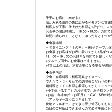
千千のお宿に、幸が来る。
温かみある通路の先に広がる和モダンな雰囲
料理人が丁寧に仕上げた料理を1品ずつ、ス
お食事の開始時間は「18:00〜19:30」の
時間に縛られることなく、ゆったりとまつや
◆食事場所
～旬ダイニング「千の幸」～(椅子テーブル席
お食事はお客様がお席に着いてから1品ずつ
18：00～19：30のお好きな時間でお越しく
※グループ同士のお食事は出来ません。
※7名以上の場合、別宴会場になる場合が御座
◆食事内容
夕食：会席料理（料理写真はイメージ）
できたて・つくりたての調理長こだわりの料
鍋料理とメイン料理を着席してからメニュー
※小学生（低学年）のお子様で、お子様ランチ
※お盆・年末年始（お正月）・GW・SWの
〈アレルギー対応につきまして〉
食物アレルギーにはできる限り対応しており
当日のご対応はできませんので必ず事前にお