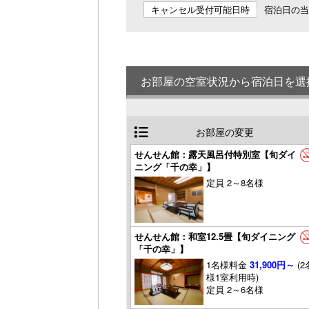
キャンセル受付可能日時
宿泊日の当日
お部屋の空室状況から宿泊日を選
お部屋の変更
せんせん館：露天風呂付特別室【旬ダイ
ニング「千の幸」】
定員 2～8名様
せんせん館：和室12.5畳【旬ダイニング
「千の幸」】
1名様料金
31,900円～
(2
様1室利用時)
定員 2～6名様