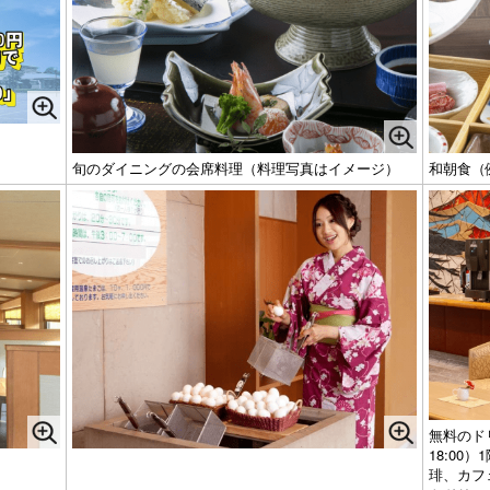
旬のダイニングの会席料理（料理写真はイメージ）
和朝食（
無料のドリ
18:0
。
琲、カフ