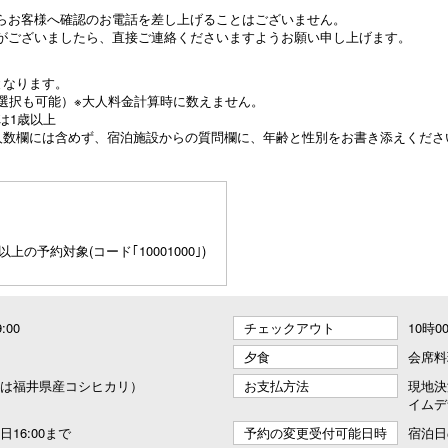
らお客様へ確認のお電話を差し上げることはございません。
がございましたら、直接ご連絡くださいますようお願い申し上げます。
となります。
選択も可能）※大人料金計算時に数えません。
は1歳以上
泊人数欄には含めず、宿泊施設からの質問欄に、年齢と性別をお書き添えくださ
以上の予約対象(コード｢10001000｣)
9:00
チェックアウト
10時
夕食
会席料
は福井県産コシヒカリ）
お支払方法
現地決
イムデ
16:00まで
予約の変更受付可能日時
宿泊日