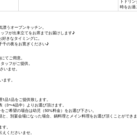
トドリン
時をお過
気漂うオープンキッチン。
タッフが出来立てをお席までお届けします♪
間でお好きなタイミングに。
千千の夜をお寛ぎください♪
)にてご用意。
スタッフがご提供。
ださいませ。
います。
理1品1品をご提供致します。
表（3〜4品中）よりお選び頂けます。
をご希望の場合は幼児（50%料金）をお選び下さい。
時期と、別宴会場になった場合、鍋料理とメイン料理をお選び頂くことができ
ます。
伝えくださいませ。