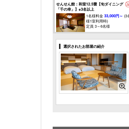
せんせん館：和室12.5畳【旬ダイニング
「千の幸」】※3名以上
1名様料金
33,000円～
(3
様1室利用時)
定員 3～6名様
せんせん館：福和ベッド15畳【旬ダイニ
ング「千の幸」】
選択されたお部屋の紹介
定員 2～4名様
せんせん館：福和ベッド15畳【旬ダイニ
ング「千の幸」】※3名以上
定員 3～4名様
せんせん館：和ベッド15畳【旬ダイニン
グ「千の幸」】
1名様料金
31,900円～
(2
様1室利用時)
定員 2～4名様