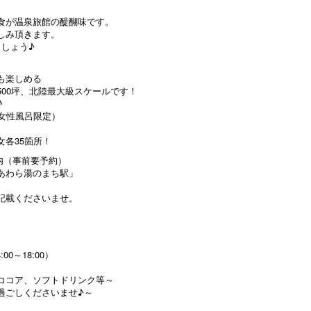
食が温泉旅館の醍醐味です。
しみ頂きます。
しょう♪
も楽しめる
00坪、北陸最大級スケールです！
♪
女性風呂限定）
各35箇所！
内（事前要予約）
あわら湯のまち駅」
記載くださいませ。
）
00～18:00）
ココア、ソフトドリンク等～
過ごしくださいませ♪～