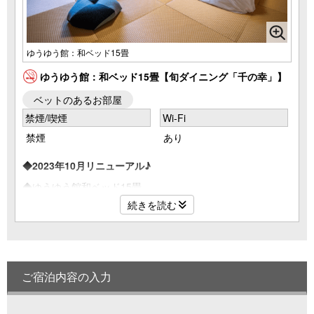
ゆうゆう館：和ベッド15畳
ゆうゆう館：和ベッド15畳【旬ダイニング「千の幸」】
ベットのあるお部屋
禁煙/喫煙
Wi-Fi
禁煙
あり
◆2023年10月リニューアル♪
◆ゆうゆう館和ベッド15畳
和室のお部屋に2台のセミダブルベッドがあるお部屋。
続きを読む
☆Sealy社製セミダブルベッド（203㎝×121㎝）☆
3名様以上の場合は、お食事時にお布団を敷かせていただき
ます。
◆食事場所
ご宿泊内容の入力
旬ダイニング「千の幸」
◆ご宿泊の全てのお客様が対象
・温泉たまご作りの無料体験（15:00～19:00）