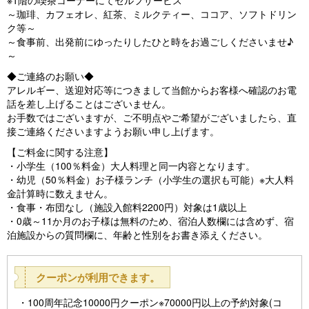
※1階の喫茶コーナーにてセルフサービス
～珈琲、カフェオレ、紅茶、ミルクティー、ココア、ソフトドリン
ク等～
～食事前、出発前にゆったりしたひと時をお過ごしくださいませ♪
～
◆ご連絡のお願い◆
アレルギー、送迎対応等につきまして当館からお客様へ確認のお電
話を差し上げることはございません。
お手数ではございますが、ご不明点やご希望がございましたら、直
接ご連絡くださいますようお願い申し上げます。
【ご料金に関する注意】
・小学生（100％料金）大人料理と同一内容となります。
・幼児（50％料金）お子様ランチ（小学生の選択も可能）※大人料
金計算時に数えません。
・食事・布団なし（施設入館料2200円）対象は1歳以上
・0歳～11か月のお子様は無料のため、宿泊人数欄には含めず、宿
泊施設からの質問欄に、年齢と性別をお書き添えください。
クーポンが利用できます。
100周年記念10000円クーポン※70000円以上の予約対象(コ