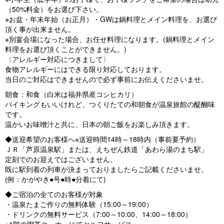
（50%料金）をお選び下さい。
※お盆・年末年始（お正月）・GWは鍋料理とメイン料理を、お選び
頂く事が出来ません。
※別宴会場になった場合、お任せ料理になります。(鍋料理とメイン
料理をお選び頂くことができません。)
〈アレルギー対応につきまして〉
食物アレルギーにはできる限り対応しております。
当日のご対応はできませんので必ず事前にお伝えくださいませ。
朝食：和食（白米は福井県産コシヒカリ）
バイキングもいいけれど、つくりたての和朝食が温泉旅館の醍醐味
です。
温かいお味噌汁と共に、日本の朝ご飯をお楽しみ頂きます。
◆送迎希望のお客様へ※送迎時間14時～18時内（事前要予約）
ＪＲ「芦原温泉駅」または、えちぜん鉄道「あわら湯のまち駅」
定刻でのお迎えではございません。
既に駅到着の列車が決まっておりましたらご記載くださいませ。
(例：かがやき●号●時●分着にて)
◆ご宿泊の全てのお客様が対象
・温泉たまご作りの無料体験（15:00～19:00）
・ドリンクの無料サービス（7:00～10:00、14:00～18:00）