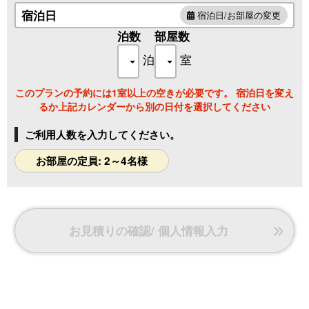
・ドリンクの無料サービス（7:00～10:00、14:00～18:00）
宿泊日
宿泊日/お部屋の変更
※1階の喫茶コーナーにてセルフサービス
泊数
部屋数
～珈琲、カフェオレ、紅茶、ミルクティー、ココア、ソフト
ドリンク等～
泊
室
～食事前、出発前にゆったりしたひと時をお過ごしください
ませ♪～
このプランの予約には1室以上の空きが必要です。 宿泊日を変え
るか上記カレンダーから別の日付を選択してください
ご利用人数を入力してください。
お部屋の定員: 2～4名様
お見積りの確認/ 個人情報入力