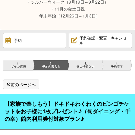
・シルバーウィーク（9月19日～9月22日）
・11月の金土日祝
・年末年始（12月26日～1月3日）
予約確認・変更・キャンセ
予約
ル
1
2
3
4
プラン選択
予約内容入力
個人情報入力
予約完了
前のページへ
【家族で楽しもう】ドキドキわくわくのビンゴチケ
ットをお子様に1枚プレゼント♪（旬ダイニング・千
の幸）館内利用券付対象プラン♪