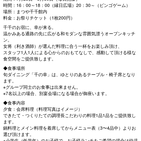
時間：16：00～18：00（縁日広場）20：30～（ビンゴゲーム）
場所：まつや千千館内
料金：お祭りチケット（1枚200円）
千千のお宿に、幸が来る。
温かみある通路の先に広がる和モダンな雰囲気漂うオープンキッチ
ン。
女将（利き酒師）が選んだ料理に合う一杯をお楽しみ頂け、
スタッフ1人1人による心からのおもてなしで、感動して頂ける様な
食空間をご提供致します。
◆食事場所
旬ダイニング「千の幸」は、ゆとりのあるテーブル・椅子席となり
ます。
※グループ同士のお食事は出来ません。
※7名以上の場合、別宴会場になる場合が御座います。
◆食事内容
夕食：会席料理（料理写真はイメージ）
できたて・つくりたての調理長こだわりの料理1品1品をご提供致し
ます。
鍋料理とメイン料理を着席してからメニュー表（3〜4品中）よりお
選び頂けます。
※小学生（低学年）のお子様で、お子様ランチをご希望の場合は幼児