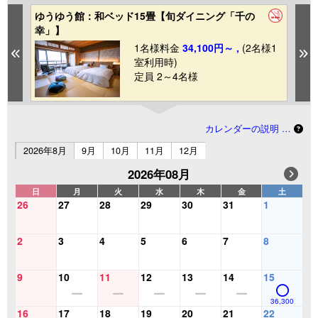
ゆうゆう館：和ベッド15畳【旬ダイニング「千の
ゆ
幸」】
幸
1
1名様料金
34,100円～ ,
(2名様1
Previous
N
室利用時)
定員 2～4名様
カレンダーの説明 …
2026年8月
9月
10月
11月
12月
2026年08月
日
月
火
水
木
金
土
26
27
28
29
30
31
1
2
3
4
5
6
7
8
9
10
11
12
13
14
15
36,300
16
17
18
19
20
21
22