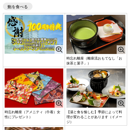
鮑を食べる
時忘れ離座（離座流おもてなし「お
抹茶と菓子」）
時忘れ離座（アメニティ（巾着）女
【湯と食を愉しむ】季節によって料
性にプレゼント）
理が変わることがあります（イメー
ジ）