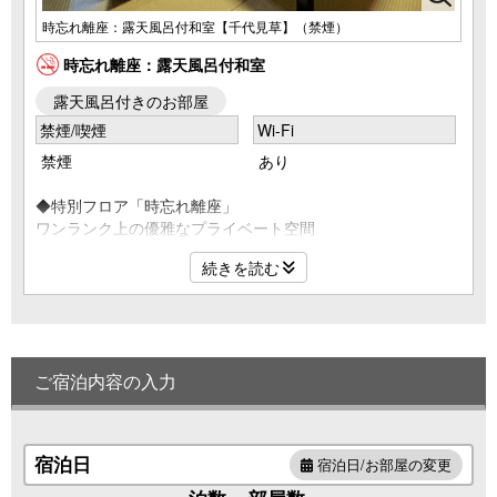
時忘れ離座：露天風呂付和室【千代見草】（禁煙）
時忘れ離座：露天風呂付和室
露天風呂付きのお部屋
禁煙/喫煙
Wi-Fi
禁煙
あり
◆特別フロア「時忘れ離座」
ワンランク上の優雅なプライベート空間
露天風呂付客室（和室12.5畳）
続きを読む
客室露天【陶器風呂】循環形式の温泉
マイ露天なら誰に気兼ねする事なく温泉三昧♪
◆専用フロアでごゆっくりと
・チェックイン14時～／チェックアウト～11時
ご宿泊内容の入力
・女性の方には「巾着」をお好きな柄をチョイス☆
・女性の方には「選べる色浴衣貸出し」をサービス☆
◆ご宿泊の全てのお客様が対象
・温泉たまご作りの無料体験（15:00～19:00）
宿泊日
宿泊日/お部屋の変更
・ドリンクの無料サービス（7:00～10:00、14:00～18:00）