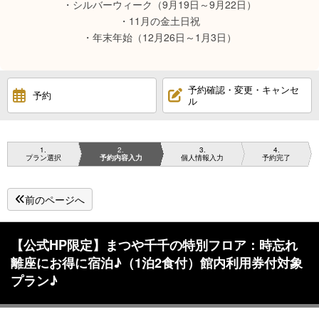
・シルバーウィーク（9月19日～9月22日）
・11月の金土日祝
・年末年始（12月26日～1月3日）
予約確認・変更・キャンセ
予約
ル
1
2
3
4
プラン選択
予約内容入力
個人情報入力
予約完了
前のページへ
【公式HP限定】まつや千千の特別フロア：時忘れ
離座にお得に宿泊♪（1泊2食付）館内利用券付対象
プラン♪