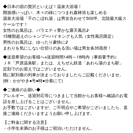
◆日本の宿の贅沢といえば！温泉大浴場！
開放感いっぱい、木々の緑につつまれ森林浴も楽しめる
源泉大浴場「千のこぼれ湯」は男女合わせて500坪、北陸最大級ス
ケールです！
女性のお風呂は、バラエティ豊かな露天風呂♪
15種類超えのシャンプーバイキングも人気（女性風呂限定）
男性のお風呂は、ゆったり豪快に♪
まわりを気にしない仕切りのある洗い場は男女各35箇所！
◆送迎希望のお客様へ※送迎時間14時～18時内（事前要予約）
ＪＲ「芦原温泉駅」または、えちぜん鉄道「あわら湯のまち駅」
定刻でのお迎えではございません。
既に駅到着の列車が決まっておりましたらご記載くださいませ。
(例：かがやき●号●時●分着にて)
◆ご連絡のお願い◆
アレルギー、送迎対応等につきまして当館からお客様へ確認のお電
話を差し上げることはございません。
お手数ではございますが、ご不明点やご希望がございましたら、直
接ご連絡くださいますようお願い申し上げます。
【ご料金に関する注意】
・小学生未満のお子様はご宿泊いただけません。