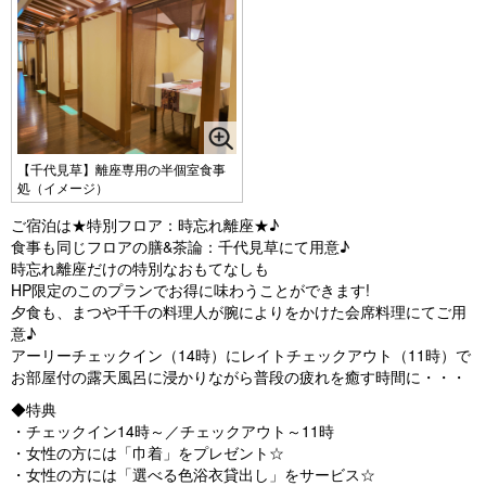
【千代見草】離座専用の半個室食事
処（イメージ）
ご宿泊は★特別フロア：時忘れ離座★♪
食事も同じフロアの膳&茶論：千代見草にて用意♪
時忘れ離座だけの特別なおもてなしも
HP限定のこのプランでお得に味わうことができます!
夕食も、まつや千千の料理人が腕によりをかけた会席料理にてご用
意♪
アーリーチェックイン（14時）にレイトチェックアウト（11時）で
お部屋付の露天風呂に浸かりながら普段の疲れを癒す時間に・・・
◆特典
・チェックイン14時～／チェックアウト～11時
・女性の方には「巾着」をプレゼント☆
・女性の方には「選べる色浴衣貸出し」をサービス☆