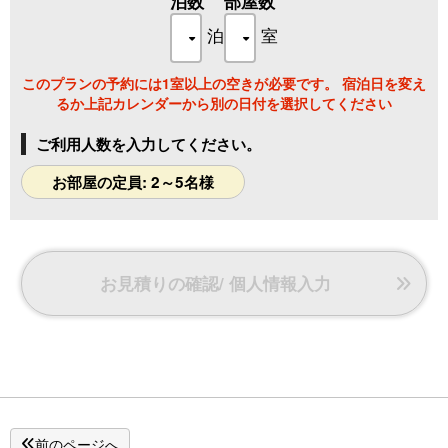
泊数
部屋数
※1階の喫茶コーナーにてセルフサービス
～珈琲、カフェオレ、紅茶、ミルクティー、ココア、ソフト
泊
室
ドリンク等～
～食事前、出発前にゆったりしたひと時をお過ごしください
このプランの予約には1室以上の空きが必要です。 宿泊日を変え
ませ♪～
るか上記カレンダーから別の日付を選択してください
ご利用人数を入力してください。
お部屋の定員: 2～5名様
お見積りの確認/ 個人情報入力
前のページへ