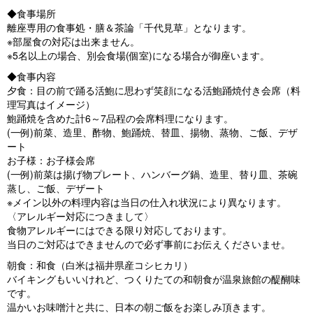
◆食事場所
離座専用の食事処・膳＆茶論「千代見草」となります。
※部屋食の対応は出来ません。
※5名以上の場合、別会食場(個室)になる場合が御座います。
◆食事内容
夕食：目の前で踊る活鮑に思わず笑顔になる活鮑踊焼付き会席（料
理写真はイメージ）
鮑踊焼を含めた計6～7品程の会席料理になります。
(一例)前菜、造里、酢物、鮑踊焼、替皿、揚物、蒸物、ご飯、デザ
ート
お子様：お子様会席
(一例)前菜は揚げ物プレート、ハンバーグ鍋、造里、替り皿、茶碗
蒸し、ご飯、デザート
※メイン以外の料理内容は当日の仕入れ状況により異なります。
〈アレルギー対応につきまして〉
食物アレルギーにはできる限り対応しております。
当日のご対応はできませんので必ず事前にお伝えくださいませ。
朝食：和食（白米は福井県産コシヒカリ）
バイキングもいいけれど、つくりたての和朝食が温泉旅館の醍醐味
です。
温かいお味噌汁と共に、日本の朝ご飯をお楽しみ頂きます。