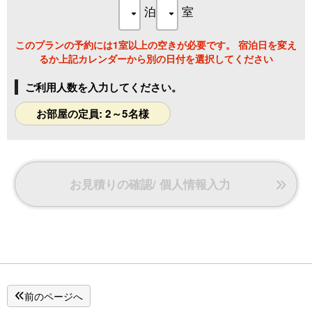
～珈琲、カフェオレ、紅茶、ミルクティー、ココア、ソフト
泊
室
ドリンク等～
～食事前、出発前にゆったりしたひと時をお過ごしください
このプランの予約には1室以上の空きが必要です。 宿泊日を変え
ませ♪～
るか上記カレンダーから別の日付を選択してください
ご利用人数を入力してください。
お部屋の定員: 2～5名様
お見積りの確認/ 個人情報入力
前のページへ