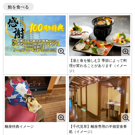
鮑を食べる
【湯と食を愉しむ】季節によって料
理が変わることがあります（イメー
ジ）
離座特典イメージ
【千代見草】離座専用の半個室食事
処（イメージ）