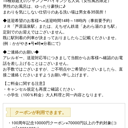
15種類超えのシャンプーバイキングも人気（女性風呂限定）
男性のお風呂は、ゆったり豪快に♪
まわりを気にしない仕切りのある洗い場は男女各35箇所！
◆送迎希望のお客様へ※送迎時間14時～18時内（事前要予約）
ＪＲ「芦原温泉駅」または、えちぜん鉄道「あわら湯のまち駅」
定刻でのお迎えではございません。
既に駅到着の列車が決まっておりましたらご記載くださいませ。
(例：かがやき●号●時●分着にて)
◆ご連絡のお願い◆
アレルギー、送迎対応等につきまして当館からお客様へ確認のお電
話を差し上げることはございません。
お手数ではございますが、ご不明点やご希望がございましたら、直
接ご連絡くださいますようお願い申し上げます。
【ご料金に関する注意】
・キャンセル規定も再度ご確認ください
・小学生（100％料金）大人料理と同一内容となります。
クーポンが利用できます。
100周年記念10000円クーポン※70000円以上の予約対象(コ