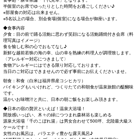
半個室のお席でゆったりとした時間をお過ごしください♪
※部屋食の対応は出来ません。
※5名以上の場合、別会食場(個室)になる場合が御座います。
◆食事内容
夕食：目の前で踊る活鮑に思わず笑顔になる活鮑踊焼付き会席（料
理写真はイメージ）
食を愉しむ和の心でおもてなし♪
新鮮な越前若狭の海の幸、山の幸を熟練の料理人が調理致します。
〈アレルギー対応につきまして〉
食物アレルギーにはできる限り対応しております。
当日のご対応はできませんので必ず事前にお伝えくださいませ。
朝食：和食（白米は福井県産コシヒカリ）
バイキングもいいけれど、つくりたての和朝食が温泉旅館の醍醐味
です。
温かいお味噌汁と共に、日本の朝ご飯をお楽しみ頂きます。
◆日本の宿の贅沢といえば！温泉大浴場！
開放感いっぱい、木々の緑につつまれ森林浴も楽しめる
源泉大浴場「千のこぼれ湯」は男女合わせて500坪、北陸最大級ス
ケールです！
女性のお風呂は、バラエティ豊かな露天風呂♪