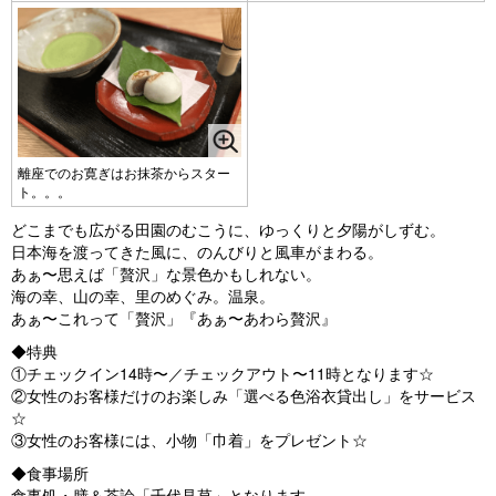
離座でのお寛ぎはお抹茶からスター
ト。。。
どこまでも広がる田園のむこうに、ゆっくりと夕陽がしずむ。
日本海を渡ってきた風に、のんびりと風車がまわる。
あぁ〜思えば「贅沢」な景色かもしれない。
海の幸、山の幸、里のめぐみ。温泉。
あぁ〜これって「贅沢」『あぁ〜あわら贅沢』
◆特典
①チェックイン14時〜／チェックアウト〜11時となります☆
②女性のお客様だけのお楽しみ「選べる色浴衣貸出し」をサービス
☆
③女性のお客様には、小物「巾着」をプレゼント☆
◆食事場所
食事処・膳＆茶論「千代見草」となります。