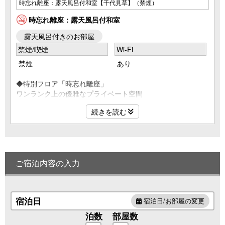
時忘れ離座：露天風呂付和室【千代見草】（禁煙）
時忘れ離座：露天風呂付和室
露天風呂付きのお部屋
禁煙/喫煙
Wi-Fi
禁煙
あり
◆特別フロア「時忘れ離座」
ワンランク上の優雅なプライベート空間
露天風呂付客室（和室12.5畳）
続きを読む
客室露天【陶器風呂】循環形式の温泉
マイ露天なら誰に気兼ねする事なく温泉三昧♪
◆専用フロアでごゆっくりと
・チェックイン14時～／チェックアウト～11時
ご宿泊内容の入力
・女性の方には「巾着」をお好きな柄をチョイス☆
・女性の方には「選べる色浴衣貸出し」をサービス☆
◆ご宿泊の全てのお客様が対象
・温泉たまご作りの無料体験（15:00～19:00）
宿泊日
宿泊日/お部屋の変更
・ドリンクの無料サービス（7:00～10:00、14:00～18:00）
泊数
部屋数
※1階の喫茶コーナーにてセルフサービス