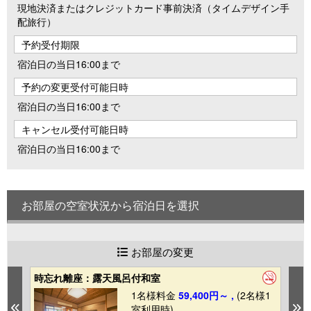
現地決済またはクレジットカード事前決済（タイムデザイン手
配旅行）
予約受付期限
宿泊日の当日16:00まで
予約の変更受付可能日時
宿泊日の当日16:00まで
キャンセル受付可能日時
宿泊日の当日16:00まで
お部屋の空室状況から宿泊日を選択
お部屋の変更
時忘れ離座：露天風呂付和室
時
1
1名様料金
59,400円～ ,
(2名様1
Previous
N
室利用時)