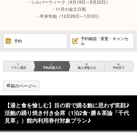
・シルバーウィーク（9月19日～9月22日）
・11月の金土日祝
・年末年始（12月26日～1月3日）
予約確認・変更・キャンセ
予約
ル
1
2
3
4
プラン選択
予約内容入力
個人情報入力
予約完了
前のページへ
【湯と食を愉しむ】目の前で踊る鮑に思わず笑顔♪
活鮑の踊り焼き付き会席（1泊2食･膳＆茶論「千代
見草」）館内利用券付対象プラン♪