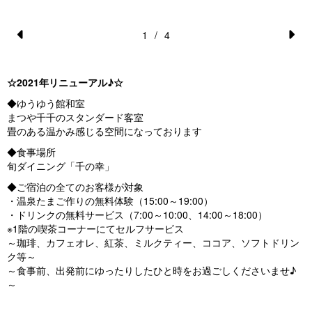
1
/
4
Pr
N
e
e
☆2021年リニューアル♪☆
vi
xt
◆ゆうゆう館和室
o
まつや千千のスタンダード客室
畳のある温かみ感じる空間になっております
u
◆食事場所
s
旬ダイニング「千の幸」
◆ご宿泊の全てのお客様が対象
・温泉たまご作りの無料体験（15:00～19:00）
・ドリンクの無料サービス（7:00～10:00、14:00～18:00）
※1階の喫茶コーナーにてセルフサービス
～珈琲、カフェオレ、紅茶、ミルクティー、ココア、ソフトドリン
ク等～
～食事前、出発前にゆったりしたひと時をお過ごしくださいませ♪
～