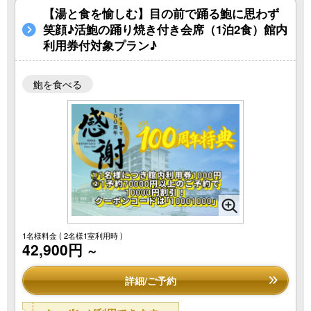
【湯と食を愉しむ】目の前で踊る鮑に思わず
笑顔♪活鮑の踊り焼き付き会席（1泊2食）館内
利用券付対象プラン♪
鮑を食べる
1名様料金
( 2名様1室利用時 )
42,900円
～
詳細/ご予約