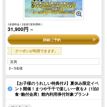
1名様料金
( 2名様1室利用時 )
31,900円
～
詳細/ご予約
クーポンが利用できます。
定員
2～5名様
【お子様のうれしい特典付♪】夏休み限定イベ
ント開催！まつや千千で楽しい一夜を♪（1泊2
食･鮑付会席）館内利用券付対象プラン♪