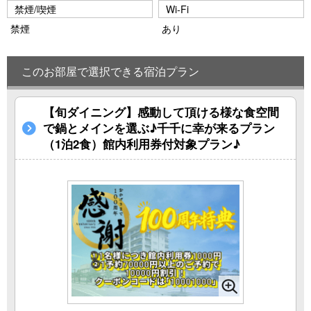
禁煙/喫煙
Wi-Fi
禁煙
あり
このお部屋で選択できる宿泊プラン
【旬ダイニング】感動して頂ける様な食空間
で鍋とメインを選ぶ♪千千に幸が来るプラン
（1泊2食）館内利用券付対象プラン♪