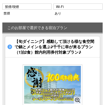
禁煙/喫煙
Wi-Fi
禁煙
あり
このお部屋で選択できる宿泊プラン
【旬ダイニング】感動して頂ける様な食空間
で鍋とメインを選ぶ♪千千に幸が来るプラン
（1泊2食）館内利用券付対象プラン♪