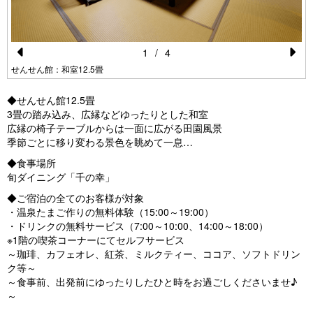
1
/
4
Pr
N
せんせん館：和室12.5畳
e
e
◆せんせん館12.5畳
vi
xt
3畳の踏み込み、広縁などゆったりとした和室
広縁の椅子テーブルからは一面に広がる田園風景
o
季節ごとに移り変わる景色を眺めて一息…
u
◆食事場所
s
旬ダイニング「千の幸」
◆ご宿泊の全てのお客様が対象
・温泉たまご作りの無料体験（15:00～19:00）
・ドリンクの無料サービス（7:00～10:00、14:00～18:00）
※1階の喫茶コーナーにてセルフサービス
～珈琲、カフェオレ、紅茶、ミルクティー、ココア、ソフトドリン
ク等～
～食事前、出発前にゆったりしたひと時をお過ごしくださいませ♪
～