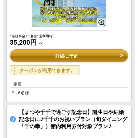
1名様料金
( 2名様1室利用時 )
35,200円
～
詳細/ご予約
クーポンが利用できます。
定員
2～6名様
【まつや千千で過ごす記念日】誕生日や結婚
記念日に♪千千のお祝いプラン（旬ダイニング
「千の幸」）館内利用券付対象プラン♪