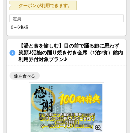
クーポンが利用できます。
定員
2～6名様
【湯と食を愉しむ】目の前で踊る鮑に思わず
笑顔♪活鮑の踊り焼き付き会席（1泊2食）館内
利用券付対象プラン♪
鮑を食べる