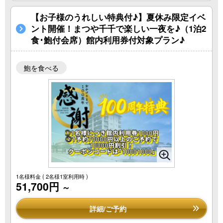
【お子様のうれしい特典付♪】夏休み限定イベ
ント開催！まつや千千で楽しい一夜を♪（1泊2
食･鮑付会席）館内利用券付対象プラン♪
鮑を食べる
1名様料金
( 2名様1室利用時 )
51,700円
～
詳細/ご予約