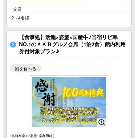
定員
2～4名様
【食事処】活鮑×姿蟹×国産牛♪当宿リピ率
NO.1のＡＫＢグルメ会席（1泊2食）館内利用
券付対象プラン♪
鮑を食べる
1名様料金
( 2名様1室利用時 )