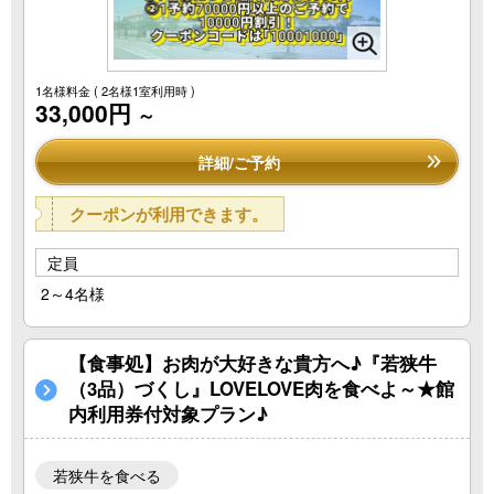
1名様料金
( 2名様1室利用時 )
33,000円
～
詳細/ご予約
クーポンが利用できます。
定員
2～4名様
【食事処】お肉が大好きな貴方へ♪『若狭牛
（3品）づくし』LOVELOVE肉を食べよ～★館
内利用券付対象プラン♪
若狭牛を食べる