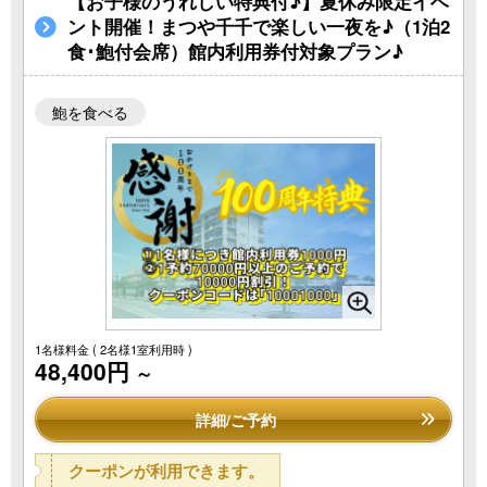
【お子様のうれしい特典付♪】夏休み限定イベ
ント開催！まつや千千で楽しい一夜を♪（1泊2
食･鮑付会席）館内利用券付対象プラン♪
鮑を食べる
1名様料金
( 2名様1室利用時 )
48,400円
～
詳細/ご予約
クーポンが利用できます。