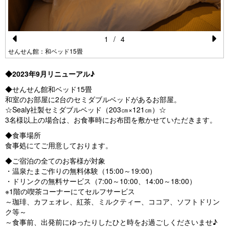
1
/
4
Pr
N
せんせん館：和ベッド15畳
e
e
◆2023年9月リニューアル♪
vi
xt
◆せんせん館和ベッド15畳
o
和室のお部屋に2台のセミダブルベッドがあるお部屋。
☆Sealy社製セミダブルベッド（203㎝×121㎝）☆
u
3名様以上の場合は、お食事時にお布団を敷かせていただきます。
s
◆食事場所
食事処にてご用意しております。
◆ご宿泊の全てのお客様が対象
・温泉たまご作りの無料体験（15:00～19:00）
・ドリンクの無料サービス（7:00～10:00、14:00～18:00）
※1階の喫茶コーナーにてセルフサービス
～珈琲、カフェオレ、紅茶、ミルクティー、ココア、ソフトドリン
ク等～
～食事前、出発前にゆったりしたひと時をお過ごしくださいませ♪