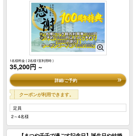
1名様料金
( 2名様1室利用時 )
35,200円
～
詳細/ご予約
クーポンが利用できます。
定員
2～4名様
【まつや千千で過ごす記念日】誕生日や結婚