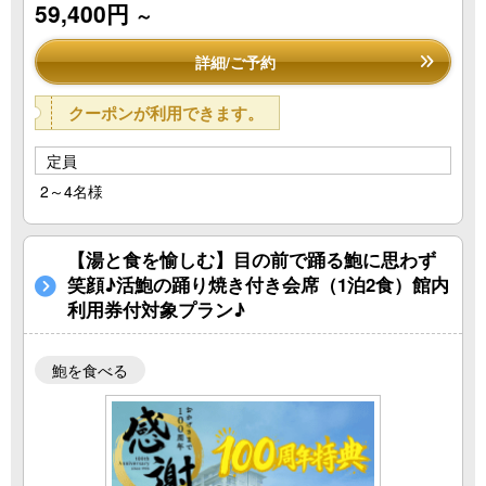
59,400円
～
詳細/ご予約
クーポンが利用できます。
定員
2～4名様
【湯と食を愉しむ】目の前で踊る鮑に思わず
笑顔♪活鮑の踊り焼き付き会席（1泊2食）館内
利用券付対象プラン♪
鮑を食べる