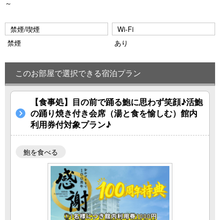
～
禁煙/喫煙
Wi-Fi
禁煙
あり
このお部屋で選択できる宿泊プラン
【食事処】目の前で踊る鮑に思わず笑顔♪活鮑
の踊り焼き付き会席（湯と食を愉しむ）館内
利用券付対象プラン♪
鮑を食べる