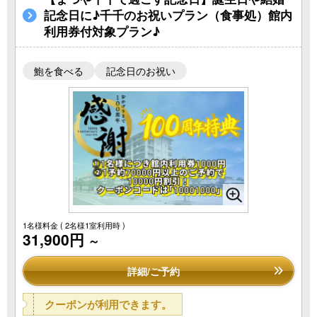
記念日に♪千千のお祝いプラン（食事処）館内
利用券付対象プラン♪
鮑を食べる
記念日のお祝い
1名様料金
( 2名様1室利用時 )
31,900円
～
詳細/ご予約
クーポンが利用できます。