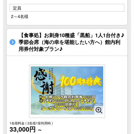
定員
2～4名様
【食事処】お刺身10種盛「黒船」1人1台付き♪
季節会席（海の幸を堪能したい方へ）館内利
用券付対象プラン♪
1名様料金
( 2名様1室利用時 )
33,000円
～