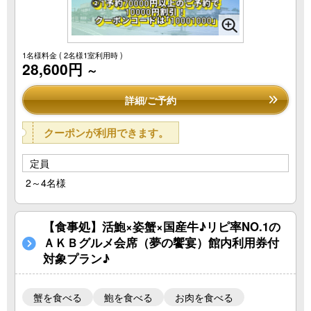
1名様料金
( 2名様1室利用時 )
28,600円
～
詳細/ご予約
クーポンが利用できます。
定員
2～4名様
【食事処】活鮑×姿蟹×国産牛♪リピ率NO.1の
ＡＫＢグルメ会席（夢の饗宴）館内利用券付
対象プラン♪
蟹を食べる
鮑を食べる
お肉を食べる