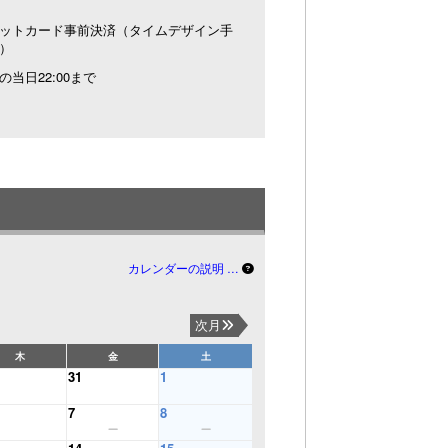
ットカード事前決済（タイムデザイン手
）
の当日22:00まで
カレンダーの説明 …
次月
木
金
土
31
1
7
8