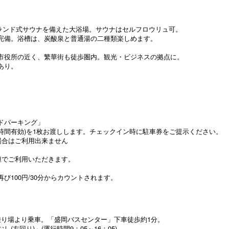
ィンランド式サウナを備えた大浴場。サウナはセルフロウリュ可。
完備。浴槽は、炭酸泉と普通湯の二種類楽しめます。
市役所の近く、繁華街も徒歩圏内。観光・ビジネスの拠点に。
あり。
ドパーキング」
時間有効)を1枚お渡しします。チェックイン時に駐車券をご提示ください。
合はご利用出来ません
でご利用いただきます。
再び100円/30分からカウントされます。
乗車。「盛岡バスセンター」下車徒歩約1分。
)」(運行時間9：05～16：05)