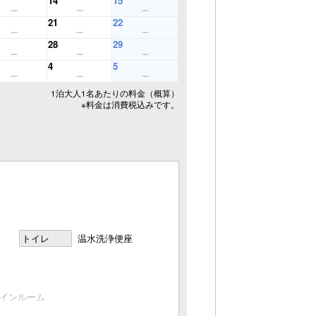
14
15
21
22
28
29
4
5
1泊大人1名あたりの料金（概算）
※料金は消費税込みです。
トイレ
温水洗浄便座
インルーム