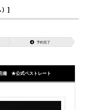
）]
予約完了
4
完備 ★公式ベストレート