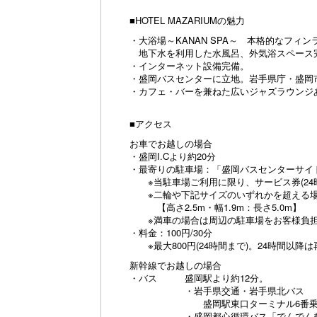
■HOTEL MAZARIUMの魅力
・大浴場～KANAN SPA～ 本格的なフ
地下水を利用した水風呂、外気浴スペース
・インターネット設備完備。
・盛岡バスセンターに立地。岩手県庁・盛岡
・カフェ・バーを兼ねた広いジャズラウンジ
■アクセス
お車でお越しの場合
・盛岡I.Cより約20分
・最寄りの駐車場：「盛岡バスセンターサイ
※当駐車場ご利用に限り、サービス券(24
※二輪や下記サイズのいずれかを超える場
【高さ2.5m・幅1.9m：長さ5.0m】
※満車の場合は周辺の駐車場をお客様負担
・料金：100円/30分
※最大800円(24時間まで)。24時間以降は
新幹線でお越しの場合
・バス 盛岡駅より約12分。
・岩手県交通・岩手県北バス
盛岡駅東口ターミナル6番乗り場より
・盛岡都心循環バス「でんでんむし(左回り