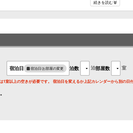
客室サイズ：33㎡～35㎡
続きを読む
ベッドサイズ：W1200(セミダブル)ｘ2台
宿泊人数：4名まで ※3・4名の場合、ベッド1台につき1名ないし2名で
水回り：シャワーブース、洗面、トイレ(セパレート)
アメニティ
・今治タオル (バス &フェイス)
・シャンプー・コンディショナー・ボディソープ
・その他アメニティ（歯ブラシ・ヘアブラシ・カミソリ等）はチェック
客室設備
・無料Wi-Fi
泊
室
宿泊日
泊数
部屋数
・ヘアドライヤー
宿泊日/お部屋の変更
・消臭スプレー
・スリッパ
は1室以上の空きが必要です。 宿泊日を変えるか上記カレンダーから別の日
・ルームウェア(上下セパレート)
・テレビ
。
・冷蔵庫
・湯沸かしポット
・エアコン
・加湿空気清浄機
・ネスプレッソマシン