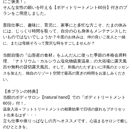
にご褒美！』
そんな女性の願いを叶える【ボディトリートメント60分】付きのプ
ランをご用意しました。
普段仕事に、趣味に、育児に、家事にと多忙な方こそ、たまの休み
には、じっくり時間を取って、自分の心も身体もメンテナンスした
いものではないでしょうか？
今度のお休みは、仲の良いご友人と一緒
に、または母娘そろって贅沢な時をすごしませんか？
当館自慢の『山形産の食材』をふんだんに使った季節の本格会席料
理、「ナトリウム・カルシウム塩化物硫黄温泉」の大浴場に露天風
呂や無料の貸切露天風呂。
そして、和風のたたずまいに洋風のエッセン
スを加えた、独自のリゾート空間で最高の寛ぎの時間をお楽しみくださ
い。
【本プランの特典】
当館のボディサロン【natural hand】での『ボディトリートメント
60分』付！。
温泉入浴＋フットトリートメントの相乗効果で日頃の疲れもプチリセッ
ト出来るはず・・・
立ち仕事や座りっぱなしの方へオススメです。
心温まるサロンで癒し
のひとときを。