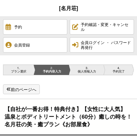
[名月荘]
予約確認・変更・キャンセ
予約
ル
会員ログイン ・ パスワード
会員登録
再発行
1
2
3
4
プラン選択
予約内容入力
個人情報入力
予約完了
前のページへ
【自社が一番お得！特典付き】【女性に大人気】
温泉とボディトリートメント（60分）癒しの時を！
名月荘の美・癒プラン《お部屋食》