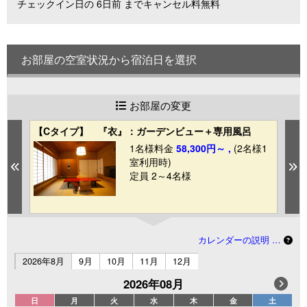
チェックイン日の 6日前 までキャンセル料無料
お部屋の空室状況から宿泊日を選択
お部屋の変更
【Cタイプ】 『衣』：ガーデンビュー＋専用風呂
【
ュ
1
1名様料金
58,300円～ ,
(2名様1
室利用時)
Previous
N
定員 2～4名様
カレンダーの説明 …
2026年8月
9月
10月
11月
12月
2026年08月
日
月
火
水
木
金
土