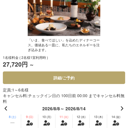
「いま、食べてほしい」を込めたディナーコー
ス。価値ある一皿に、私たちのエネルギーを注
ぎ込みます。
1名様料金
( 2名様1室利用時 )
27,720円
～
詳細/ご予約
定員
1～6名様
キャンセル料
チェックイン日の 100日前 00:00 までキャンセル料無
料
2026/8/8～ 2026/8/14
8
9
10
11
12
13
14
(土)
(日)
(月)
(火)
(水)
(木)
(金)