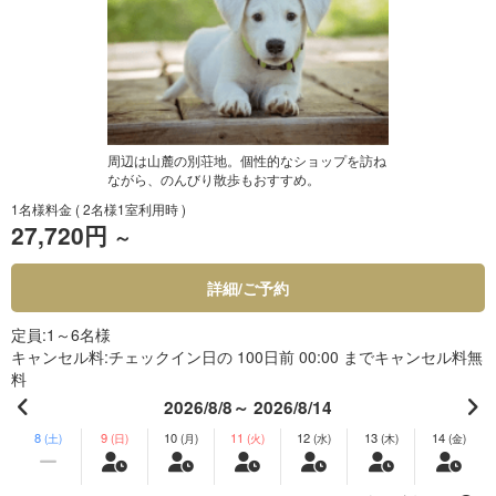
周辺は山麓の別荘地。個性的なショップを訪ね
ながら、のんびり散歩もおすすめ。
1名様料金
( 2名様1室利用時 )
27,720円
～
詳細/ご予約
定員
1～6名様
キャンセル料
チェックイン日の 100日前 00:00 までキャンセル料無
料
2026/8/8～ 2026/8/14
8
9
10
11
12
13
14
(土)
(日)
(月)
(火)
(水)
(木)
(金)