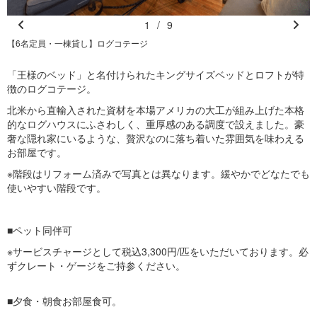
1
/
9
Pr
N
【6名定員・一棟貸し】ログコテージ
e
e
vi
xt
「王様のベッド」と名付けられたキングサイズベッドとロフトが特
徴のログコテージ。
o
u
北米から直輸入された資材を本場アメリカの大工が組み上げた本格
s
的なログハウスにふさわしく、重厚感のある調度で設えました。豪
奢な隠れ家にいるような、贅沢なのに落ち着いた雰囲気を味わえる
お部屋です。
※階段はリフォーム済みで写真とは異なります。緩やかでどなたでも
使いやすい階段です。
■ペット同伴可
※サービスチャージとして税込3,300円/匹をいただいております。必
ずクレート・ゲージをご持参ください。
■夕食・朝食お部屋食可。