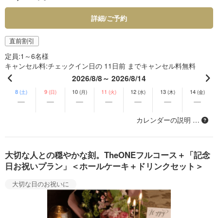
詳細/ご予約
直前割引
定員
1～6名様
キャンセル料
チェックイン日の 11日前 までキャンセル料無料
2026/8/8～ 2026/8/14
8
9
10
11
12
13
14
(土)
(日)
(月)
(火)
(水)
(木)
(金)
カレンダーの説明 …
大切な人との穏やかな刻。TheONEフルコース＋「記念
日お祝いプラン」＜ホールケーキ＋ドリンクセット＞
大切な日のお祝いに