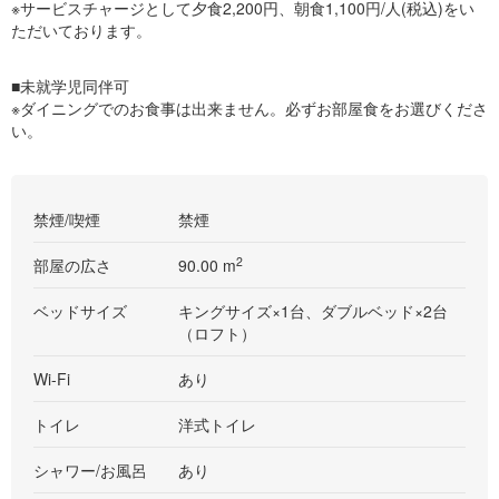
※サービスチャージとして夕食2,200円、朝食1,100円/人(税込)をい
ただいております。
■未就学児同伴可
※ダイニングでのお食事は出来ません。必ずお部屋食をお選びくださ
い。
禁煙/喫煙
禁煙
2
部屋の広さ
90.00 m
ベッドサイズ
キングサイズ×1台、ダブルベッド×2台
（ロフト）
Wi-Fi
あり
トイレ
洋式トイレ
シャワー/お風呂
あり