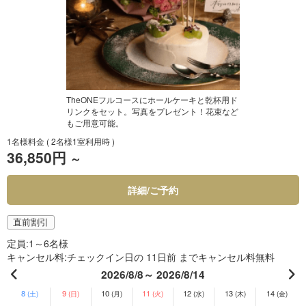
TheONEフルコースにホールケーキと乾杯用ド
リンクをセット。写真をプレゼント！花束など
もご用意可能。
1名様料金
( 2名様1室利用時 )
36,850円
～
詳細/ご予約
直前割引
定員
1～6名様
キャンセル料
チェックイン日の 11日前 までキャンセル料無料
2026/8/8～ 2026/8/14
8
9
10
11
12
13
14
(土)
(日)
(月)
(火)
(水)
(木)
(金)