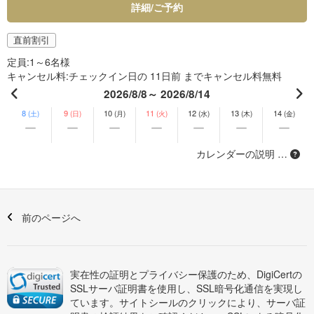
詳細/ご予約
直前割引
定員
1～6名様
キャンセル料
チェックイン日の 11日前 までキャンセル料無料
2026/8/8～ 2026/8/14
8
9
10
11
12
13
14
(土)
(日)
(月)
(火)
(水)
(木)
(金)
カレンダーの説明 …
前のページへ
実在性の証明とプライバシー保護のため、DigiCertの
SSLサーバ証明書を使用し、SSL暗号化通信を実現し
ています。サイトシールのクリックにより、サーバ証