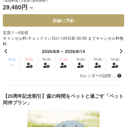
1名様料金
( 2名様1室利用時 )
29,480円
～
詳細/ご予約
定員
1～6名様
キャンセル料
チェックイン日の 100日前 00:00 までキャンセル料無
料
2026/8/8～ 2026/8/14
8
9
10
11
12
13
14
(土)
(日)
(月)
(火)
(水)
(木)
(金)
カレンダーの説明 …
【25周年記念割引】森の時間をペットと過ごす「ペット
同伴プラン」