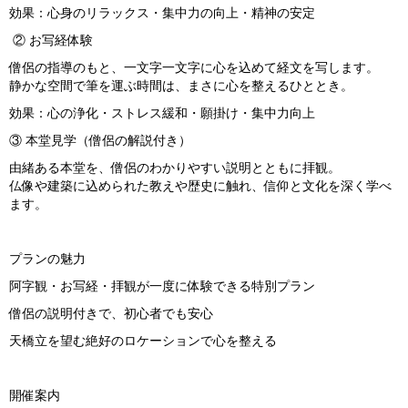
効果：心身のリラックス・集中力の向上・精神の安定
② お写経体験
僧侶の指導のもと、一文字一文字に心を込めて経文を写します。
静かな空間で筆を運ぶ時間は、まさに心を整えるひととき。
効果：心の浄化・ストレス緩和・願掛け・集中力向上
③ 本堂見学（僧侶の解説付き）
由緒ある本堂を、僧侶のわかりやすい説明とともに拝観。
仏像や建築に込められた教えや歴史に触れ、信仰と文化を深く学べ
ます。
プランの魅力
阿字観・お写経・拝観が一度に体験できる特別プラン
僧侶の説明付きで、初心者でも安心
天橋立を望む絶好のロケーションで心を整える
開催案内