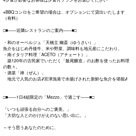
※BBQコンロをご希望の場合は、オプションにて貸出いたします
（有料）
□■――近隣レストランのご案内――■□
・和のオーベルジュ「天橋立 幽斎（ゆうさい）」
魚介をはじめ丹後牛、米や野菜、調味料も地元産にこだわり。
・南イタリア料理「ACETO（アチェート）」
築120年の古民家でいただく「飯尾醸造」のお酢を使ったお料理
の数々。
・酒菜「禅（ぜん）」
地元で人気のお店♪宮津漁港で水揚げされた新鮮な魚介を堪能♪
□■――1日4組限定の「Mezzo」で過ごす――■□
「いつも頑張る自分へのご褒美。」
「大切な人とのかけがえのない思い出に。」
～そう思うあなたのために、