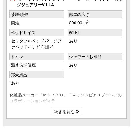
グジュアリーVILLA
禁煙/喫煙
部屋の広さ
2
禁煙
290.00 m
ベッドサイズ
Wi-Fi
セミダブルベッド×2、ソフ
あり
ァベッド×1、和布団×2
トイレ
シャワー / お風呂
温水洗浄便座
あり
露天風呂
あり
化粧品メーカー「ＭＥＺＺＯ」「マリントピアリゾート」の
コラボレーションヴィラ
天橋立にアクセスの良い立地に佇む、プール付きの１棟貸切
続きを読む
タイプのお部屋です。
全棟に【天然温泉】【露天ジャグジー】【プライベートプー
ル】を備えた、贅沢なリゾート空間が満喫ください。
４室限定のラグジュアリーな空間を拠点に天橋立観光をお楽