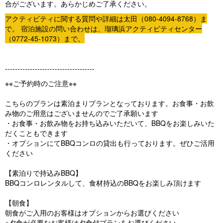
合がございます。あらかじめご了承ください。
アクティビティに関する質問や詳細は太田（080-4094-8768）ま
で。 宿泊施設の問い合わせは、瑠璃浜アクティビティセンター
（0772-45-1073）まで。
------------------------------------
※※ご予約時のご注意※※
こちらのプランは素泊まりプランとなっております。お食事・お飲
み物のご用意はございませんのでご了承願います
・お食事・お飲み物をお持ち込みいただいて、BBQをお楽しみいた
だくこともできます
・オプションにてBBQコンロの貸出も行っております。ぜひご活用
ください
【素泊りで持込みBBQ】
BBQコンロレンタルして、食材持込のBBQをお楽しみ頂けます
【朝食】
朝食がご入用のお客様はオプションからお選びください
※夕食が必要なお客様は夕食付プランをお選びください