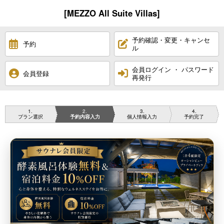
[MEZZO All Suite Villas]
予約確認・変更・キャンセ
予約
ル
会員ログイン ・ パスワード
会員登録
再発行
1
2
3
4
プラン選択
予約内容入力
個人情報入力
予約完了