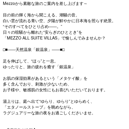
Mezzoから素敵な旅のご案内を差し上げます～
目の前の輝く海から聞こえる、潮騒の音。
白い雲が流れる青い空、夕陽が鮮やかに日本海を照らす絶景。
“そのすべてをひとり占め――。”
日々の喧騒から離れた“安らぎのひととき”を
「MEZZO ALL SUITE VILLAS」で愉しんでみませんか？
□■――天然温泉「銀温泉」――■□
足を伸ばして、“ほっ”と一息。
ゆったりと、旅の疲れを癒す「銀温泉」
お肌の保湿効果があるという「メタケイ酸」を
多く含んでおり、刺激が少ないため、
お子様や、敏感肌の女性にもお喜びいただいております。
湯上りは、庭へ出て“ゆらり、ゆらり”とゆらめく、
「エタノールストーブ」を眺めながら、
ラグジュアリーな旅の夜をお過ごしくださいませ。