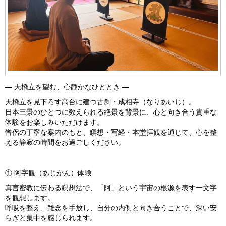
— 天橋立を望む、心静かなひととき —
天橋立を見下ろす高台に建つ古刹・成相寺（なりあいじ）。
日本三景のひとつに数えられる絶景を背景に、心と向き合う貴重な
体験をお楽しみいただけます。
僧侶の丁寧な案内のもと、瞑想・写経・本堂拝観を通じて、心を整
える静寂の時間をお過ごしください。
① 阿字観（あじかん）体験
真言密教に伝わる瞑想法で、「阿」という宇宙の根源を表す一文字
を観想します。
呼吸を整え、雑念を手放し、自分の内側と向き合うことで、深い安
らぎと集中を感じられます。