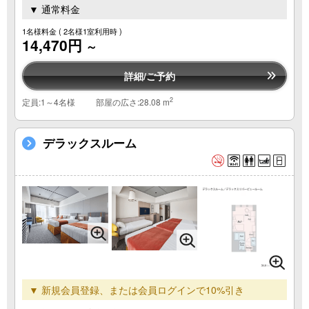
▼ 通常料金
1名様料金
( 2名様1室利用時 )
14,470円
～
詳細/ご予約
2
定員:1～4名様
部屋の広さ:28.08 m
デラックスルーム
▼ 新規会員登録、または会員ログインで10%引き