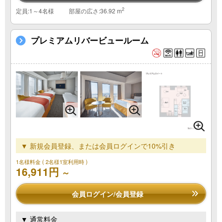
2
定員:1～4名様
部屋の広さ:36.92 m
プレミアムリバービュールーム
▼ 新規会員登録、または会員ログインで10%引き
1名様料金
( 2名様1室利用時 )
16,911円
～
会員ログイン/会員登録
▼ 通常料金