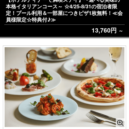
本格イタリアンコース～ ☆4/25-8/31の宿泊者限
定！プール利用＆一部屋につきピザ1枚無料！≪会
員様限定☆特典付♪≫
13,760円
～