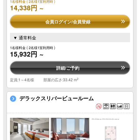
1名様料金
( 2名様1室利用時 )
14,338円
～
会員ログイン/会員登録
▼ 通常料金
1名様料金
( 2名様1室利用時 )
15,932円
～
詳細/ご予約
2
定員:1～4名様
部屋の広さ:33.42 m
デラックスリバービュールーム