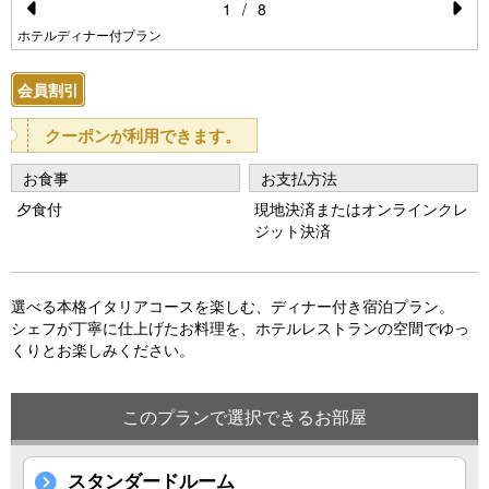
1
/
8
Pr
N
ホテルディナー付プラン
e
e
会員割引
vi
xt
o
クーポンが利用できます。
u
お食事
お支払方法
s
夕食付
現地決済またはオンラインクレ
ジット決済
選べる本格イタリアコースを楽しむ、ディナー付き宿泊プラン。
シェフが丁寧に仕上げたお料理を、ホテルレストランの空間でゆっ
くりとお楽しみください。
このプランで選択できるお部屋
スタンダードルーム