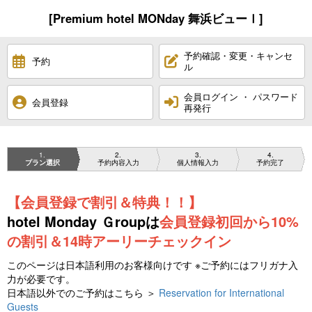
[Premium hotel MONday 舞浜ビューⅠ]
予約確認・変更・キャンセ
予約
ル
会員ログイン ・ パスワード
会員登録
再発行
1
2
3
4
プラン選択
予約内容入力
個人情報入力
予約完了
【会員登録で割引＆特典！！】
hotel Monday Ｇroupは
会員登録初回から10%
の割引＆14時アーリーチェックイン
このページは日本語利用のお客様向けです ※ご予約にはフリガナ入
力が必要です。
日本語以外でのご予約はこちら ＞
Reservation for International
Guests