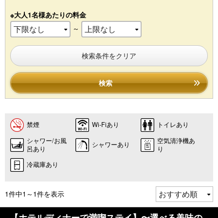
※大人1名様あたりの料金
～
検索条件をクリア
検索
禁煙
Wi-Fiあり
トイレあり
シャワー/お風
空気清浄機あ
シャワーあり
呂あり
り
冷蔵庫あり
1件中1～1件を表示
【ホテルディナーで満喫ステイ】〜選べる美味の