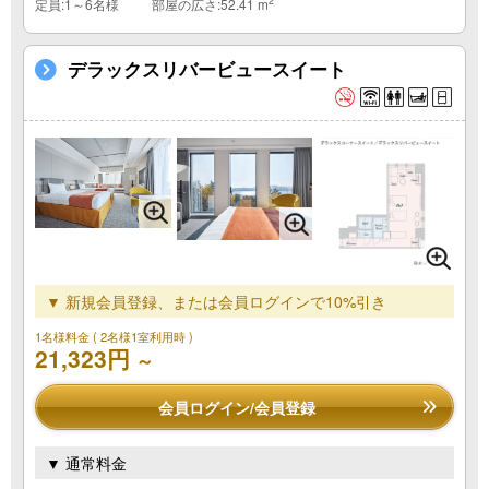
2
定員:1～6名様
部屋の広さ:52.41 m
デラックスリバービュースイート
▼ 新規会員登録、または会員ログインで10%引き
1名様料金
( 2名様1室利用時 )
21,323円
～
会員ログイン/会員登録
▼ 通常料金