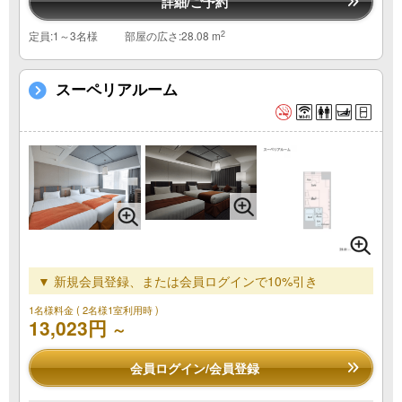
詳細/ご予約
2
定員:1～3名様
部屋の広さ:28.08 m
スーペリアルーム
▼ 新規会員登録、または会員ログインで10%引き
1名様料金
( 2名様1室利用時 )
13,023円
～
会員ログイン/会員登録