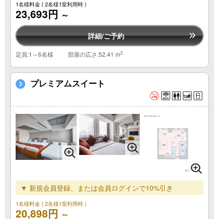
1名様料金
( 2名様1室利用時 )
23,693円
～
詳細/ご予約
2
定員:1～6名様
部屋の広さ:52.41 m
プレミアムスイート
▼ 新規会員登録、または会員ログインで10%引き
1名様料金
( 2名様1室利用時 )
20,898円
～