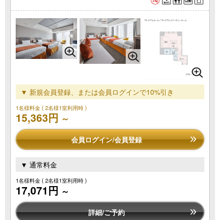
▼ 新規会員登録、または会員ログインで10%引き
1名様料金
( 2名様1室利用時 )
15,363円
～
会員ログイン/会員登録
▼ 通常料金
1名様料金
( 2名様1室利用時 )
17,071円
～
詳細/ご予約