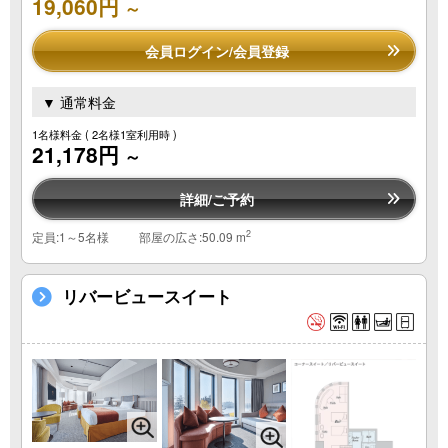
19,060円
～
会員ログイン/会員登録
▼ 通常料金
1名様料金
( 2名様1室利用時 )
21,178円
～
詳細/ご予約
2
定員:1～5名様
部屋の広さ:50.09 m
リバービュースイート