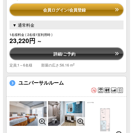
会員ログイン/会員登録
▼ 通常料金
1名様料金
( 2名様1室利用時 )
23,220円
～
詳細/ご予約
2
定員:1～6名様
部屋の広さ:56.16 m
ユニバーサルルーム