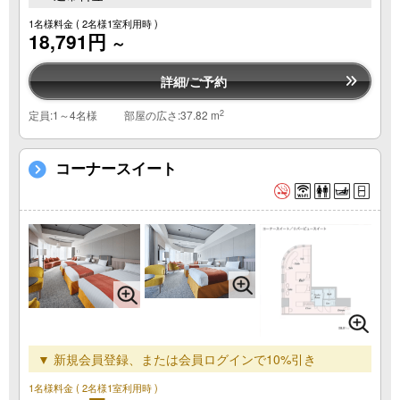
1名様料金
( 2名様1室利用時 )
18,791円
～
詳細/ご予約
2
定員:1～4名様
部屋の広さ:37.82 m
コーナースイート
▼ 新規会員登録、または会員ログインで10%引き
1名様料金
( 2名様1室利用時 )