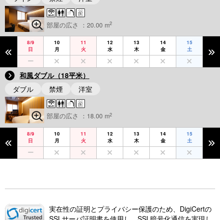
2
部屋の広さ ：20.00 m
8/9
10
11
12
13
14
15
日
月
火
水
木
金
土
和風ダブル（18平米）
ダブル
禁煙
洋室
2
部屋の広さ ：18.00 m
8/9
10
11
12
13
14
15
日
月
火
水
木
金
土
実在性の証明とプライバシー保護のため、DigiCertの
SSLサーバ証明書を使用し、SSL暗号化通信を実現し