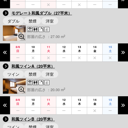
モデレート和風ダブル（27平米）
ダブル
禁煙
洋室
2
部屋の広さ ：27.00 m
8/9
10
11
12
13
14
15
日
月
火
水
木
金
土
和風ツインA（20平米）
ツイン
禁煙
洋室
2
部屋の広さ ：20.00 m
8/9
10
11
12
13
14
15
日
月
火
水
木
金
土
和風ツインB（20平米）
ツイン
禁煙
洋室