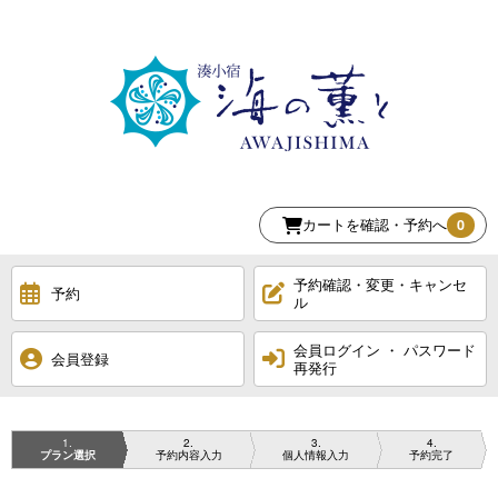
カートを確認・予約へ
0
予約確認・変更・キャンセ
予約
ル
会員ログイン ・ パスワード
会員登録
再発行
1
2
3
4
プラン選択
予約内容入力
個人情報入力
予約完了