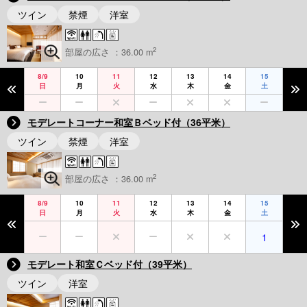
ツイン
禁煙
洋室
2
部屋の広さ ：36.00 m
8/9
10
11
12
13
14
15
日
月
火
水
木
金
土
モデレートコーナー和室Ｂベッド付（36平米）
ツイン
禁煙
洋室
2
部屋の広さ ：36.00 m
8/9
10
11
12
13
14
15
日
月
火
水
木
金
土
1
モデレート和室Ｃベッド付（39平米）
ツイン
洋室