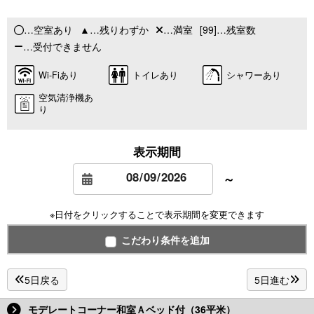
…空室あり
…残りわずか
…満室
[99]…残室数
…受付できません
Wi-Fiあり
トイレあり
シャワーあり
空気清浄機あ
り
表示期間
～
※日付をクリックすることで表示期間を変更できます
こだわり条件を追加
5日戻る
5日進む
モデレートコーナー和室Ａベッド付（36平米）