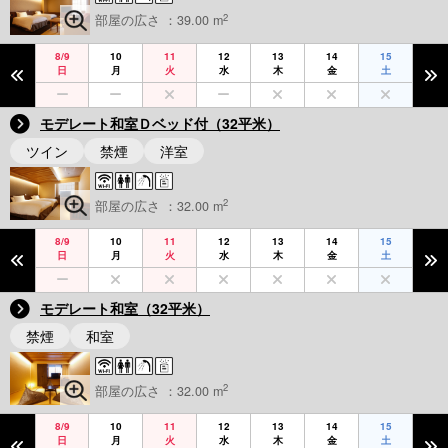
2
部屋の広さ ：39.00 m
8/9
10
11
12
13
14
15
日
月
火
水
木
金
土
モデレート和室Ｄベッド付（32平米）
ツイン
禁煙
洋室
2
部屋の広さ ：32.00 m
8/9
10
11
12
13
14
15
日
月
火
水
木
金
土
モデレート和室（32平米）
禁煙
和室
2
部屋の広さ ：32.00 m
8/9
10
11
12
13
14
15
日
月
火
水
木
金
土