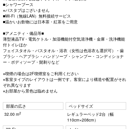
s
■シャワーブース
※バスタブはございません
■Wi-Fi（無線LAN）無料接続サービス
■温かいお飲物には日本茶・紅茶をご用意
■アメニティ・備品等■
薄型液晶TV・電気ケトル・加湿機能付空気清浄機・金庫・洗浄機能
付トイレほか
フェイスタオル・バスタオル・浴衣（女性は色浴衣も選択可）・歯
ブラシ・ヘアブラシ・ハンドソープ・シャンプー・コンディショナ
ー・ボディソープ・髭剃りなど
※喫煙の場合は2F喫煙室をご利用ください
※客室タイプのレイアウトは一例です。客室により構造や配置がそれ
ぞれ異なります
※お部屋から景色は臨めません
部屋の広さ
ベッドサイズ
2
32.00 m
レギュラーベッド2台（幅
110cm×208cm）