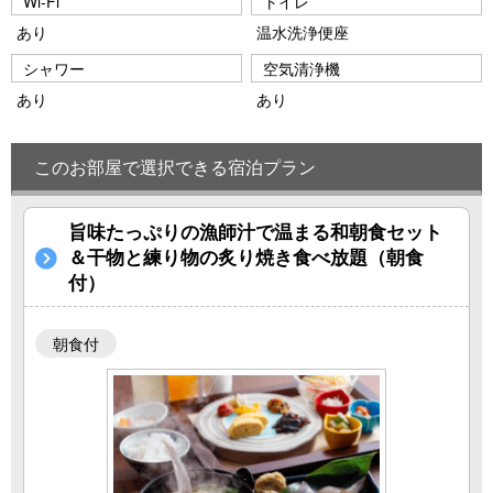
Wi-Fi
トイレ
あり
温水洗浄便座
シャワー
空気清浄機
あり
あり
このお部屋で選択できる宿泊プラン
旨味たっぷりの漁師汁で温まる和朝食セット
＆干物と練り物の炙り焼き食べ放題（朝食
付）
朝食付