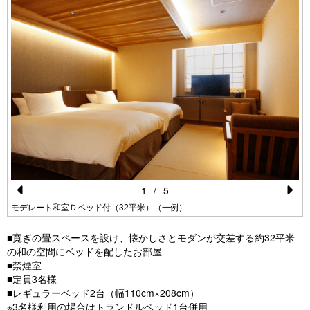
1
/
5
Pr
N
モデレート和室Ｄベッド付（32平米）（一例）
e
e
■寛ぎの畳スペースを設け、懐かしさとモダンが交差する約32平米
vi
xt
の和の空間にベッドを配したお部屋
■禁煙室
o
■定員3名様
u
■レギュラーベッド2台（幅110cm×208cm）
※3名様利用の場合はトランドルベッド1台併用