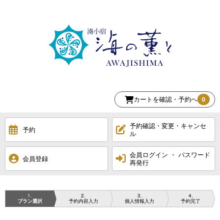
カートを確認・予約へ
0
予約確認・変更・キャンセ
予約
ル
会員ログイン ・ パスワード
会員登録
再発行
1
2
3
4
プラン選択
予約内容入力
個人情報入力
予約完了