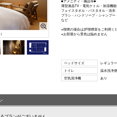
■アメニティ・備品等■
薄型液晶TV・電気ケトル・加湿機
フェイスタオル・バスタオル・浴衣
ブラシ・ハンドソープ・シャンプー
など
※喫煙の場合は2F喫煙室をご利用く
米）
※お部屋から景色は臨めません
ベッドサイズ
レギュラーベ
トイレ
温水洗浄
空気清浄機
あり
ン
けるプランがございません。