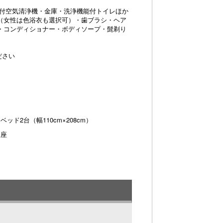
能付空気清浄機・金庫・洗浄機能付トイレほか
（女性は色浴衣も選択可）・歯ブラシ・ヘア
・コンディショナー・ボディソープ・髭剃り
ださい
ッド2台（幅110cm×208cm）
便座