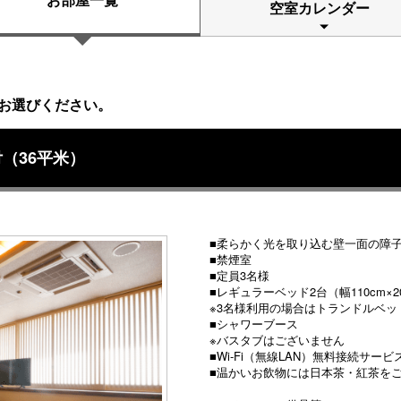
空室カレンダー
お選びください。
（36平米）
■柔らかく光を取り込む壁一面の障子
■禁煙室
■定員3名様
■レギュラーベッド2台（幅110cm×2
※3名様利用の場合はトランドルベッ
■シャワーブース
※バスタブはございません
■Wi-Fi（無線LAN）無料接続サービ
■温かいお飲物には日本茶・紅茶を