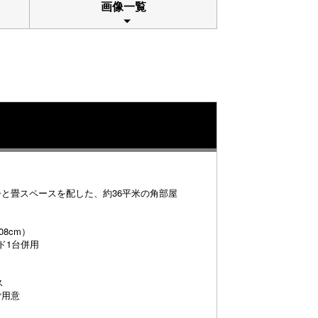
画像一覧
と畳スペースを配した、約36平米の角部屋
08cm）
ド1台併用
ス
ご用意