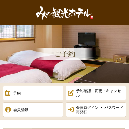
MENU
閉
じ
HOME
る
お料理
お部屋
ご予約
館内施設
アクセス
予約確認・変更・キャンセ
予約
周辺観光
ル
会員ログイン ・ パスワード
会員登録
閉じる
再発行