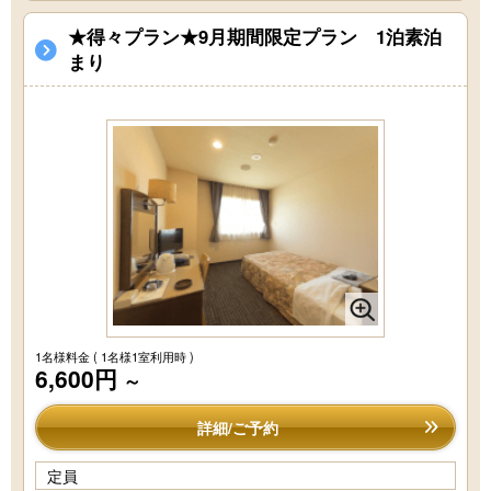
★得々プラン★9月期間限定プラン 1泊素泊
まり
1名様料金
( 1名様1室利用時 )
6,600円
～
詳細/ご予約
定員