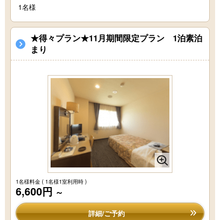
1名様
★得々プラン★11月期間限定プラン 1泊素泊
まり
1名様料金
( 1名様1室利用時 )
6,600円
～
詳細/ご予約