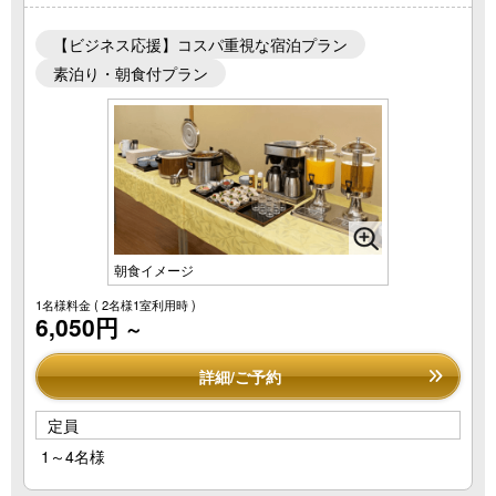
【ビジネス応援】コスパ重視な宿泊プラン
素泊り・朝食付プラン
朝食イメージ
1名様料金
( 2名様1室利用時 )
6,050円
～
詳細/ご予約
定員
1～4名様