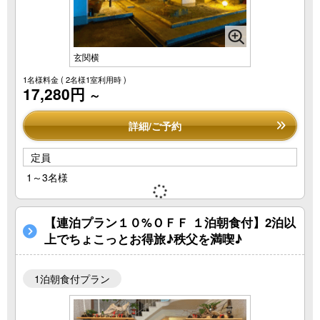
玄関横
1名様料金
( 2名様1室利用時 )
17,280円
～
詳細/ご予約
定員
1～3名様
【連泊プラン１０%ＯＦＦ １泊朝食付】2泊以
上でちょこっとお得旅♪秩父を満喫♪
1泊朝食付プラン