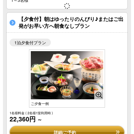
【夕食付】朝はゆったりのんびり♪またはご出
発がお早い方へ朝食なしプラン
1泊夕食付プラン
ご夕食一例
1名様料金
( 2名様1室利用時 )
22,360円
～
詳細/ご予約