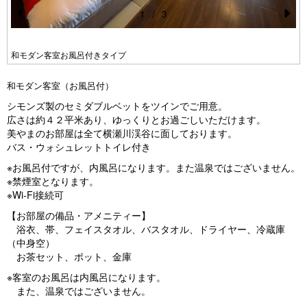
1
/
3
Pr
N
e
e
和モダン客室お風呂付きタイプ
vi
xt
和モダン客室（お風呂付）
o
シモンズ製のセミダブルベットをツインでご用意。
u
広さは約４２平米あり、ゆっくりとお過ごしいただけます。
s
美やまのお部屋は全て横瀬川渓谷に面しております。
バス・ウォシュレットトイレ付き
※お風呂付ですが、内風呂になります。また温泉ではございません。
※禁煙室となります。
※Wi-Fi接続可
【お部屋の備品・アメニティー】
浴衣、帯、フェイスタオル、バスタオル、ドライヤー、冷蔵庫
（中身空）
お茶セット、ポット、金庫
※客室のお風呂は内風呂になります。
また、温泉ではございません。