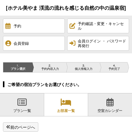
[ホテル美やま 渓流の流れを感じる自然の中の温泉宿]
予約確認・変更・キャンセ
予約
ル
会員ログイン ・ パスワード
会員登録
再発行
1
2
3
4
プラン選択
予約内容入力
個人情報入力
予約完了
ご希望の宿泊プランをお選びください。
プラン一覧
お部屋一覧
空室カレンダー
前のページへ