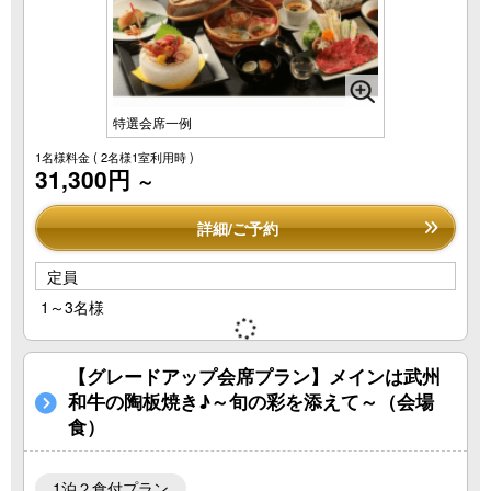
特選会席一例
1名様料金
( 2名様1室利用時 )
31,300円
～
詳細/ご予約
定員
1～3名様
【グレードアップ会席プラン】メインは武州
和牛の陶板焼き♪～旬の彩を添えて～（会場
食）
1泊２食付プラン