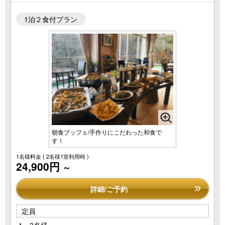
1泊２食付プラン
朝食ブッフェ/手作りにこだわった和食で
す！
1名様料金
( 2名様1室利用時 )
24,900円
～
詳細/ご予約
定員
1～3名様