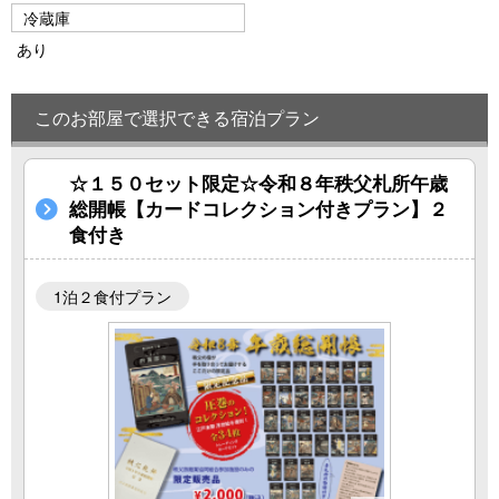
冷蔵庫
あり
このお部屋で選択できる宿泊プラン
☆１５０セット限定☆令和８年秩父札所午歳
総開帳【カードコレクション付きプラン】２
食付き
1泊２食付プラン