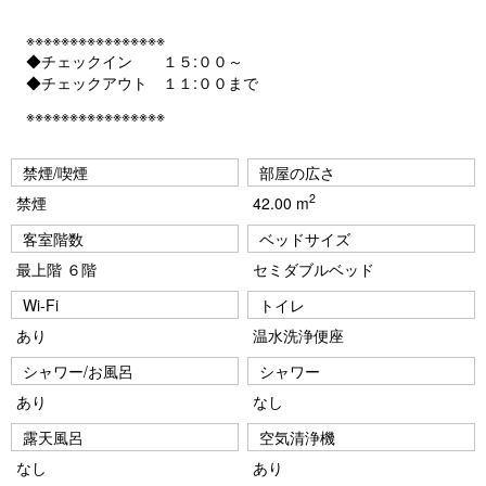
※※※※※※※※※※※※※※※※
◆チェックイン １５:００～
◆チェックアウト １１:００まで
※※※※※※※※※※※※※※※※
禁煙/喫煙
部屋の広さ
2
禁煙
42.00 m
客室階数
ベッドサイズ
最上階 ６階
セミダブルベッド
Wi-Fi
トイレ
あり
温水洗浄便座
シャワー/お風呂
シャワー
あり
なし
露天風呂
空気清浄機
なし
あり