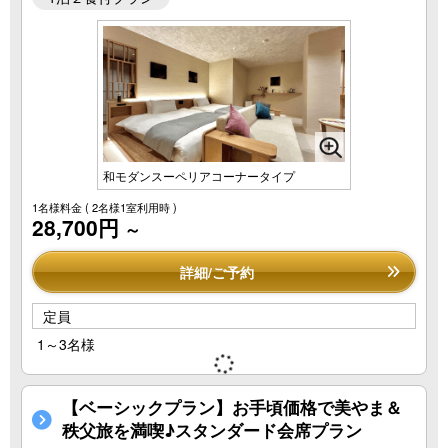
和モダンスーペリアコーナータイプ
1名様料金
( 2名様1室利用時 )
28,700円
～
詳細/ご予約
定員
1～3名様
【ベーシックプラン】お手頃価格で美やま＆
秩父旅を満喫♪スタンダード会席プラン