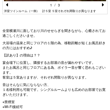
1
/
3
Pr
N
洋室ツインルーム（一例） 計５室 ５室それぞれ間取りが異なります
e
e
vi
xt
全室横瀬川に面しており
川のせせらぎを聞きながら、心癒されてお
o
過ごしくださいませ。
u
大浴場の温泉と同じフロアの１階の為、移動距離が短くお風呂好き
s
の方にはおすすめ♪
【訳あり】の理由は？？
宴会場下に位置し、隣接するお部屋の音が漏れやすいです。
またお風呂と同じフロアにある為、ボイラー音が響く恐れもござい
ます。
客室は５室ありますが、それぞれ間取りが異なります。
音はそんなに気にならない方、
１名様利用も可能です。シングルルームよりも広めのお部屋でお寛
ぎいただけます。
※禁煙室
※Wi-Fi接続可