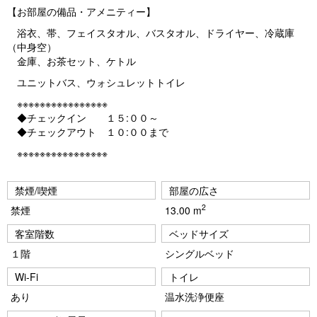
【お部屋の備品・アメニティー】
浴衣、帯、フェイスタオル、バスタオル、ドライヤー、冷蔵庫
（中身空）
金庫、お茶セット、ケトル
ユニットバス、ウォシュレットトイレ
※※※※※※※※※※※※※※※※
◆チェックイン １５:００～
◆チェックアウト １０:００まで
※※※※※※※※※※※※※※※※
禁煙/喫煙
部屋の広さ
2
禁煙
13.00 m
客室階数
ベッドサイズ
１階
シングルベッド
Wi-Fi
トイレ
あり
温水洗浄便座