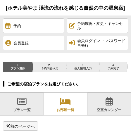
[ホテル美やま 渓流の流れを感じる自然の中の温泉宿]
予約確認・変更・キャンセ
予約
ル
会員ログイン ・ パスワード
会員登録
再発行
1
2
3
4
プラン選択
予約内容入力
個人情報入力
予約完了
ご希望の宿泊プランをお選びください。
プラン一覧
お部屋一覧
空室カレンダー
前のページへ