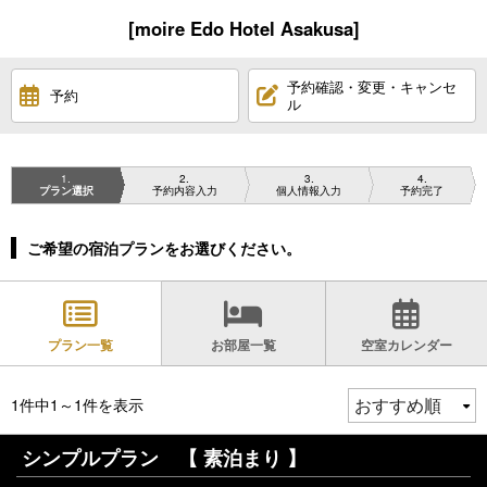
[moire Edo Hotel Asakusa]
予約確認・変更・キャンセ
予約
ル
1
2
3
4
プラン選択
予約内容入力
個人情報入力
予約完了
ご希望の宿泊プランをお選びください。
プラン一覧
お部屋一覧
空室カレンダー
1件中1～1件を表示
シンプルプラン 【 素泊まり 】