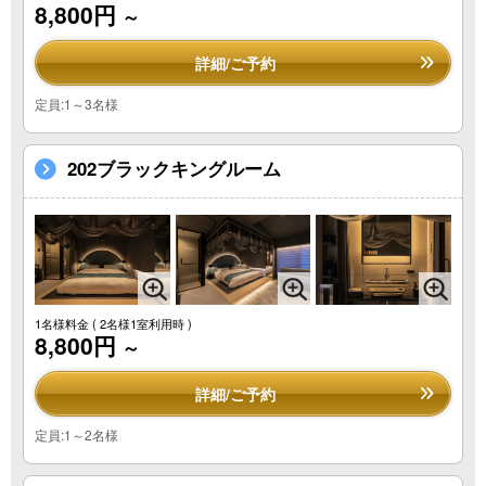
8,800円
～
詳細/ご予約
定員:1～3名様
202ブラックキングルーム
1名様料金
( 2名様1室利用時 )
8,800円
～
詳細/ご予約
定員:1～2名様