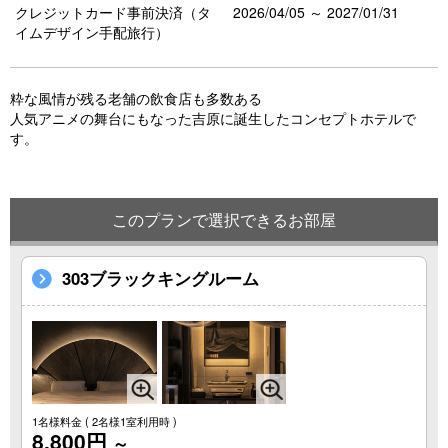
クレジットカード事前決済（タ
2026/04/05 ～ 2027/01/31
o
イムデザイン手配旅行）
u
s
粋な風情が残る老舗の飲食店も多数ある
人気アニメの舞台にもなった吉原に誕生したコンセプトホテルで
す。
このプランで選択できるお部屋
303ブラックキングルーム
1名様料金
( 2名様1室利用時 )
8,800円
～