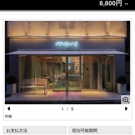
8,800円
～
1
/
5
Pr
N
外観
e
e
お支払方法
宿泊可能期間
vi
xt