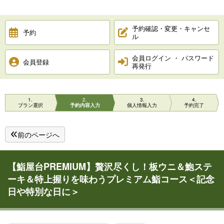
予約確認・変更・キャンセ
予約
ル
会員ログイン ・ パスワード
会員登録
再発行
1
2
3
4
プラン選択
予約内容入力
個人情報入力
予約完了
前のページへ
【鮨屋台PREMIUM】贅沢尽くし！板ウニ＆鮑ステ
ーキ＆特上握りを味わうプレミアム鮨コース＜記念
日や特別な日に＞