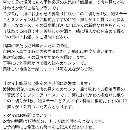
車で５分の場所にある予約必須の人気の「鮨屋台」で海を見ながら
味わう夕食付ご宿泊プランです。
ご夕食は、海におまかせの姿造りに板ウニの半切りが1枚、鮑ステー
キと３大メイン料理に板前おすすめに特上握りが１２貫ついた贅沢
尽くしなコース。その日水揚げされたばかりの新鮮な鮮魚をたっぷ
り味わえる内容です。美味しいお酒と一緒に職人が心を込めて握る
その日の「お鮨」をご堪能ください。
福岡に来たら絶対味わいたい旬の魚。
市内から車で１時間の玄界灘に面した鮨処は鮮度が違います。
海次第の鮨。その日おすすめをお届けします。
丁寧にひと手間かけて握る鮨をカウンターで。
美味しい地酒と一緒にゆっくり海を見ながら舌鼓。
【夕食】鮨屋台（指定のお時間に送迎致します）
波津海岸沿いにある海の見えるカウンター席で味わうご宿泊専用の
「贅沢尽くしプレミアコース」です。海におまかせの姿造りに板ウ
ニの半切りが1枚、鮑ステーキと３大メイン料理に板前おすすめに特
上握りが１２貫ついた内容となります。
＜夕食のお時間について＞
夕食の時間は17時30分、もしくは19時からとなります。
ご予約時にご希望のお時間をご記入くださいませ。