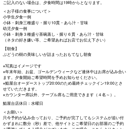
ご記入のない場合は、夕食時間は19時からとなります。
＜お子様の食事について＞
小学生夕食一例
小鉢・刺身三種盛り・握り10貫・あら汁・甘味
幼児夕食一例
小鉢・刺身３種盛り茶碗蒸し・握り６貫・あら汁・甘味
（ネタの好き嫌い等、ご希望あればお店でお伝え下さい）
【朝食】
ぶどうの樹の美味しいが詰まったおもてなし朝食
※写真はイメージです
※年末年始、お盆、ゴールデンウィークなど連休中はお席が込み合い
ます。夕食開始ご希望時間を予めお知らせください。
※鮨屋台オーダーストップ20:00のため最終チェックイン19:00とさ
せていただきます。
※カウンター席以外、テーブル席もご用意できます（４名～）。
鮨屋台店休日：水曜日
＜お願い＞
只今予約が込み合っており、ご予約が完了してもシステムが追い付
かずまれに数分（秒）差で、他サイトとご希望日のお部屋のご予約
が重複してしまう場合がございます。その場合、こちらよりキャン