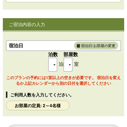
・ベッドサイズ：140cm幅×2（シモンズ社製）
・ゆったりとしたバスルーム
・開放的なジャグジー露天風呂
・レインシャワー付シャワーブース
ご宿泊内容の入力
・液晶テレビ設置（32インチ・ＤＶＤ再生プレーヤー内蔵）
・シャワートイレ
・床暖房
・冷暖房完備（温度調節可能）
宿泊日
宿泊日/お部屋の変更
泊数
部屋数
【アメニティ】
泊
室
浴衣・丹前・スリッパ・バスタオル・フェイスタオル・歯ブ
ラシ・カミソリ・ブラシ・綿棒・コットン・シャンプー・リ
このプランの予約には1室以上の空きが必要です。 宿泊日を変え
ンス・ボディーソープ・ドライヤー
るか上記カレンダーから別の日付を選択してください
※2名様が正ベッド、3名様はエキストラベッドとなります。4
名～お布団をご用意いたします。お布団敷きはセルフでお願
ご利用人数を入力してください。
いしています。
※禁煙となります
お部屋の定員: 2～4名様