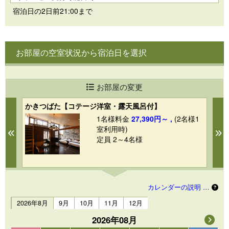
宿泊日の2日前21:00まで
お部屋の空室状況から宿泊日を選択
お部屋の変更
かきつばた【コテージ洋室・露天風呂付】
於
1
1名様料金
27,390円～ ,
(2名様1
室利用時)
Previous
N
定員 2～4名様
カレンダーの説明 …
2026年8月
9月
10月
11月
12月
2026年08月