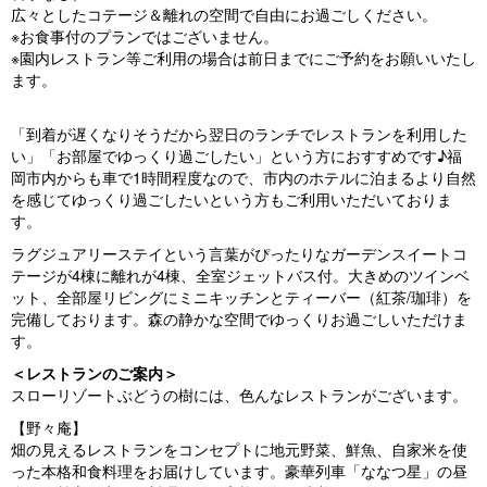
広々としたコテージ＆離れの空間で自由にお過ごしください。
※お食事付のプランではございません。
※園内レストラン等ご利用の場合は前日までにご予約をお願いいたし
ます。
「到着が遅くなりそうだから翌日のランチでレストランを利用した
い」「お部屋でゆっくり過ごしたい」という方におすすめです♪福
岡市内からも車で1時間程度なので、市内のホテルに泊まるより自然
を感じてゆっくり過ごしたいという方もご利用いただいておりま
す。
ラグジュアリーステイという言葉がぴったりなガーデンスイートコ
テージが4棟に離れが4棟、全室ジェットバス付。大きめのツインベ
ット、全部屋リビングにミニキッチンとティーバー（紅茶/珈琲）を
完備しております。森の静かな空間でゆっくりお過ごしいただけま
す。
＜レストランのご案内＞
スローリゾートぶどうの樹には、色んなレストランがございます。
【野々庵】
畑の見えるレストランをコンセプトに地元野菜、鮮魚、自家米を使
った本格和食料理をお届けしています。豪華列車「ななつ星」の昼