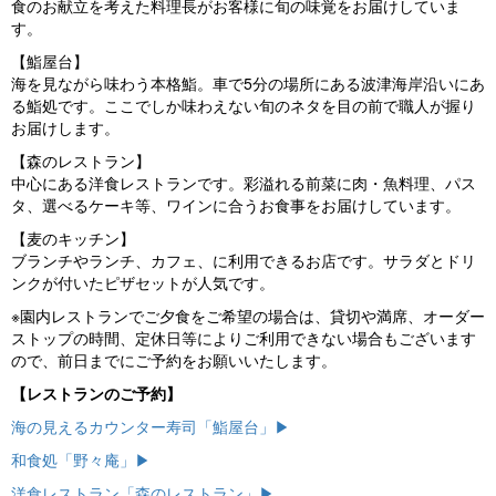
食のお献立を考えた料理長がお客様に旬の味覚をお届けしていま
す。
【鮨屋台】
海を見ながら味わう本格鮨。車で5分の場所にある波津海岸沿いにあ
る鮨処です。ここでしか味わえない旬のネタを目の前で職人が握り
お届けします。
【森のレストラン】
中心にある洋食レストランです。彩溢れる前菜に肉・魚料理、パス
タ、選べるケーキ等、ワインに合うお食事をお届けしています。
【麦のキッチン】
ブランチやランチ、カフェ、に利用できるお店です。サラダとドリ
ンクが付いたピザセットが人気です。
※園内レストランでご夕食をご希望の場合は、貸切や満席、オーダー
ストップの時間、定休日等によりご利用できない場合もございます
ので、前日までにご予約をお願いいたします。
【レストランのご予約】
海の見えるカウンター寿司「鮨屋台」▶
和食処「野々庵」▶
洋食レストラン「森のレストラン」▶