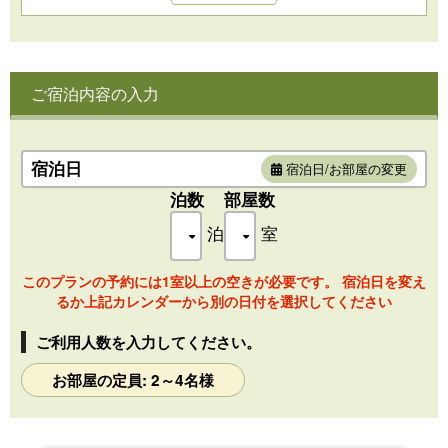
※3名の場合エキストラベット1台、4名～お布団をご用意いた
します。お布団敷きはセルフでお願いしています。
※禁煙となります
ご宿泊内容の入力
・広さ：77.5平米(客室部52.33平米）
・ベッドサイズ：140cm幅×2（シモンズ社製）
・ゆったりとしたバスルーム
・開放的なジャグジー露天風呂
宿泊日
宿泊日/お部屋の変更
・レインシャワー付シャワーブース
泊数
部屋数
・液晶テレビ設置（32インチ・ＤＶＤ再生プレーヤー内蔵）
・シャワートイレ
泊
室
・床暖房
・冷暖房完備（温度調整可能）
このプランの予約には1室以上の空きが必要です。 宿泊日を変え
【アメニティ】
るか上記カレンダーから別の日付を選択してください
浴衣・丹前・スリッパ・バスタオル・フェイスタオル・歯ブ
ラシ・カミソリ・ブラシ・綿棒・コットン・シャンプー・リ
ご利用人数を入力してください。
ンス・ボディーソープ・ドライヤー
お部屋の定員: 2～4名様