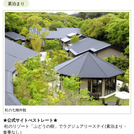
素泊まり
杜の七種外観
★公式サイトべストレート★
杜のリゾート「ぶどうの樹」でラグジュアリーステイ(素泊まり・
食事なし）