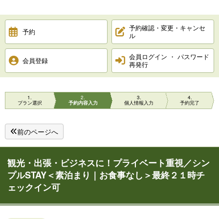
予約確認・変更・キャンセ
予約
ル
会員ログイン ・ パスワード
会員登録
再発行
1
2
3
4
プラン選択
予約内容入力
個人情報入力
予約完了
前のページへ
観光・出張・ビジネスに！プライベート重視／シン
プルSTAY＜素泊まり｜お食事なし＞最終２１時チ
ェックイン可