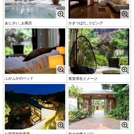
あじさい_お風呂
かきつばた_リビング
ふかふかのベッド
客室滞在イメージ
お部屋外観夜景
杜の七種入り口