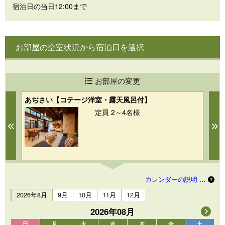
宿泊日の当日12:00まで
お部屋の空室状況から宿泊日を選択
お部屋の変更
あぢさい【コテージ洋室・露天風呂付】
二
定員 2～4名様
Previous
N
カレンダーの説明 …
2026年8月
9月
10月
11月
12月
2026年08月
日
月
火
水
木
金
土