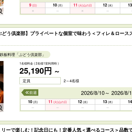
9
10
11
12
13
(日)
(月)
(火)
山の日
(水)
・ぶどう倶楽部】プライベートな個室で味わう＜フィレ＆ロース
鉄板料理「ぶどう倶楽部」
1名様料金
( 2名様1室利用時 )
25,190円
～
定員
2～4名様
2026/8/10～ 2026/8/
前週
10
11
12
13
14
(月)
(火)
山の日
(水)
(木)
ミリーで楽しむ！記念日にも！定番人気＜選べるコース＞品数