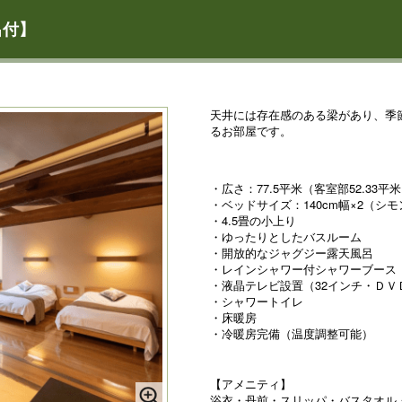
呂付】
天井には存在感のある梁があり、季
るお部屋です。
・広さ：77.5平米（客室部52.33平
・ベッドサイズ：140cm幅×2（シ
・4.5畳の小上り
・ゆったりとしたバスルーム
・開放的なジャグジー露天風呂
・レインシャワー付シャワーブース
・液晶テレビ設置（32インチ・ＤＶ
・シャワートイレ
・床暖房
・冷暖房完備（温度調整可能）
【アメニティ】
浴衣・丹前・スリッパ・バスタオル