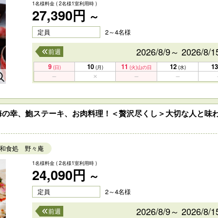
1名様料金
( 2名様1室利用時 )
27,390円
～
定員
2～4名様
2026/8/9～ 2026/8/1
前週
9
10
11
12
13
(日)
(月)
(火)
山の日
(水)
海の幸、鮑ステーキ、お肉料理！＜贅沢尽くし＞大切な人と味
和食処 野々庵
1名様料金
( 2名様1室利用時 )
24,090円
～
定員
2～4名様
2026/8/9～ 2026/8/1
前週