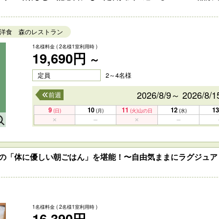
洋食 森のレストラン
1名様料金
( 2名様1室利用時 )
19,690円
～
定員
2～4名様
2026/8/9～ 2026/8/1
前週
9
10
11
12
13
(日)
(月)
(火)
山の日
(水)
樹の「体に優しい朝ごはん」を堪能！〜自由気ままにラグジュア
1名様料金
( 2名様1室利用時 )
16,390円