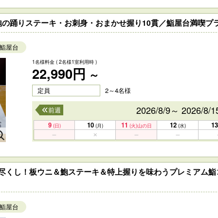
の踊りステーキ・お刺身・おまかせ握り10貫／鮨屋台満喫プラ
鮨屋台
1名様料金
( 2名様1室利用時 )
22,990円
～
定員
2～4名様
2026/8/9～ 2026/8/1
前週
9
10
11
12
13
(日)
(月)
(火)
山の日
(水)
贅沢尽くし！板ウニ＆鮑ステーキ＆特上握りを味わうプレミアム
鮨屋台