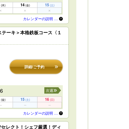
14
15
(木)
(金)
(土)
カレンダーの説明 …
ステーキ＞本格鉄板コース〈１
詳細/ご予約
16
次週
15
16
(金)
(土)
(日)
カレンダーの説明 …
でセレクト！シェフ厳選！ディ