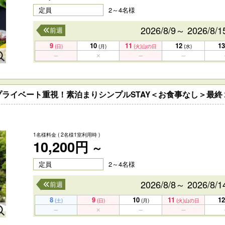
定員
2～4名様
2026/8/9～ 2026/8/1
前週
9
10
11
12
13
(日)
(月)
(火)
山の日
(水)
ライベート重視！素泊まりシンプルSTAY＜お食事なし＞最終
1名様料金
( 2名様1室利用時 )
10,200円
～
定員
2～4名様
2026/8/8～ 2026/8/1
前週
8
9
10
11
12
(土)
(日)
(月)
(火)
山の日