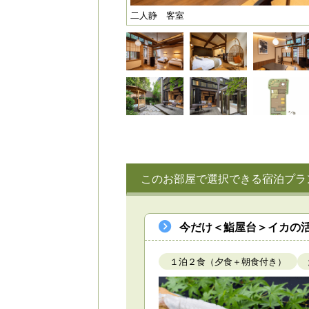
二人静 客室
このお部屋で選択できる宿泊プラ
今だけ＜鮨屋台＞イカの活
１泊２食（夕食＋朝食付き）