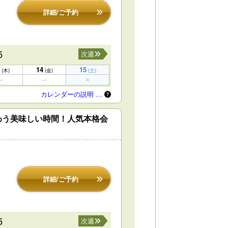
詳細/ご予約
5
次週
14
15
(木)
(金)
(土)
カレンダーの説明 …
わう美味しい時間！人気本格会
詳細/ご予約
5
次週