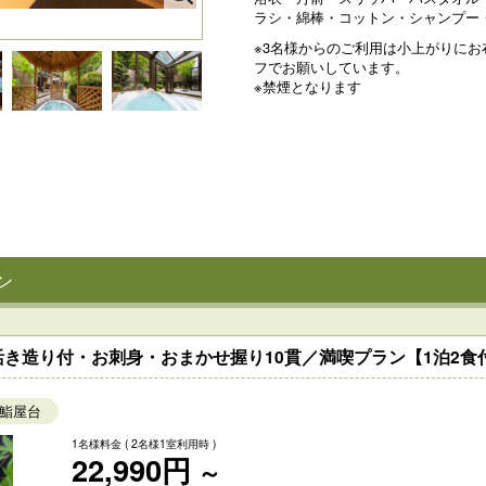
ラシ・綿棒・コットン・シャンプー
※3名様からのご利用は小上がりに
フでお願いしています。
※禁煙となります
ン
き造り付・お刺身・おまかせ握り10貫／満喫プラン【1泊2食
鮨屋台
1名様料金
( 2名様1室利用時 )
22,990円
～