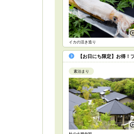
イカの活き造り
【お日にち限定】お得！プ
素泊まり
杜の七種外観