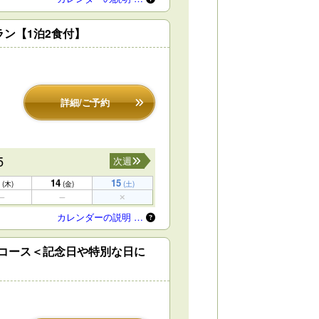
ン【1泊2食付】
詳細/ご予約
5
次週
14
15
(木)
(金)
(土)
カレンダーの説明 …
鮨コース＜記念日や特別な日に