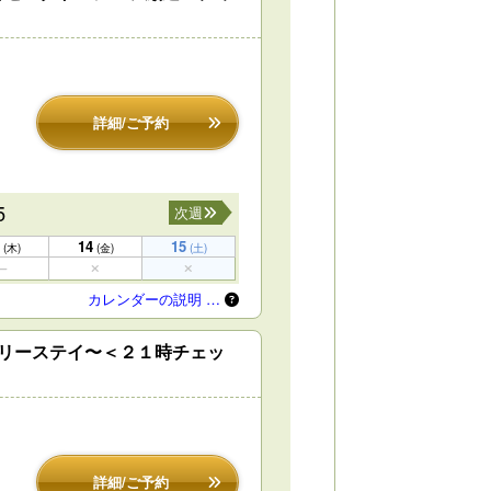
詳細/ご予約
5
次週
14
15
(木)
(金)
(土)
カレンダーの説明 …
リーステイ〜＜２１時チェッ
詳細/ご予約