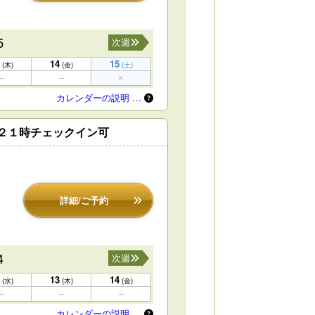
5
次週
14
15
(木)
(金)
(土)
カレンダーの説明 …
２１時チェックイン可
詳細/ご予約
4
次週
13
14
(水)
(木)
(金)
カレンダーの説明 …