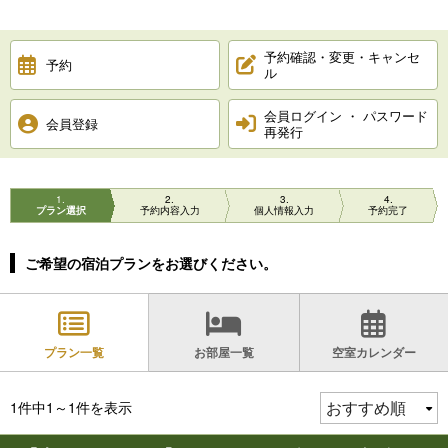
予約確認・変更・キャンセ
予約
ル
会員ログイン ・ パスワード
会員登録
再発行
1
2
3
4
プラン選択
予約内容入力
個人情報入力
予約完了
ご希望の宿泊プランをお選びください。
プラン一覧
お部屋一覧
空室カレンダー
1件中1～1件を表示