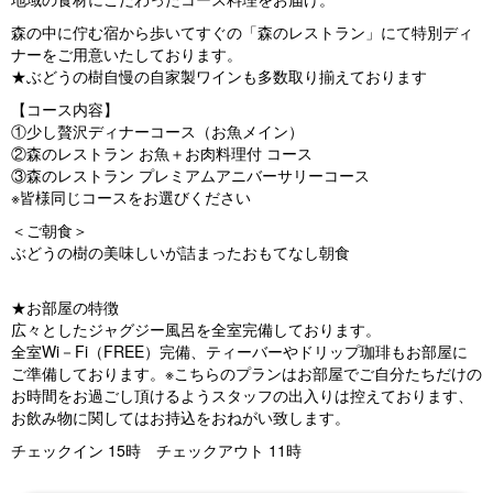
森の中に佇む宿から歩いてすぐの「森のレストラン」にて特別ディ
ナーをご用意いたしております。
★ぶどうの樹自慢の自家製ワインも多数取り揃えております
【コース内容】
①少し贅沢ディナーコース（お魚メイン）
②森のレストラン お魚＋お肉料理付 コース
③森のレストラン プレミアムアニバーサリーコース
※皆様同じコースをお選びください
＜ご朝食＞
ぶどうの樹の美味しいが詰まったおもてなし朝食
★お部屋の特徴
広々としたジャグジー風呂を全室完備しております。
全室Wi－Fi（FREE）完備、ティーバーやドリップ珈琲もお部屋に
ご準備しております。※こちらのプランはお部屋でご自分たちだけの
お時間をお過ごし頂けるようスタッフの出入りは控えております、
お飲み物に関してはお持込をおねがい致します。
チェックイン 15時 チェックアウト 11時