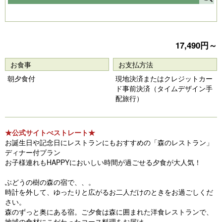
Pr
N
e
e
vi
xt
17,490円～
o
u
お食事
お支払方法
s
朝夕食付
現地決済またはクレジットカー
ド事前決済（タイムデザイン手
配旅行）
★公式サイトべストレート★
お誕生日や記念日にレストランにもおすすめの「森のレストラン」
ディナー付プラン
お子様連れもHAPPYにおいしい時間が過ごせる夕食が大人気！
ぶどうの樹の森の宿で、、。
時計を外して、ゆったりと広がるお二人だけのときをお過ごしくだ
さい。
森のずっと奥にある宿。ご夕食は森に囲まれた洋食レストランで、
地域の食材にこだわったコース料理をお届け。