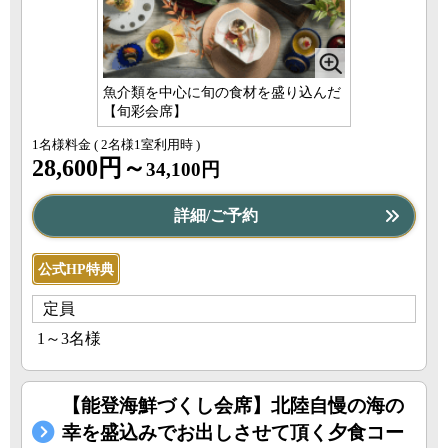
魚介類を中心に旬の食材を盛り込んだ
【旬彩会席】
1名様料金
( 2名様1室利用時 )
28,600円～
34,100円
詳細/ご予約
公式HP特典
定員
1～3名様
【能登海鮮づくし会席】北陸自慢の海の
幸を盛込みでお出しさせて頂く夕食コー