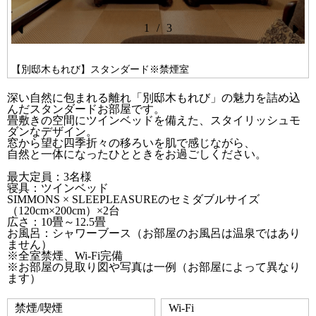
1
/
3
Pr
N
ev
ex
【別邸木もれび】スタンダード※禁煙室
io
t
深い自然に包まれる離れ「別邸木もれび」の魅力を詰め込
us
んだスタンダードお部屋です。
畳敷きの空間にツインベッドを備えた、スタイリッシュモ
ダンなデザイン。
窓から望む四季折々の移ろいを肌で感じながら、
自然と一体になったひとときをお過ごしください。
最大定員：3名様
寝具：ツインベッド
SIMMONS × SLEEPLEASUREのセミダブルサイズ
（120cm×200cm）×2台
広さ：10畳～12.5畳
お風呂：シャワーブース（お部屋のお風呂は温泉ではあり
ません）
※全室禁煙、Wi-Fi完備
※お部屋の見取り図や写真は一例（お部屋によって異なり
ます）
禁煙/喫煙
Wi-Fi