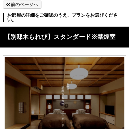
前のページへ
ギャラリー
お部屋の詳細をご確認のうえ、プランをお選びくださ
い。
アクセス
【別邸木もれび】スタンダード※禁煙室
トピックス
よくあるご質問