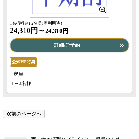
1名様料金
( 2名様1室利用時 )
24,310円～
24,310円
詳細/ご予約
公式HP特典
定員
1～3名様
前のページへ