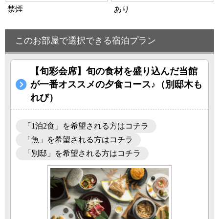
禁煙
あり
このお部屋で選択できる宿泊プラン
【旬彩会席】旬の食材を盛り込んだ当館
が一番オススメの夕食コース♪（別邸木も
れび）
「1泊2食」を希望される方はコチラ
「魚」を希望される方はコチラ
「別邸」を希望される方はコチラ