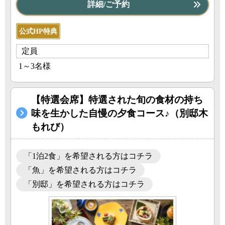
詳細/ご予約
公式HP特典
定員
1～3名様
【特選会席】特選された旬の食材の持ち
味を生かした自慢の夕食コース♪（別邸木
もれび）
「1泊2食」を希望される方はコチラ
「魚」を希望される方はコチラ
「別邸」を希望される方はコチラ