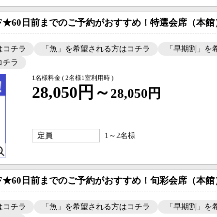
OFF★60日前までのご予約がおすすめ！特選会席（本館
はコチラ
「魚」を希望される方はコチラ
「早期割」を
コチラ
1名様料金
( 2名様1室利用時 )
28,050円～
28,050円
定員
1～2名様
OFF★60日前までのご予約がおすすめ！旬彩会席（本館
はコチラ
「魚」を希望される方はコチラ
「早期割」を