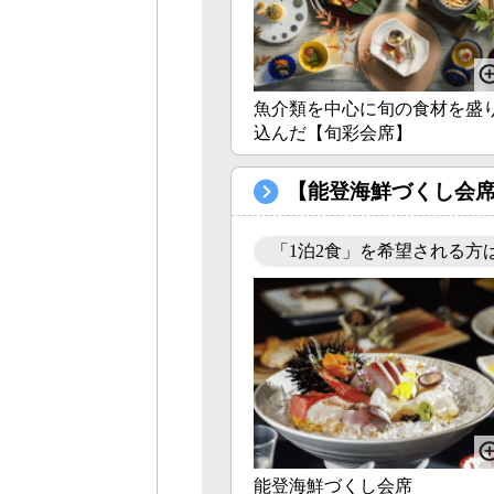
魚介類を中心に旬の食材を盛
込んだ【旬彩会席】
【能登海鮮づくし会席
「1泊2食」を希望される方
能登海鮮づくし会席