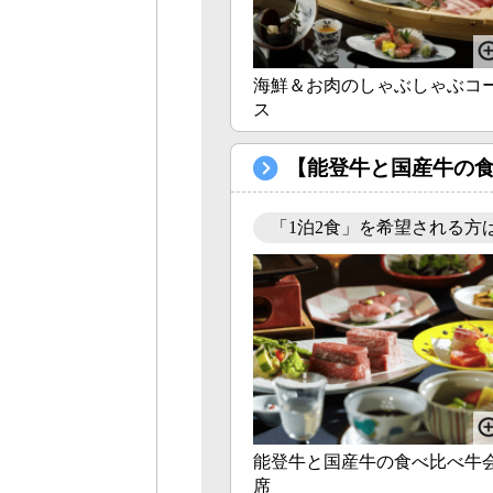
海鮮＆お肉のしゃぶしゃぶコ
ス
【能登牛と国産牛の食
「1泊2食」を希望される方
能登牛と国産牛の食べ比べ牛
席