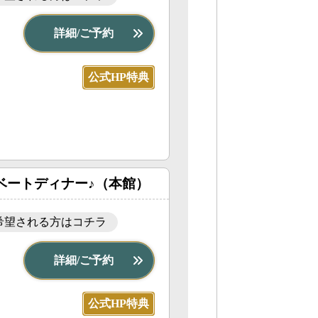
詳細/ご予約
公式HP特典
ベートディナー♪（本館）
希望される方はコチラ
詳細/ご予約
公式HP特典