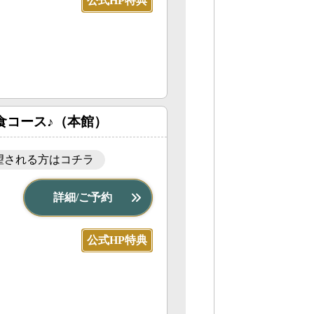
公式HP特典
食コース♪（本館）
望される方はコチラ
詳細/ご予約
公式HP特典