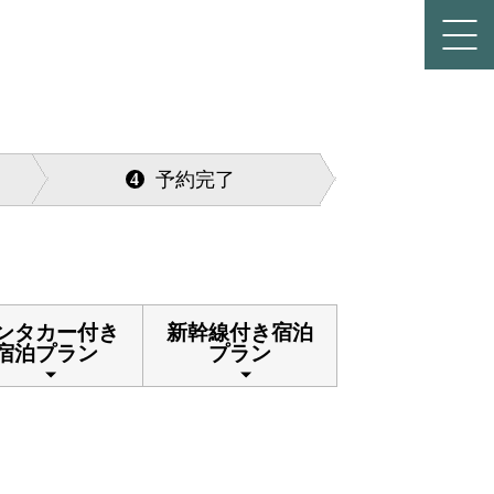
予約完了
4
ンタカー付き
新幹線付き宿泊
宿泊プラン
プラン