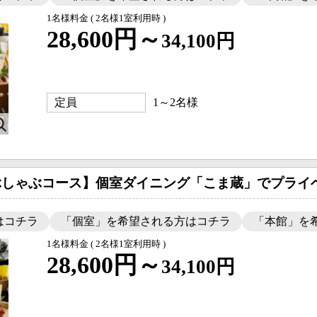
1名様料金
( 2名様1室利用時 )
28,600円～
34,100円
定員
1～2名様
しゃぶコース】個室ダイニング「こま蔵」でプライ
はコチラ
「個室」を希望される方はコチラ
「本館」を
1名様料金
( 2名様1室利用時 )
28,600円～
34,100円