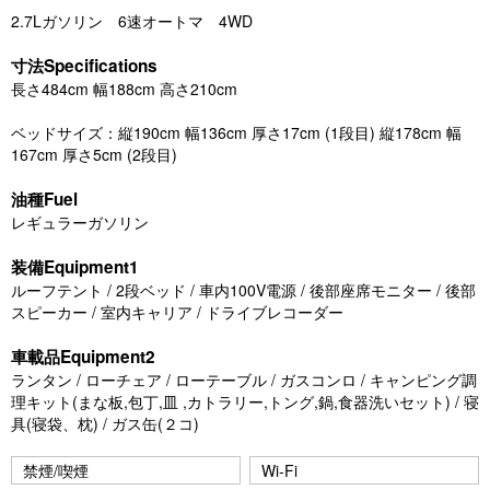
2.7Lガソリン 6速オートマ 4WD
寸法Specifications
長さ484cm 幅188cm 高さ210cm
ベッドサイズ：縦190cm 幅136cm 厚さ17cm (1段目) 縦178cm 幅
167cm 厚さ5cm (2段目)
油種Fuel
レギュラーガソリン
装備Equipment1
ルーフテント / 2段ベッド / 車内100V電源 / 後部座席モニター / 後部
スピーカー / 室内キャリア / ドライブレコーダー
車載品Equipment2
ランタン / ローチェア / ローテーブル / ガスコンロ / キャンピング調
理キット(まな板,包丁,皿 ,カトラリー,トング,鍋,食器洗いセット) / 寝
具(寝袋、枕) / ガス缶(２コ)
禁煙/喫煙
Wi-Fi