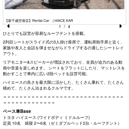
【新千歳空港店】Rental Car | HIACE KAR
1
/
4
Pr
N
ひとりでも設営が容易なルーフテントを搭載。
e
e
2列目シートがスライド式の3人掛け座席で、運転席助手席と近く、
家族や友人と会話を弾ませながらドライブするの適したシートレイ
vi
xt
アウト。
o
リアモニター&スピーカーが増設されており、全員が迫力のある動
u
画や音楽を楽しめます。 シートをフラットにしたり、マットレスを
動かすことで車内に広い2段ベッドを設営可能。
s
ハイエースの良さを最大限に活かした、たくさん乗れて、たくさん
積めて、たくさん泊まれるクルマです。
＝＝＝＝＝＝＝＝＝＝＝＝＝＝＝＝＝＝＝＝＝＝＝＝＝＝＝＝＝＝
＝＝＝＝＝＝＝＝＝＝＝＝＝
ベース車Base
トヨタ ハイエース (ワイドボディ ミドルルーフ)
定員 10名 就寝 2〜6名（ゼミダブルベッド2台・ルーフテント）