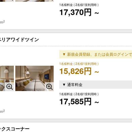
1名様料金
( 2名様1室利用時 )
17,370円
～
2
 m
ペリアワイドツイン
▼ 新規会員登録、または会員ログインで
1名様料金
( 2名様1室利用時 )
15,826円
～
▼ 通常料金
1名様料金
( 2名様1室利用時 )
17,585円
～
2
 m
ックスコーナー