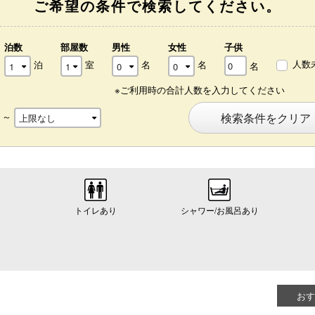
ご希望の条件で検索してください。
泊数
部屋数
男性
女性
子供
人数
泊
室
名
名
名
※ご利用時の合計人数を入力してください
～
検索条件をクリア
トイレあり
シャワー/お風呂あり
おす