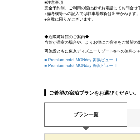
■注意事項
完全予約制。ご利用の際は必ずお電話にてお問合せ
※備考欄等への記入では駐車場確保は出来かねます
※台数に限りがございます。
◆近隣姉妹館のご案内◆
当館が満室の場合や、よりお得にご宿泊をご希望の
両施設ともに東京ディズニーリゾート®への無料シ
■ Premium hotel MONday 舞浜ビュー Ⅰ
■ Premium hotel MONday 舞浜ビュー Ⅱ
ご希望の宿泊プランをお選びください。
プラン一覧