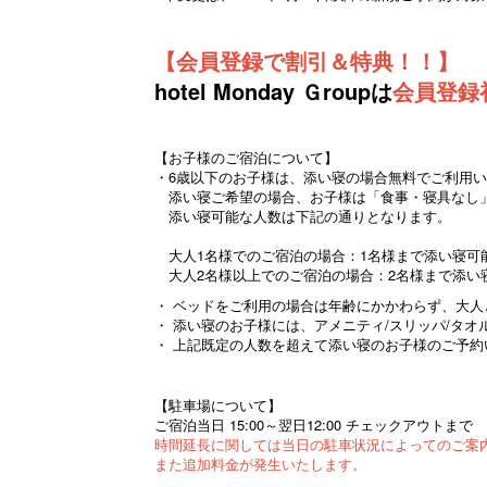
【会員登録で割引＆特典！！】
hotel Monday Ｇroupは
会員登録
【お子様のご宿泊について】
・6歳以下のお子様は、添い寝の場合無料でご利用
添い寝ご希望の場合、お子様は「食事・寝具なし
添い寝可能な人数は下記の通りとなります。
大人1名様でのご宿泊の場合：1名様まで添い寝可
大人2名様以上でのご宿泊の場合：2名様まで添い
・ ベッドをご利用の場合は年齢にかかわらず、大人
・ 添い寝のお子様には、アメニティ/スリッパ/タオ
・ 上記既定の人数を超えて添い寝のお子様のご予
【駐車場について】
ご宿泊当日 15:00～翌日12:00 チェックアウトまで
時間延長に関しては当日の駐車状況によってのご案
また追加料金が発生いたします。