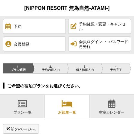
[NIPPON RESORT 無為自然-ATAMI-]
予約確認・変更・キャンセ
予約
ル
会員ログイン ・ パスワード
会員登録
再発行
1
2
3
4
プラン選択
予約内容入力
個人情報入力
予約完了
ご希望の宿泊プランをお選びください。
プラン一覧
お部屋一覧
空室カレンダー
前のページへ