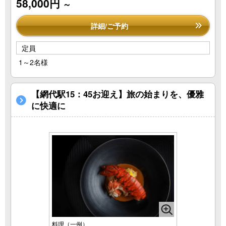
58,000円
～
詳細/ご予約
定員
1～2名様
【網代駅15：45お迎え】旅の始まりを、優雅
に快適に
料理（一例）