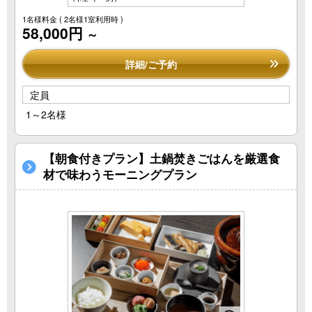
1名様料金
( 2名様1室利用時 )
58,000円
～
詳細/ご予約
定員
1～2名様
【朝食付きプラン】土鍋焚きごはんを厳選食
材で味わうモーニングプラン