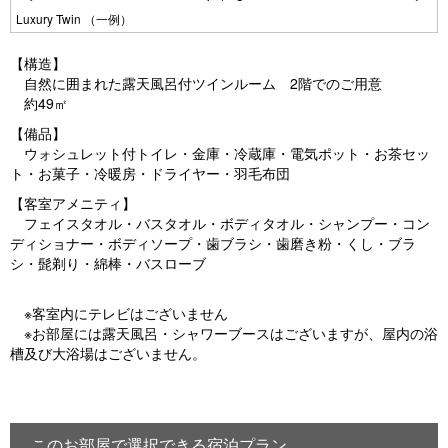
Pr
N
Luxury Twin （一例）
e
e
【構造】
vi
xt
自然に囲まれた露天風呂付ツインルーム 2階でのご用意
約49㎡
o
【備品】
u
ウォシュレット付トイレ・金庫・冷蔵庫・電気ポット・お茶セッ
s
ト・お菓子・冷暖房・ドライヤー・羽毛布団
【客室アメニティ】
フェイスタオル・バスタオル・ボディタオル・シャンプー・コン
ディショナー・ボディソープ・歯ブラシ・歯磨き粉・くし・ブラ
シ・髭剃り・綿棒・バスローブ
※客室内にテレビはございません
※お部屋には露天風呂・シャワーブースはございますが、屋内の浴
槽及び大浴場はございません。
このお部屋で選択できる宿泊プラン