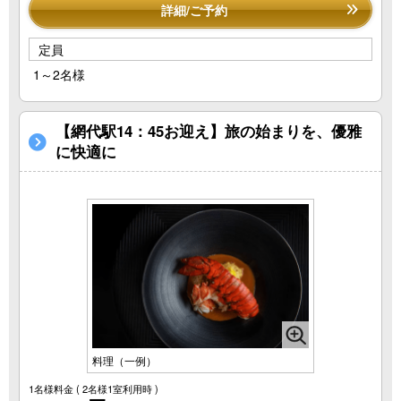
詳細/ご予約
定員
1～2名様
【網代駅14：45お迎え】旅の始まりを、優雅
に快適に
料理（一例）
1名様料金
( 2名様1室利用時 )