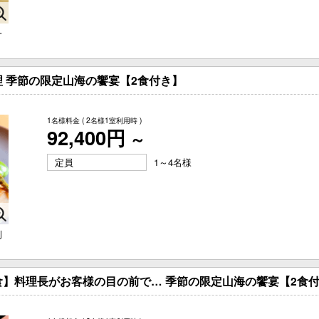
一
 季節の限定山海の饗宴【2食付き】
1名様料金
( 2名様1室利用時 )
92,400円
～
定員
1～4名様
例
】料理長がお客様の目の前で… 季節の限定山海の饗宴【2食