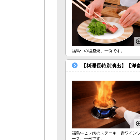
福島牛の塩釜焼。一例です。
【料理長特別演出】【洋食
福島牛ヒレ肉のステーキ 赤ワイン
ース。一例です。