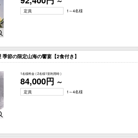
～
定員
1～4名様
 季節の限定山海の饗宴【2食付き】
1名様料金
( 2名様1室利用時 )
84,000円
～
定員
1～4名様
り