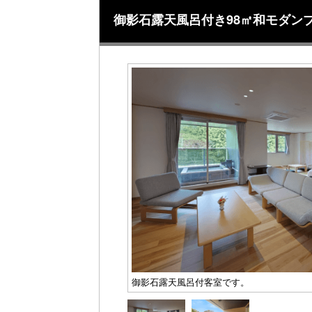
御影石露天風呂付き98㎡和モダン
御影石露天風呂付客室です。