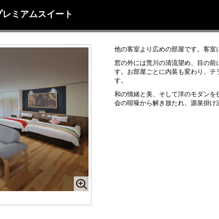
プレミアムスイート
他の客室より広めの部屋です。客室
窓の外には荒川の清流望め、目の前
す。お部屋ごとに内装も変わり、テ
す。
和の情緒と美、そして洋のモダンを
会の喧噪から解き放たれ、源泉掛け