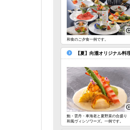
和食のご夕食一例です。
【夏】向瀧オリジナル料理
鮑・雲丹・車海老と夏野菜の合盛
和風ヴィシソワーズ。一例です。