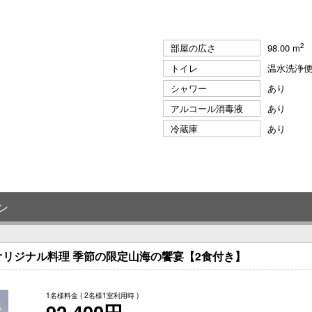
2
部屋の広さ
98.00 m
トイレ
温水洗浄
シャワー
あり
アルコール消毒液
あり
冷蔵庫
あり
ン
リジナル料理 季節の限定山海の饗宴【2食付き】
1名様料金
( 2名様1室利用時 )
92,400円