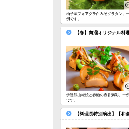
柚子窯フォアグラ白みそグラタン。
例です。
【春】向瀧オリジナル料理
伊達鶏山椒焼と春鮑の春香満彩。一
です。
【料理長特別演出】【和食