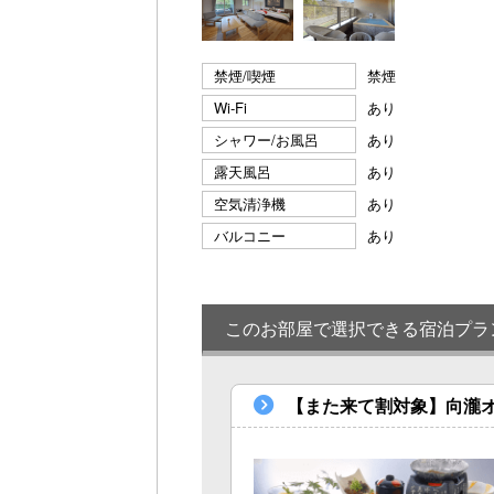
禁煙/喫煙
禁煙
Wi-Fi
あり
シャワー/お風呂
あり
露天風呂
あり
空気清浄機
あり
バルコニー
あり
このお部屋で選択できる宿泊プラ
【また来て割対象】向瀧オ