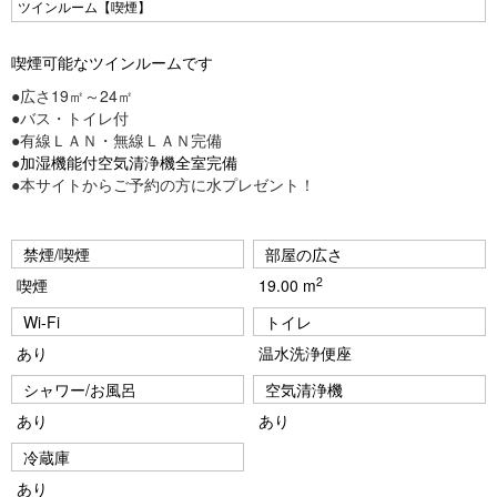
Pr
N
ツインルーム【喫煙】
e
e
喫煙可能なツインルームです
vi
xt
●広さ19㎡～24㎡
o
●バス・トイレ付
u
●有線ＬＡＮ・無線ＬＡＮ完備
●
加湿機能付空気清浄機全室完備
s
●本サイトからご予約の方に水プレゼント！
禁煙/喫煙
部屋の広さ
2
喫煙
19.00 m
Wi-Fi
トイレ
あり
温水洗浄便座
シャワー/お風呂
空気清浄機
あり
あり
冷蔵庫
あり