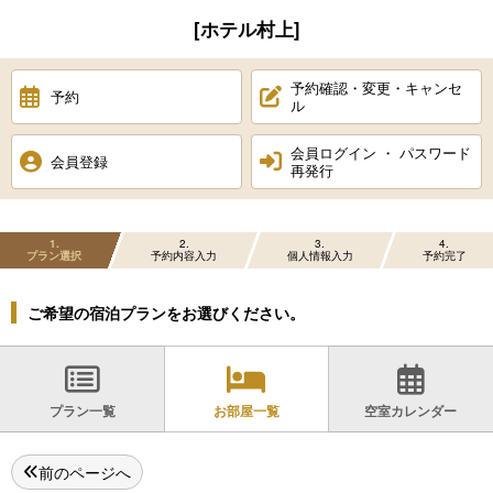
[ホテル村上]
予約確認・変更・キャンセ
予約
ル
会員ログイン ・ パスワード
会員登録
再発行
1
2
3
4
プラン選択
予約内容入力
個人情報入力
予約完了
ご希望の宿泊プランをお選びください。
プラン一覧
お部屋一覧
空室カレンダー
前のページへ