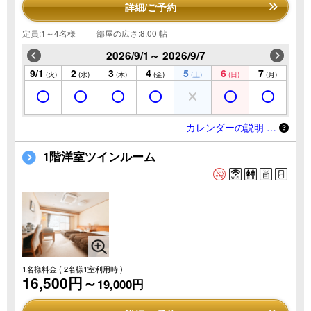
詳細/ご予約
定員:1～4名様
部屋の広さ:8.00 帖
2026/9/1～ 2026/9/7
9/1
2
3
4
5
6
7
(火)
(水)
(木)
(金)
(土)
(日)
(月)
カレンダーの説明 …
1階洋室ツインルーム
1名様料金
( 2名様1室利用時 )
16,500円～
19,000円