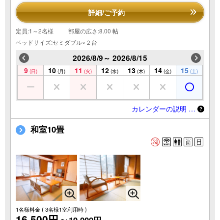
詳細/ご予約
定員:1～2名様
部屋の広さ:8.00 帖
ベッドサイズ:セミダブル×２台
2026/8/9～ 2026/8/15
9
10
11
12
13
14
15
(日)
(月)
(火)
(水)
(木)
(金)
(土)
カレンダーの説明 …
和室10畳
1名様料金
( 3名様1室利用時 )
16,500円～
19,000円