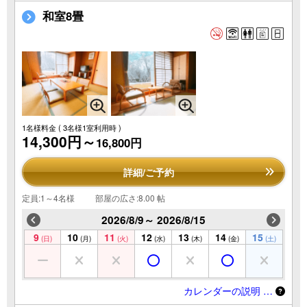
和室8畳
1名様料金
( 3名様1室利用時 )
14,300円～
16,800円
詳細/ご予約
定員:1～4名様
部屋の広さ:8.00 帖
2026/8/9～ 2026/8/15
9
10
11
12
13
14
15
(日)
(月)
(火)
(水)
(木)
(金)
(土)
カレンダーの説明 …