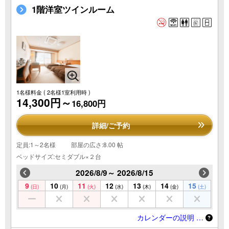
1階洋室ツインルーム
1名様料金
( 2名様1室利用時 )
14,300円～
16,800円
詳細/ご予約
定員:1～2名様
部屋の広さ:8.00 帖
ベッドサイズ:セミダブル×２台
2026/8/9～ 2026/8/15
9
10
11
12
13
14
15
(日)
(月)
(火)
(水)
(木)
(金)
(土)
カレンダーの説明 …