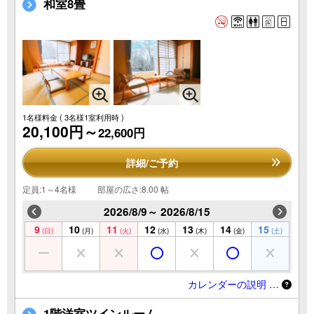
和室8畳
1名様料金
( 3名様1室利用時 )
20,100円～
22,600円
詳細/ご予約
定員:1～4名様
部屋の広さ:8.00 帖
2026/8/9～ 2026/8/15
9
10
11
12
13
14
15
(日)
(月)
(火)
(水)
(木)
(金)
(土)
カレンダーの説明 …
1階洋室ツインルーム