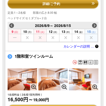
詳細/ご予約
定員:1～2名様
部屋の広さ:8.00 帖
ベッドサイズ:セミダブル×２台
2026/8/9～ 2026/8/15
9
10
11
12
13
14
15
(日)
(月)
(火)
(水)
(木)
(金)
(土)
カレンダーの説明 …
1階和室ツインルーム
1名様料金
( 2名様1室利用時 )
16,500円～
19,000円