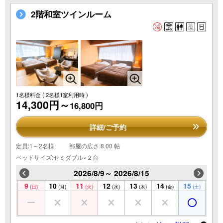
2階和室ツインルーム
1名様料金
( 2名様1室利用時 )
14,300円～
16,800円
詳細/ご予約
定員:1～2名様
部屋の広さ:8.00 帖
ベッドサイズ:セミダブル×２台
2026/8/9～ 2026/8/15
9
10
11
12
13
14
15
(日)
(月)
(火)
(水)
(木)
(金)
(土)