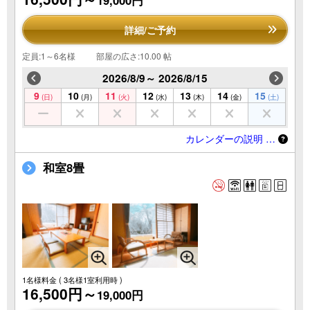
詳細/ご予約
定員:1～6名様
部屋の広さ:10.00 帖
2026/8/9～ 2026/8/15
9
10
11
12
13
14
15
(日)
(月)
(火)
(水)
(木)
(金)
(土)
カレンダーの説明 …
和室8畳
1名様料金
( 3名様1室利用時 )
16,500円～
19,000円