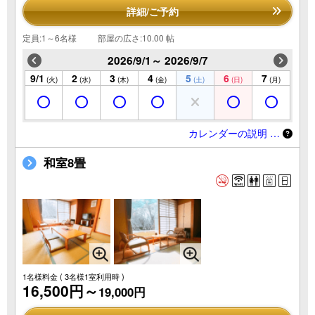
詳細/ご予約
定員:1～6名様
部屋の広さ:10.00 帖
2026/9/1～ 2026/9/7
9/1
2
3
4
5
6
7
(火)
(水)
(木)
(金)
(土)
(日)
(月)
カレンダーの説明 …
和室8畳
1名様料金
( 3名様1室利用時 )
16,500円～
19,000円