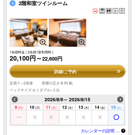
2階和室ツインルーム
1名様料金
( 2名様1室利用時 )
20,100円～
22,600円
詳細/ご予約
定員:1～2名様
部屋の広さ:8.00 帖
ベッドサイズ:セミダブル×２台
2026/8/9～ 2026/8/15
9
10
11
12
13
14
15
(日)
(月)
(火)
(水)
(木)
(金)
(土)
カレンダーの説明 …