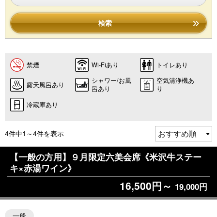
検索
禁煙
Wi-Fiあり
トイレあり
シャワー/お風
空気清浄機あ
露天風呂あり
呂あり
り
冷蔵庫あり
4件中1～4件を表示
【一般の方用】９月限定六美会席《米沢牛ステー
キ×赤湯ワイン》
16,500円～
19,000円
一般