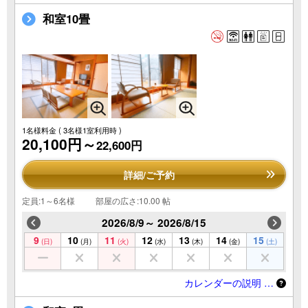
和室10畳
1名様料金
( 3名様1室利用時 )
20,100円～
22,600円
詳細/ご予約
定員:1～6名様
部屋の広さ:10.00 帖
2026/8/9～ 2026/8/15
9
10
11
12
13
14
15
(日)
(月)
(火)
(水)
(木)
(金)
(土)
カレンダーの説明 …