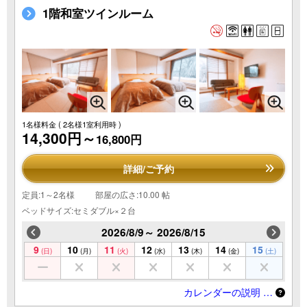
1階和室ツインルーム
1名様料金
( 2名様1室利用時 )
14,300円～
16,800円
詳細/ご予約
定員:1～2名様
部屋の広さ:10.00 帖
ベッドサイズ:セミダブル×２台
2026/8/9～ 2026/8/15
9
10
11
12
13
14
15
(日)
(月)
(火)
(水)
(木)
(金)
(土)
カレンダーの説明 …