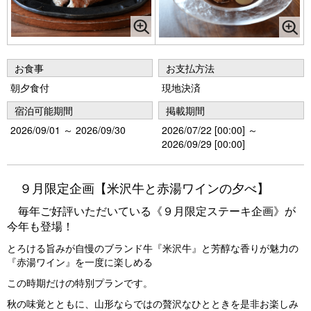
お食事
お支払方法
朝夕食付
現地決済
宿泊可能期間
掲載期間
2026/09/01 ～ 2026/09/30
2026/07/22 [00:00] ～
2026/09/29 [00:00]
９月限定企画【米沢牛と赤湯ワインの夕べ】
毎年ご好評いただいている《９月限定ステーキ企画》が
今年も登場！
とろける旨みが自慢のブランド牛『米沢牛』と芳醇な香りが魅力の
『赤湯ワイン』を一度に楽しめる
この時期だけの特別プランです。
秋の味覚とともに、山形ならではの贅沢なひとときを是非お楽しみ