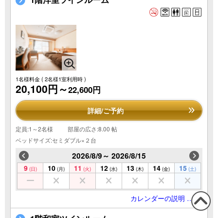
1名様料金
( 2名様1室利用時 )
20,100円～
22,600円
詳細/ご予約
定員:1～2名様
部屋の広さ:8.00 帖
ベッドサイズ:セミダブル×２台
2026/8/9～ 2026/8/15
9
10
11
12
13
14
15
(日)
(月)
(火)
(水)
(木)
(金)
(土)
カレンダーの説明 …
この