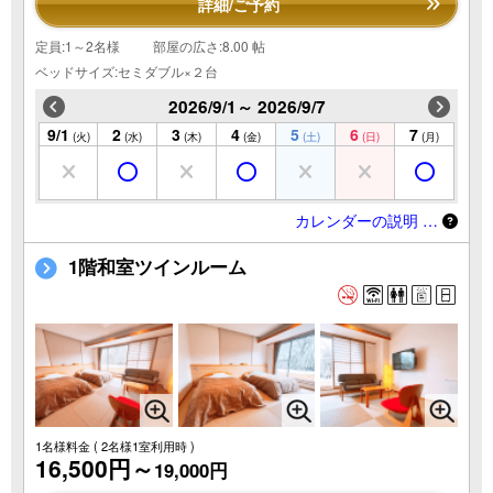
詳細/ご予約
定員:1～2名様
部屋の広さ:8.00 帖
ベッドサイズ:セミダブル×２台
2026/9/1～ 2026/9/7
9/1
2
3
4
5
6
7
(火)
(水)
(木)
(金)
(土)
(日)
(月)
カレンダーの説明 …
1階和室ツインルーム
1名様料金
( 2名様1室利用時 )
16,500円～
19,000円