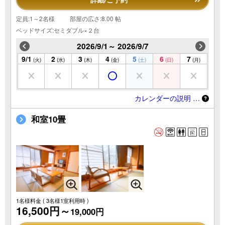
定員:1～2名様
部屋の広さ:8.00 帖
ベッドサイズ:セミダブル×２台
2026/9/1～ 2026/9/7
9/1
2
3
4
5
6
7
(火)
(水)
(木)
(金)
(土)
(日)
(月)
カレンダーの説明 …
和室10畳
1名様料金
( 3名様1室利用時 )
16,500円～
19,000円