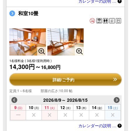
カレンダーの説明 …
和室10畳
1名様料金
( 3名様1室利用時 )
14,300円～
16,800円
詳細/ご予約
定員:1～6名様
部屋の広さ:10.00 帖
2026/8/9～ 2026/8/15
9
10
11
12
13
14
15
(日)
(月)
(火)
(水)
(木)
(金)
(土)
カレンダーの説明 …