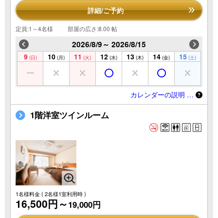
詳細/ご予約
定員:1～4名様
部屋の広さ:8.00 帖
2026/8/9～ 2026/8/15
9
10
11
12
13
14
15
(日)
(月)
(火)
(水)
(木)
(金)
(土)
カレンダーの説明 …
1階洋室ツインルーム
1名様料金
( 2名様1室利用時 )
16,500円～
19,000円