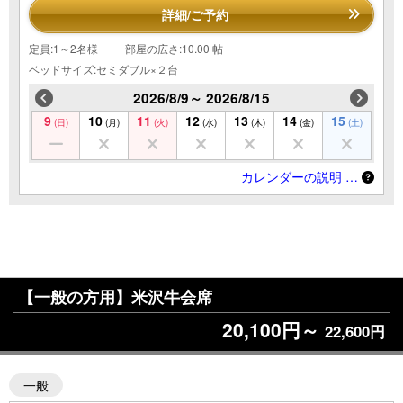
詳細/ご予約
定員:1～2名様
部屋の広さ:10.00 帖
ベッドサイズ:セミダブル×２台
2026/8/9～ 2026/8/15
9
10
11
12
13
14
15
(日)
(月)
(火)
(水)
(木)
(金)
(土)
カレンダーの説明 …
【一般の方用】米沢牛会席
20,100円～
22,600円
一般