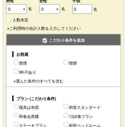
男性
女性
子供
名
名
名
人数未定
※ご利用時の合計人数を入力してください
こだわり条件を追加
お部屋
禁煙
喫煙
Wi-Fiあり
※選んだ条件のすべてを含む
プラン (こだわり条件)
寝具は布団
和室スタンダード
和食会席膳
1泊2食プラン
ステーキプラン
和室ベッドルーム