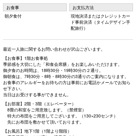
vi
xt
お食事
お支払方法
o
朝夕食付
現地決済またはクレジットカー
u
ド事前決済（タイムデザイン手
s
配旅行）
最近一人旅に関するお問い合わせが沢山ございます。
【お食事】1階お食事処
季節感を大切にした「和食会席膳」をお楽しみいただけます。
御夕食のお時間は、18時30分・19時30分の２通り。
御朝食は、7時30分・8時・8時30分の3通りのご案内になります。
お食事のアレルギーをお待ちの方は事前にお電話かメールでお知ら
せ下さい。
当日はお受けする事ができません。
【お部屋】2階・3階（エレベーター）
8畳の和室をご用意致します。（禁煙室）
特大の布団をご用意してございます。（130×230センチ）
先にお布団を敷かせて頂いております。
【お風呂】地下1階（1階より階段）