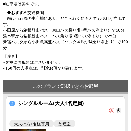
■駐車場は無料です。
◆おすすめ交通機関
当館は仙石原の中心地にあり、どこへ行くにもとても便利な立地で
す。
小田原から箱根登山バス（東口バス乗り場4番バス停より）で50分
湯本駅から箱根登山バス（バス乗り場3番バス停より）で25分
新宿バスタから小田急高速バス（バスタ４FのB4乗り場より）で120
分
【注意】
※客室にお風呂はございません。
※150円の入湯税は、別途お預かり致します。
このプランで選択できるお部屋
シングルルーム(大人1名定員)
大人の方1名様専用
禁煙室