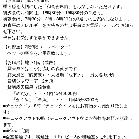
【お食事】1階お食事処
季節感を大切にした「和食会席膳」をお楽しみいただけます。
御夕食のお時間は、18時30分・19時30分の２通り。
御朝食は、7時30分・8時・8時30分の3通りのご案内になります。
お食事のアレルギーをお待ちの方は事前にお電話かメールでお知ら
せ下さい。
当日はお受けする事ができません。
【お部屋】2階3階（エレベーター）
ベットの客室をご用意致します。
【お風呂】地下1階（階段）
露天風呂は、かけ流しの硫黄泉です。
露天風呂（硫黄泉）・大浴場（地下水） 男女各1か所
貸切シャワー室 2カ所
貸切露天風呂（硫黄泉）
「めだか」・・・1回45分2000円
「かぐや」「金魚」・・・・1回45分3000円
■チェックイン15時（チェックイン前にお荷物をお預かり致しま
す）
■チェックアウト10時（チェックアウト後にお荷物をお預かり致し
ます）
■全室wifi完備
■全室禁煙です。喫煙は、１Fロビー内の喫煙室をご利用下さい。