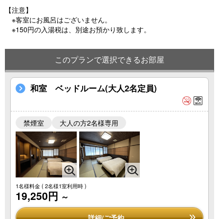
【注意】
※客室にお風呂はございません。
※150円の入湯税は、別途お預かり致します。
このプランで選択できるお部屋
和室 ベッドルーム(大人2名定員)
禁煙室
大人の方2名様専用
1名様料金
( 2名様1室利用時 )
19,250円
～
詳細/ご予約