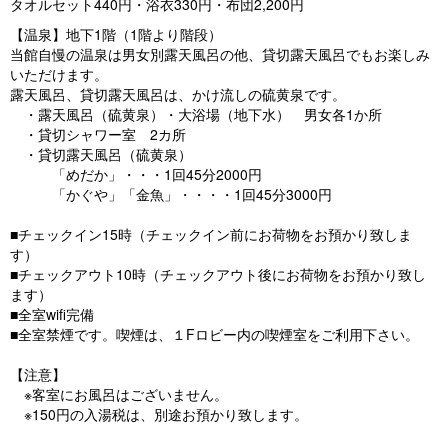
タオルセット440円・浴衣330円・布団2,200円
【温泉】地下1階（1階より階段）
当館自慢の温泉は男女別露天風呂の他、貸切露天風呂でもお楽しみ
いただけます。
露天風呂、貸切露天風呂は、かけ流しの硫黄泉です。
・露天風呂（硫黄泉）・大浴場（地下水） 男女各1か所
・貸切シャワー室 2カ所
・貸切露天風呂（硫黄泉）
「めだか」・・・1回45分2000円
「かぐや」「金魚」・・・・1回45分3000円
■チェックイン15時（チェックイン前にお荷物をお預かり致しま
す）
■チェックアウト10時（チェックアウト後にお荷物をお預かり致し
ます）
■全室wifi完備
■全室禁煙です。喫煙は、１Fロビー内の喫煙室をご利用下さい。
【注意】
※客室にお風呂はございません。
※150円の入湯税は、別途お預かり致します。