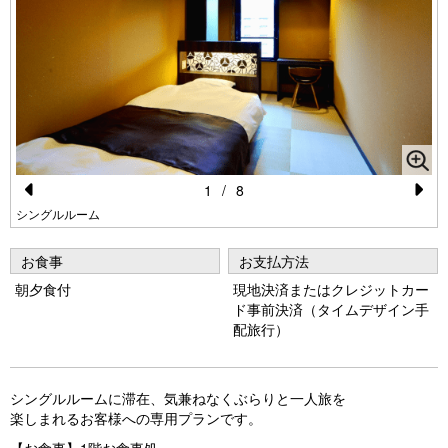
1
/
8
Pr
N
シングルルーム
e
e
お食事
お支払方法
vi
xt
朝夕食付
現地決済またはクレジットカー
o
ド事前決済（タイムデザイン手
配旅行）
u
s
シングルルームに滞在、気兼ねなくぶらりと一人旅を
楽しまれるお客様への専用プランです。