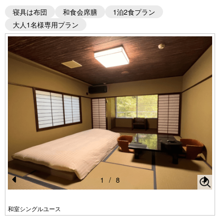
寝具は布団
和食会席膳
1泊2食プラン
大人1名様専用プラン
1
/
8
Pr
N
e
e
和室シングルユース