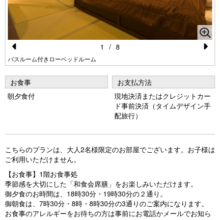
1
/
8
Pr
N
バスルーム付きローベッドルーム
e
e
お食事
お支払方法
vi
xt
朝夕食付
現地決済またはクレジットカー
o
ド事前決済（タイムデザイン手
u
配旅行）
s
こちらのプランは、大人2名様限定のお部屋でございます。お子様は
ご利用いただけません。
【お食事】1階お食事処
季節感を大切にした「和食会席膳」をお楽しみいただけます。
御夕食のお時間は、18時30分・19時30分の２通り。
御朝食は、7時30分・8時・8時30分の3通りのご案内になります。
お食事のアレルギーをお待ちの方は事前にお電話かメールでお知ら