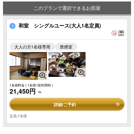
このプランで選択できるお部屋
和室 シングルユース(大人1名定員)
大人の方1名様専用
禁煙室
1名様料金
( 1名様1室利用時 )
21,450円
～
詳細/ご予約
定員:1名様