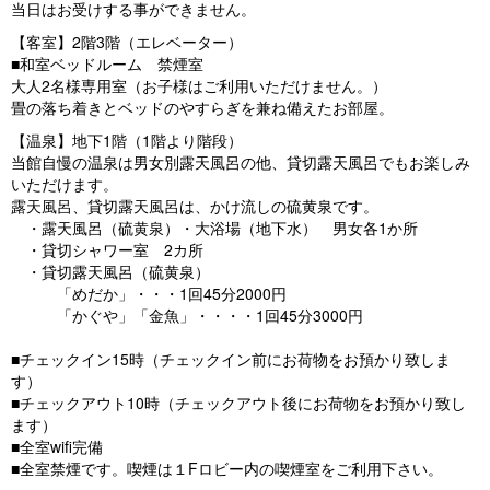
当日はお受けする事ができません。
【客室】2階3階（エレベーター）
■和室ベッドルーム 禁煙室
大人2名様専用室（お子様はご利用いただけません。）
畳の落ち着きとベッドのやすらぎを兼ね備えたお部屋。
【温泉】地下1階（1階より階段）
当館自慢の温泉は男女別露天風呂の他、貸切露天風呂でもお楽しみ
いただけます。
露天風呂、貸切露天風呂は、かけ流しの硫黄泉です。
・露天風呂（硫黄泉）・大浴場（地下水） 男女各1か所
・貸切シャワー室 2カ所
・貸切露天風呂（硫黄泉）
「めだか」・・・1回45分2000円
「かぐや」「金魚」・・・・1回45分3000円
■チェックイン15時（チェックイン前にお荷物をお預かり致しま
す）
■チェックアウト10時（チェックアウト後にお荷物をお預かり致し
ます）
■全室wifi完備
■全室禁煙です。喫煙は１Fロビー内の喫煙室をご利用下さい。