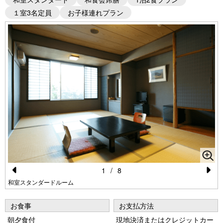
１室3名定員
お子様連れプラン
1
/
8
Pr
N
和室スタンダードルーム
e
e
お食事
お支払方法
vi
xt
朝夕食付
現地決済またはクレジットカー