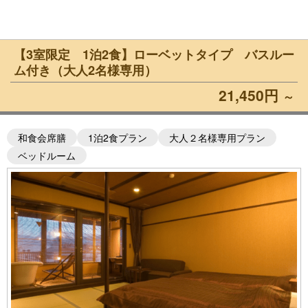
【3室限定 1泊2食】ローベットタイプ バスルー
ム付き（大人2名様専用）
21,450円
～
和食会席膳
1泊2食プラン
大人２名様専用プラン
ベッドルーム