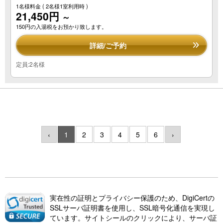
1名様料金
( 2名様1室利用時 )
21,450円
～
150円の入湯税をお預かり致します。
詳細/ご予約
定員:2名様
‹
1
2
3
4
5
6
›
実在性の証明とプライバシー保護のため、DigiCertの
SSLサーバ証明書を使用し、SSL暗号化通信を実現し
ています。サイトシールのクリックにより、サーバ証