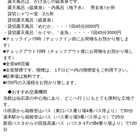
露天風呂は、かけ流しの硫黄泉です。
露天風呂（硫黄泉）・内風呂（地下水） 男女各1か所
貸切シャワー室 2カ所
貸切露天風呂（硫黄泉）
・貸切露天風呂「めだか」・・・1回45分2000円
・貸切露天風呂「かぐや」「金魚」・・・・1回45分3000円
■チェックイン15時（チェックイン前にお荷物をお預かり致しま
す）
■チェックアウト10時（チェックアウト後にお荷物をお預かり致し
ます）
■全室wifi完備
■全室禁煙です。喫煙は、１Fロビー内の喫煙室をご利用下さい。
■駐車場は無料です。
■150円の入湯税をお預かり致します。
◆おすすめ交通機関
当館は仙石原の中心地にあり、どこへ行くにもとても便利な立地で
す。
小田原から箱根登山バス（東口バス乗り場4番バス停より）で50分
湯本駅から箱根登山バス（バス乗り場3番バス停より）で25分
新宿バスタから小田急高速バス（バスタ４FのB4乗り場より）で120
分