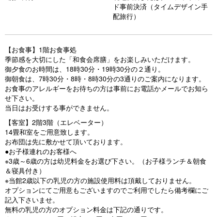
o
ド事前決済（タイムデザイン手
配旅行）
u
s
【お食事】1階お食事処
季節感を大切にした「和食会席膳」をお楽しみいただけます。
御夕食のお時間は、18時30分・19時30分の２通り。
御朝食は、7時30分・8時・8時30分の3通りのご案内になります。
お食事のアレルギーをお待ちの方は事前にお電話かメールでお知ら
せ下さい。
当日はお受けする事ができません。
【客室】2階3階（エレベーター）
14畳和室をご用意致します。
お布団は先に敷かせて頂いております。
●お子様連れのお客様へ
※3歳～6歳の方は幼児料金をお選び下さい。（お子様ランチ＆朝食
＆寝具付き）
※当館2歳以下の乳児の方の施設使用料は頂戴しておりません。
オプションにてご用意もございますのでご利用でしたら備考欄にご
記入下さいませ。
無料の乳児の方のオプション料金は下記の通りです。