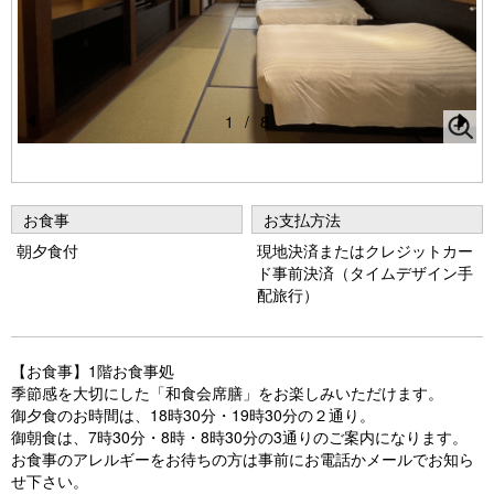
1
/
8
Pr
N
e
e
vi
xt
お食事
お支払方法
o
朝夕食付
現地決済またはクレジットカー
ド事前決済（タイムデザイン手
u
配旅行）
s
【お食事】1階お食事処
季節感を大切にした「和食会席膳」をお楽しみいただけます。
御夕食のお時間は、18時30分・19時30分の２通り。
御朝食は、7時30分・8時・8時30分の3通りのご案内になります。
お食事のアレルギーをお待ちの方は事前にお電話かメールでお知ら
せ下さい。