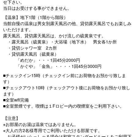
せ下さい。
当日はお受けする事ができません。
【温泉】地下1階（1階から階段）
当館自慢の温泉は男女別露天風呂の他、貸切露天風呂でもお楽しみ
いただけます。
露天風呂、貸切露天風呂は、かけ流しの硫黄泉です。
・露天風呂（硫黄泉）・大浴場（地下水） 男女各1か所
・貸切シャワー室 2カ所
・貸切露天風呂（硫黄泉）
「めだか」・・・1回45分2000円
「かぐや」「金魚」・・・・1回45分3000円
■チェックイン15時（チェックイン前にお荷物をお預かり致しま
す）
■チェックアウト10時（チェックアウト後にお荷物をお預かり致し
ます）
■全室wifi完備
■全室禁煙です。喫煙は１Fロビー内の喫煙室をご利用下さい。
【注意】
※お部屋のお湯は温泉ではありません。
※大人の方2名様専用でご利用いただける部屋です。
お子様がいらっしゃる場合は和室スタンダードルームをご利用下