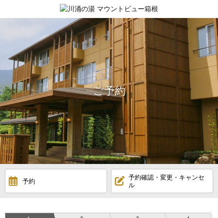
ご予約
ご予約
HOME
温泉
お料理
予約確認・変更・キャンセ
予約
お部屋
ル
アクセス
1
2
3
4