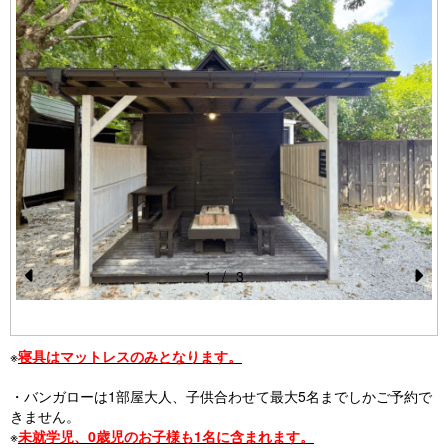
1
/
3
Pr
N
e
e
※
寝具はマットレスのみとなります。
vi
xt
o
・バンガローは1部屋大人、子供合わせて最大5名までしかご予約で
きません。
u
※
未就学児、0歳児のお子様も1名に含まれます。