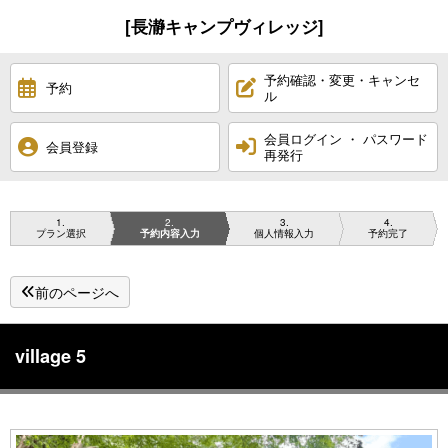
[長瀞キャンプヴィレッジ]
予約確認・変更・キャンセ
予約
ル
会員ログイン ・ パスワード
会員登録
再発行
1
2
3
4
プラン選択
予約内容入力
個人情報入力
予約完了
前のページへ
village 5