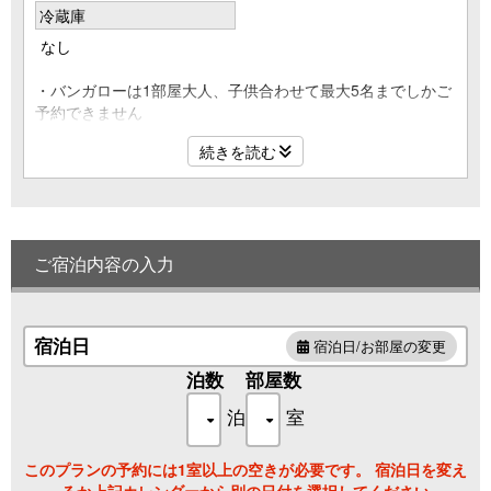
冷蔵庫
なし
・バンガローは1部屋大人、子供合わせて最大5名までしかご
予約できません
※未就学児、0歳児のお子様も1名に含まれます
続きを読む
※部屋によって泊まれる人数は異なります
グループキャンプは子ども連れ家族での3家族の場合のみ、3
部屋(最大人数15名)まで利用可能です
※計4部屋（4家族）以上、計16名以上又は大人が7名以上のご
ご宿泊内容の入力
予約があった場合はキャンセルとさせていただきます
※万が一、ご予約名を変えての計4部屋（4家族）以上、計16
名以上又は大人が7名以上のご予約がご入場後に発見した場
合は即ご退場いただきます
宿泊日
宿泊日/お部屋の変更
※その際の返金はいたしません
泊数
部屋数
大人のみの利用は最大6名までとなります
泊
室
※計大人が7名以上のご予約があった場合はキャンセルとさせ
ていただきます
※万が一、ご予約名を変えての計大人が7名以上のご予約がご
このプランの予約には1室以上の空きが必要です。 宿泊日を変え
入場後に発見した場合は即ご退場いただきます
るか上記カレンダーから別の日付を選択してください