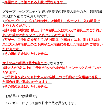
s
※
部屋によって泊まれる人数は異なります。
グループキャンプは子ども連れ家族での3家族の場合のみ、3部屋(最
大人数15名)まで利用可能です。
※
グループキャンプの方は22時には解散し、各テント、各お部屋で
おやすみください。
※
計4部屋（4家族）以上、計16名以上又は大人が7名以上のご予約が
あった場合はキャンセルとさせていただきます。
※
万が一、ご予約名を変えての計4部屋（4家族）以上、計16名以上
又は大人が7名以上のご予約がご入場後に発見した場合は即ご退場い
ただきます。
※
その際の返金はいたしません。
大人のみの利用は最大6名まで
となります。
※
計大人が7名以上のご予約があった場合はキャンセルとさせていた
だきます。
※
ご予約名を変えても計大人が7名以上のご予約がご入場後に発見し
た場合は即ご退場いただきます。
※
その際の返金はいたしません。
・お部屋の中は禁煙です。
・バンガローによって無料駐車台数が異なります。