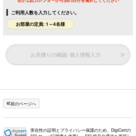
※その際の返金はいたしません
ご利用人数を入力してください。
・お部屋の中は禁煙です
・バンガローによって無料駐車台数が異なります
お部屋の定員: 1～4名様
・ペットの連れ込みは禁止です
・全バンガローに専用のBBQスペースがございます
・BBQスペースは、屋根・椅子・かまど が備え付けになりま
お見積りの確認/ 個人情報入力
す
・あみ・鉄板・炭 等は付属しておりませんので、お持ち込み
頂くか、レンタル＆売店をご利用ください。食材の販売はご
ざいませんのでお持ち込みください
・テント、タープのお持込＆設営は禁止です
・バンガローに電源コンセントはございません
前のページへ
・ゴミは分別し、指定の場所へ廃棄してください
・キャンプ場内の事故、貴重品等の盗難に関しては責任を負
いかねます
・荒川は遊泳禁止です
実在性の証明とプライバシー保護のため、DigiCertの
SSLサーバ証明書を使用し、SSL暗号化通信を実現し