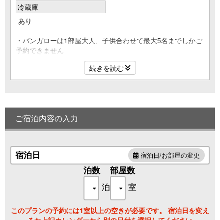
冷蔵庫
あり
・バンガローは1部屋大人、子供合わせて最大5名までしかご
予約できません
※未就学児、0歳児のお子様も1名に含まれます
続きを読む
※部屋によって泊まれる人数は異なります
グループキャンプは子ども連れ家族での3家族の場合のみ、3
部屋(最大人数15名)まで利用可能です
※計4部屋（4家族）以上、計16名以上又は大人が7名以上のご
ご宿泊内容の入力
予約があった場合はキャンセルとさせていただきます
※万が一、ご予約名を変えての計4部屋（4家族）以上、計16
名以上又は大人が7名以上のご予約がご入場後に発見した場
合は即ご退場いただきます
宿泊日
宿泊日/お部屋の変更
※その際の返金はいたしません
泊数
部屋数
大人のみの利用は最大6名までとなります
泊
室
※計大人が7名以上のご予約があった場合はキャンセルとさせ
ていただきます
※万が一、ご予約名を変えての計大人が7名以上のご予約がご
このプランの予約には1室以上の空きが必要です。 宿泊日を変え
入場後に発見した場合は即ご退場いただきます
るか上記カレンダーから別の日付を選択してください