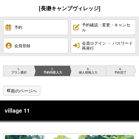
[長瀞キャンプヴィレッジ]
予約確認・変更・キャンセ
予約
ル
会員ログイン ・ パスワード
会員登録
再発行
1
2
3
4
プラン選択
予約内容入力
個人情報入力
予約完了
前のページへ
village 11