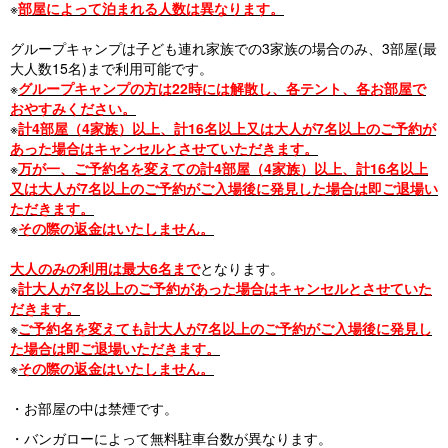
s
※
部屋によって泊まれる人数は異なります。
グループキャンプは子ども連れ家族での3家族の場合のみ、3部屋(最
大人数15名)まで利用可能です。
※
グループキャンプの方は22時には解散し、各テント、各お部屋で
おやすみください。
※
計4部屋（4家族）以上、計16名以上又は大人が7名以上のご予約が
あった場合はキャンセルとさせていただきます。
※
万が一、ご予約名を変えての計4部屋（4家族）以上、計16名以上
又は大人が7名以上のご予約がご入場後に発見した場合は即ご退場い
ただきます。
※
その際の返金はいたしません。
大人のみの利用は最大6名まで
となります。
※
計大人が7名以上のご予約があった場合はキャンセルとさせていた
だきます。
※
ご予約名を変えても計大人が7名以上のご予約がご入場後に発見し
た場合は即ご退場いただきます。
※
その際の返金はいたしません。
・お部屋の中は禁煙です。
・バンガローによって無料駐車台数が異なります。