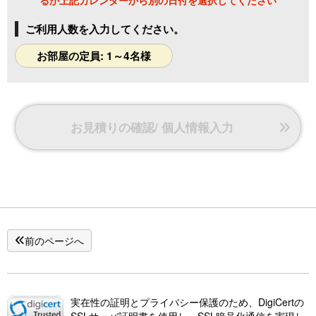
※その際の返金はいたしません
ご利用人数を入力してください。
・お部屋の中は禁煙です
・バンガローによって無料駐車台数が異なります
お部屋の定員: 1～4名様
・ペットの連れ込みは禁止です
・全バンガローに専用のBBQスペースがございます
・BBQスペースは、屋根・椅子・かまど が備え付けになりま
お見積りの確認/ 個人情報入力
す
・あみ・鉄板・炭 等は付属しておりませんので、お持ち込み
頂くか、レンタル＆売店をご利用ください。食材の販売はご
ざいませんのでお持ち込みください
・テント、タープのお持込＆設営は禁止です
・バンガローに電源コンセントはございません
前のページへ
・ゴミは分別し、指定の場所へ廃棄してください
・キャンプ場内の事故、貴重品等の盗難に関しては責任を負
いかねます
・荒川は遊泳禁止です
実在性の証明とプライバシー保護のため、DigiCertの
SSLサーバ証明書を使用し、SSL暗号化通信を実現し