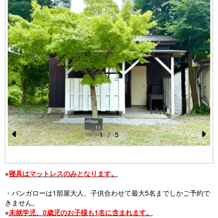
1
/
5
Pr
N
e
e
※
寝具はマットレスのみとなります。
vi
xt
o
・バンガローは1部屋大人、子供合わせて最大5名までしかご予約で
きません。
u
※
未就学児、0歳児のお子様も1名に含まれます。