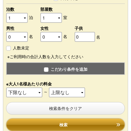
泊数
部屋数
泊
室
男性
女性
子供
名
名
名
人数未定
※ご利用時の合計人数を入力してください
こだわり条件を追加
※大人1名様あたりの料金
～
検索条件をクリア
検索