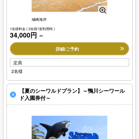
城崎海岸
1名様料金
( 2名様1室利用時 )
34,000円
～
詳細/ご予約
定員
2名様
【夏のシーワルドプラン】～鴨川シーワール
ド入園券付～