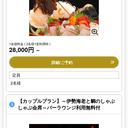
1名様料金
( 2名様1室利用時 )
28,000円
～
詳細/ご予約
定員
2名様
【カップルプラン】～伊勢海老と鯛のしゃぶ
しゃぶ会席～バーラウンジ利用無料付