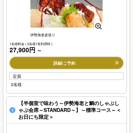
伊勢海老姿造り
1名様料金
( 2名様1室利用時 )
27,900円
～
詳細/ご予約
定員
2名様
【半個室で味わう～伊勢海老と鯛のしゃぶし
ゃぶ会席～STANDARD～】～標準コース～＜
お日にち限定＞