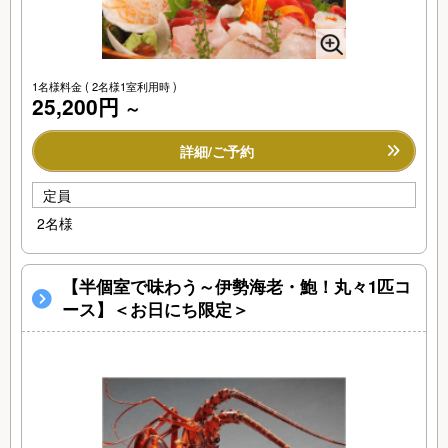
1名様料金
( 2名様1室利用時 )
25,200円
～
詳細/ご予約
定員
2名様
【半個室で味わう～伊勢海老・鮑！丸々1匹コ
ース】＜お日にち限定＞