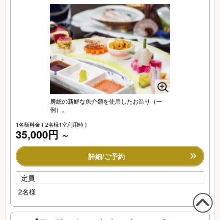
房総の新鮮な魚介類を使用したお造り（一
例）。
1名様料金
( 2名様1室利用時 )
35,000円
～
詳細/ご予約
定員
2名様
この