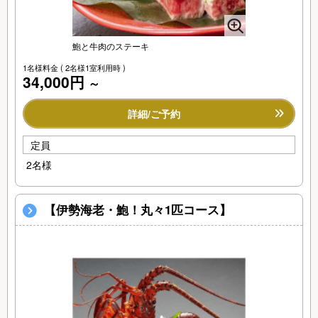
鮑と牛肉のステーキ
1名様料金
( 2名様1室利用時 )
34,000円
～
詳細/ご予約
定員
2名様
【伊勢海老・鮑！丸々1匹コース】