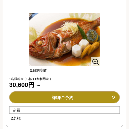
金目鯛姿煮
1名様料金
( 2名様1室利用時 )
30,600円
～
詳細/ご予約
定員
2名様