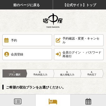
前のページに戻る
【公式サイト】トップ
予約確認・変更・キャンセ
予約
ル
会員ログイン ・ パスワード
会員登録
再発行
1
2
3
4
プラン選択
予約内容入力
個人情報入力
予約完了
ご希望の宿泊プランをお選びください。