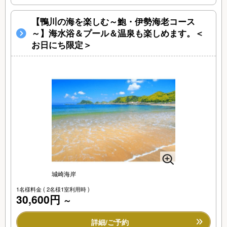
【鴨川の海を楽しむ～鮑・伊勢海老コース
～】海水浴＆プール＆温泉も楽しめます。＜
お日にち限定＞
城崎海岸
1名様料金
( 2名様1室利用時 )
30,600円
～
詳細/ご予約