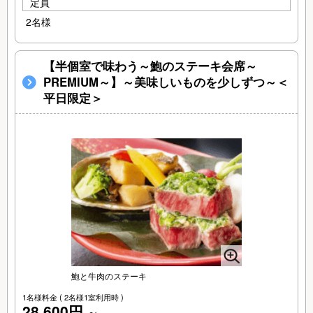
定員
2名様
【半個室で味わう～鮑のステーキ会席～
PREMIUM～】～美味しいものを少しずつ～＜
平日限定＞
鮑と牛肉のステーキ
1名様料金
( 2名様1室利用時 )
28,600円
～