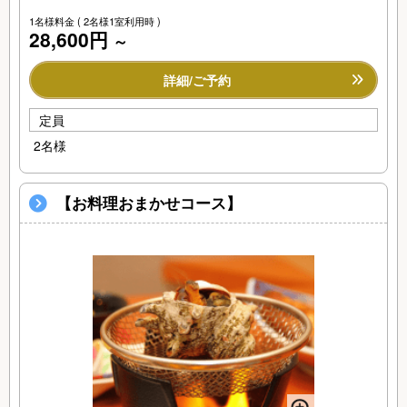
1名様料金
( 2名様1室利用時 )
28,600円
～
詳細/ご予約
定員
2名様
【お料理おまかせコース】