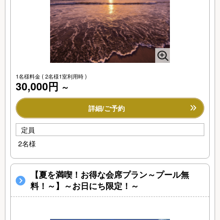
1名様料金
( 2名様1室利用時 )
30,000円
～
詳細/ご予約
定員
2名様
【夏を満喫！お得な会席プラン～プール無
料！～】～お日にち限定！～