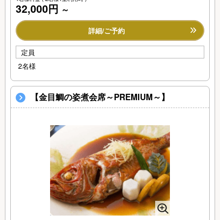
32,000円
～
詳細/ご予約
定員
2名様
【金目鯛の姿煮会席～PREMIUM～】