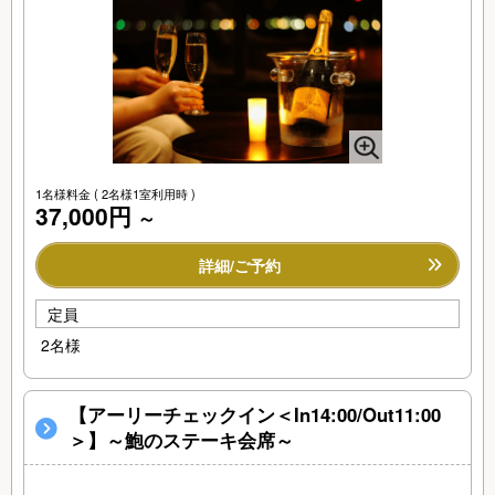
1名様料金
( 2名様1室利用時 )
37,000円
～
詳細/ご予約
定員
2名様
【アーリーチェックイン＜In14:00/Out11:00
＞】～鮑のステーキ会席～