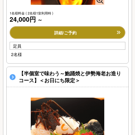
1名様料金
( 2名様1室利用時 )
24,000円
～
詳細/ご予約
定員
2名様
【半個室で味わう～鮑踊焼と伊勢海老お造り
コース】＜お日にち限定＞