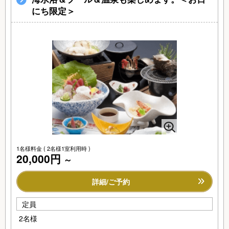
にち限定＞
1名様料金
( 2名様1室利用時 )
20,000円
～
詳細/ご予約
定員
2名様