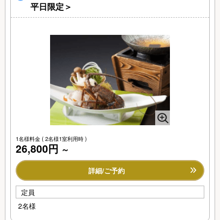
平日限定＞
1名様料金
( 2名様1室利用時 )
26,800円
～
詳細/ご予約
定員
2名様