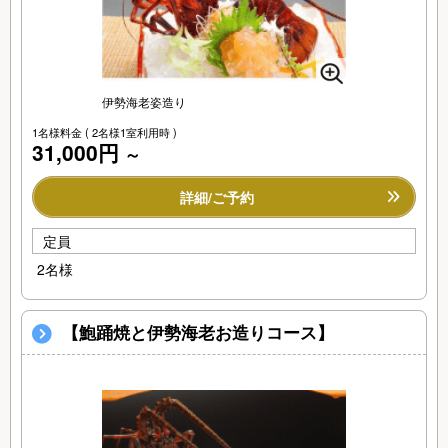
伊勢海老姿造り
1名様料金
( 2名様1室利用時 )
31,000円
～
詳細/ご予約
定員
2名様
【鮑踊焼と伊勢海老お造りコース】