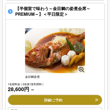
【半個室で味わう～金目鯛の姿煮会席～
PREMIUM～】＜平日限定＞
金目鯛姿煮
1名様料金
( 2名様1室利用時 )
28,600円
～
詳細/ご予約