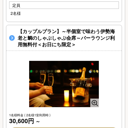
定員
2名様
【カップルプラン】～半個室で味わう伊勢海
老と鯛のしゃぶしゃぶ会席～バーラウンジ利
用無料付＜お日にち限定＞
1名様料金
( 2名様1室利用時 )
30,600円
～