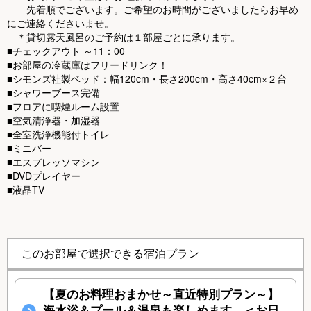
先着順でございます。ご希望のお時間がございましたらお早め
にご連絡くださいませ。
＊貸切露天風呂のご予約は１部屋ごとに承ります。
■チェックアウト ～11：00
■お部屋の冷蔵庫はフリードリンク！
■シモンズ社製ベッド：幅120cm・長さ200cm・高さ40cm×２台
■シャワーブース完備
■フロアに喫煙ルーム設置
■空気清浄器・加湿器
■全室洗浄機能付トイレ
■ミニバー
■エスプレッソマシン
■DVDプレイヤー
■液晶TV
このお部屋で選択できる宿泊プラン
【夏のお料理おまかせ～直近特別プラン～】
海水浴＆プール＆温泉も楽しめます。＜お日