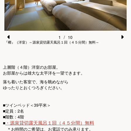
1
/
10
『椰』（洋室）～源泉貸切露天風呂１回（４５分間）無料～
Pr
N
e
e
vi
xt
上層階（４階）洋室のお部屋。
o
お部屋からは雄大な太平洋を一望できます。
u
落ち着いた客室で、海を眺めながら
s
ゆったりとおくつろぎください。
■ツインベッド＜39平米＞
■定員：2名
■階数：4階
・源泉貸切露天風呂１回（４５分間）無料
■
＊お時間のご希望は、お電話でのみ承ります。