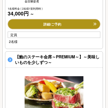
金目鯛姿煮
1名様料金
( 2名様1室利用時 )
34,000円
～
詳細/ご予約
定員
2名様
【鮑のステーキ会席～PREMIUM～】～美味し
いものを少しずつ～