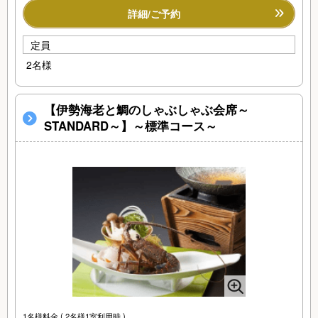
詳細/ご予約
定員
2名様
【伊勢海老と鯛のしゃぶしゃぶ会席～
STANDARD～】～標準コース～
1名様料金
( 2名様1室利用時 )