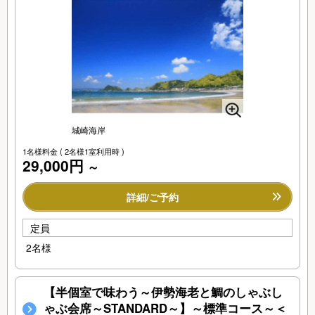
城崎海岸
1名様料金
( 2名様1室利用時 )
29,000円
～
詳細/ご予約
定員
2名様
【半個室で味わう～伊勢海老と鯛のしゃぶし
ゃぶ会席～STANDARD～】～標準コース～＜