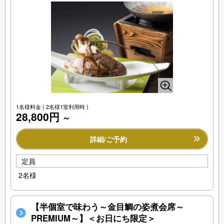
1名様料金
( 2名様1室利用時 )
28,800円
～
詳細/ご予約
定員
2名様
【半個室で味わう～金目鯛の姿煮会席～
PREMIUM～】＜お日にち限定＞