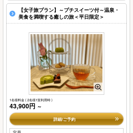
【女子旅プラン】～プチスイーツ付～温泉・
美食を満喫する癒しの旅＜平日限定＞
1名様料金
( 2名様1室利用時 )
43,900円
～
詳細/ご予約
定員