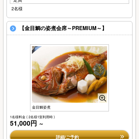
2名様
【金目鯛の姿煮会席～PREMIUM～】
金目鯛姿煮
1名様料金
( 2名様1室利用時 )
51,000円
～
詳細/ご予約