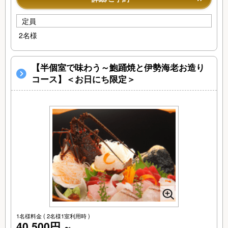
定員
2名様
【半個室で味わう～鮑踊焼と伊勢海老お造り
コース】＜お日にち限定＞
1名様料金
( 2名様1室利用時 )
40,500円
～