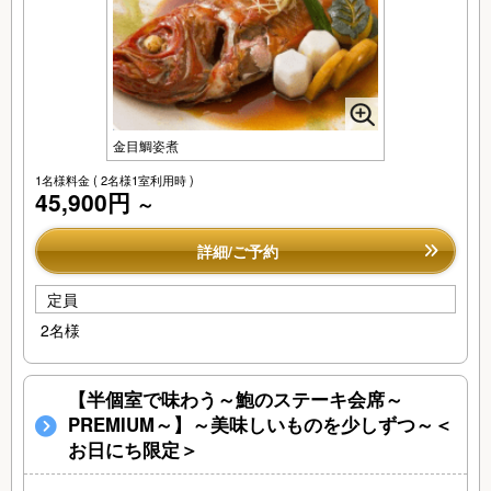
金目鯛姿煮
1名様料金
( 2名様1室利用時 )
45,900円
～
詳細/ご予約
定員
2名様
【半個室で味わう～鮑のステーキ会席～
PREMIUM～】～美味しいものを少しずつ～＜
お日にち限定＞