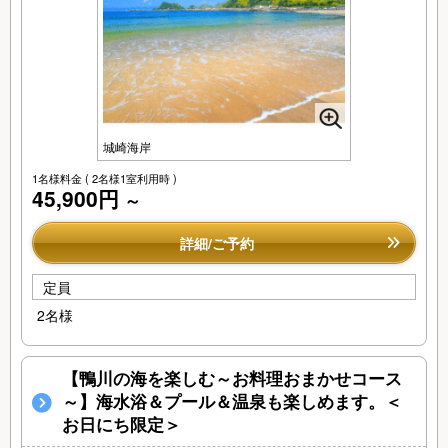
城崎海岸
1名様料金
( 2名様1室利用時 )
45,900円
～
詳細/ご予約
定員
2名様
【鴨川の海を楽しむ～お料理おまかせコース
～】海水浴＆プール＆温泉も楽しめます。＜
お日にち限定＞