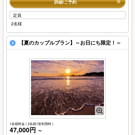
詳細/ご予約
定員
2名様
【夏のカップルプラン】～お日にち限定！～
1名様料金
( 2名様1室利用時 )
47,000円
～