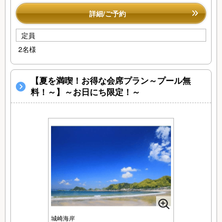
詳細/ご予約
定員
2名様
【夏を満喫！お得な会席プラン～プール無
料！～】～お日にち限定！～
城崎海岸