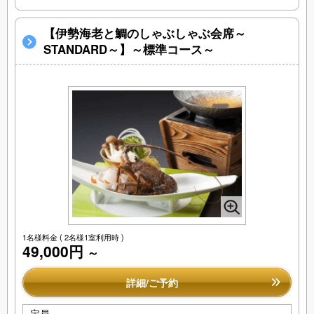
【伊勢海老と鯛のしゃぶしゃぶ会席～
STANDARD～】～標準コース～
1名様料金
( 2名様1室利用時 )
49,000円
～
詳細/ご予約
定員