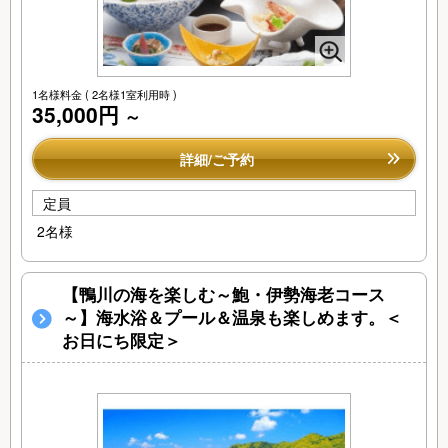
1名様料金
( 2名様1室利用時 )
35,000円
～
詳細/ご予約
定員
2名様
【鴨川の海を楽しむ～鮑・伊勢海老コース
～】海水浴＆プール＆温泉も楽しめます。＜
お日にち限定＞