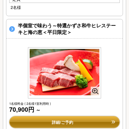
2名様
半個室で味わう～特選かずさ和牛ヒレステー
キと海の恵＜平日限定＞
1名様料金
( 2名様1室利用時 )
70,900円
～
詳細/ご予約