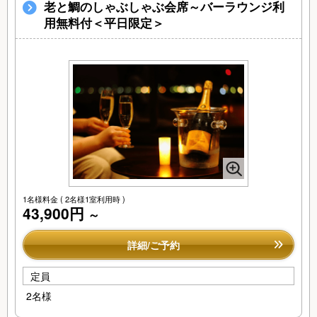
老と鯛のしゃぶしゃぶ会席～バーラウンジ利
用無料付＜平日限定＞
1名様料金
( 2名様1室利用時 )
43,900円
～
詳細/ご予約
定員
2名様