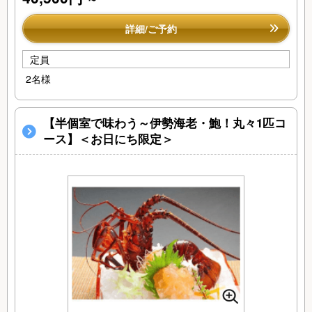
詳細/ご予約
定員
2名様
【半個室で味わう～伊勢海老・鮑！丸々1匹コ
ース】＜お日にち限定＞