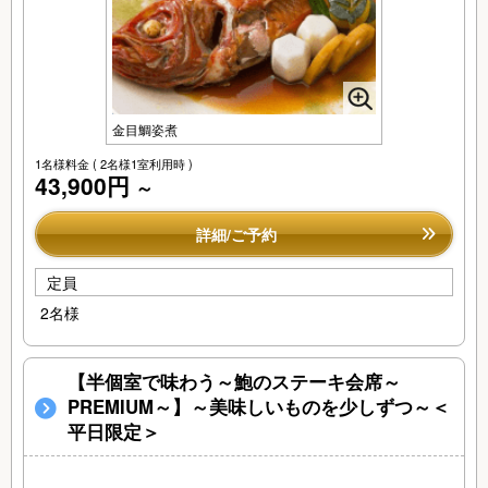
金目鯛姿煮
1名様料金
( 2名様1室利用時 )
43,900円
～
詳細/ご予約
定員
2名様
【半個室で味わう～鮑のステーキ会席～
PREMIUM～】～美味しいものを少しずつ～＜
平日限定＞