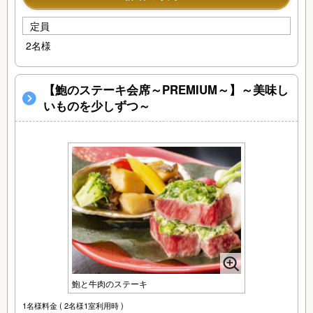
定員
2名様
【鮑のステーキ会席～PREMIUM～】～美味し
いものを少しずつ～
鮑と牛肉のステーキ
1名様料金
( 2名様1室利用時 )