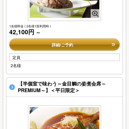
1名様料金
( 2名様1室利用時 )
42,100円
～
詳細/ご予約
定員
2名様
【半個室で味わう～金目鯛の姿煮会席～
PREMIUM～】＜平日限定＞