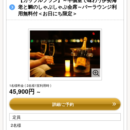
【カップルプラン】～半個室で味わう伊勢海
老と鯛のしゃぶしゃぶ会席～バーラウンジ利
用無料付＜お日にち限定＞
1名様料金
( 2名様1室利用時 )
45,900円
～
詳細/ご予約
定員
2名様