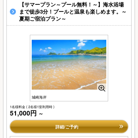
【サマープラン～プール無料！～】海水浴場
まで徒歩3分！プールと温泉も楽しめます。～
夏期ご宿泊プラン～
城崎海岸
1名様料金
( 2名様1室利用時 )
51,000円
～
詳細/ご予約