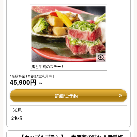
鮑と牛肉のステーキ
1名様料金
( 2名様1室利用時 )
45,900円
～
詳細/ご予約
定員
2名様