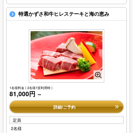
特選かずさ和牛ヒレステーキと海の恵み
1名様料金
( 2名様1室利用時 )
81,000円
～
詳細/ご予約
定員
2名様