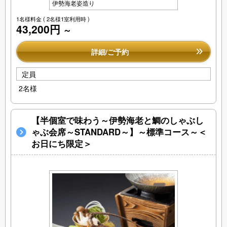
伊勢海老姿造り
1名様料金
( 2名様1室利用時 )
43,200円
～
詳細/ご予約
定員
2名様
【半個室で味わう～伊勢海老と鯛のしゃぶし
ゃぶ会席～STANDARD～】～標準コース～＜
お日にち限定＞