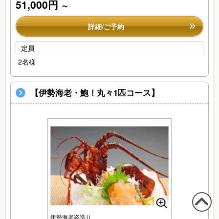
51,000円
～
詳細/ご予約
定員
2名様
【伊勢海老・鮑！丸々1匹コース】
この
伊勢海老姿造り