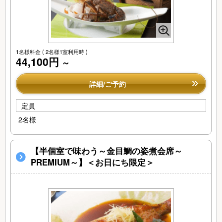
1名様料金
( 2名様1室利用時 )
44,100円
～
詳細/ご予約
定員
2名様
【半個室で味わう～金目鯛の姿煮会席～
PREMIUM～】＜お日にち限定＞