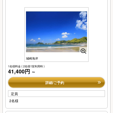
城崎海岸
1名様料金
( 2名様1室利用時 )
41,400円
～
詳細/ご予約
定員
2名様