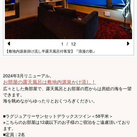
1
/
12
Pr
N
【敷地内源泉掛け流し半露天風呂付客室】『浪漫の歌』
e
e
vi
xt
2024年3月リニューアル。
o
お部屋の露天風呂は敷地内源泉かけ流し！
u
広々とした角部屋で、露天風呂とお部屋の窓からは房総の海を一望
できます。
s
海を眺めながらゆったりとおくつろぎください。
■ラグジュアリーサンセットデラックスツイン＜58平米＞
※こちらのお部屋は12歳以下のお子様のご宿泊をご遠慮頂いており
ます。
■定員：2名