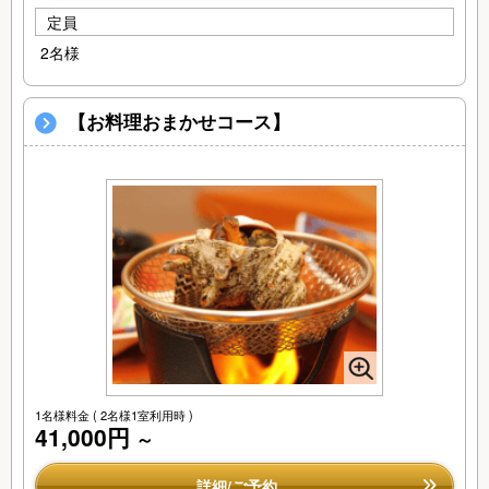
定員
2名様
【お料理おまかせコース】
1名様料金
( 2名様1室利用時 )
41,000円
～
詳細/ご予約