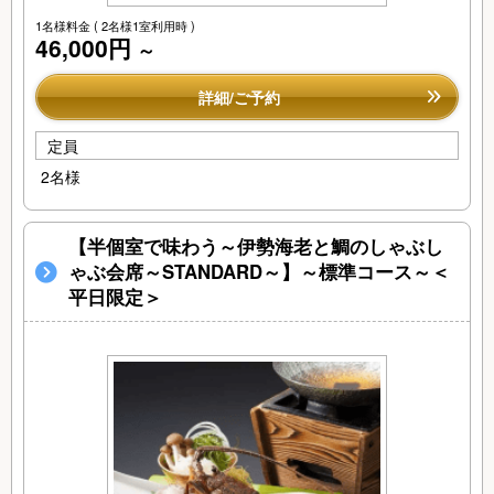
1名様料金
( 2名様1室利用時 )
46,000円
～
詳細/ご予約
定員
2名様
【半個室で味わう～伊勢海老と鯛のしゃぶし
ゃぶ会席～STANDARD～】～標準コース～＜
平日限定＞