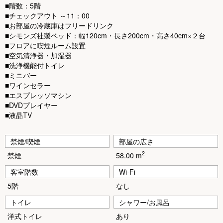
■階数：5階
■チェックアウト ～11：00
■お部屋の冷蔵庫はフリードリンク
■シモンズ社製ベッド：幅120cm・長さ200cm・高さ40cm×２台
■フロアに喫煙ルーム設置
■空気清浄器・加湿器
■洗浄機能付トイレ
■ミニバー
■ワインセラー
■エスプレッソマシン
■DVDプレイヤー
■液晶TV
禁煙/喫煙
部屋の広さ
2
禁煙
58.00 m
客室階数
Wi-Fi
5階
なし
トイレ
シャワー/お風呂
洋式トイレ
あり