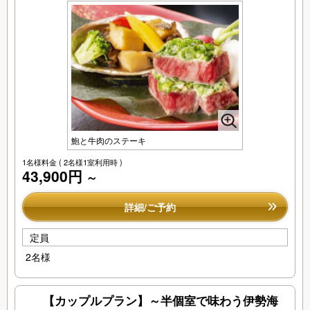
鮑と牛肉のステーキ
1名様料金
( 2名様1室利用時 )
43,900円
～
詳細/ご予約
定員
2名様
【カップルプラン】～半個室で味わう伊勢海