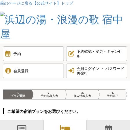
前のページに戻る
【公式サイト】トップ
予約確認・変更・キャンセ
予約
ル
会員ログイン ・ パスワード
会員登録
再発行
1
2
3
4
プラン選択
予約内容入力
個人情報入力
予約完了
ご希望の宿泊プランをお選びください。