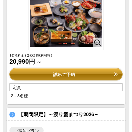
1名様料金
( 2名様1室利用時 )
20,990円
～
詳細/ご予約
定員
2～3名様
【期間限定】～渡り蟹まつり2026～
ご宿泊プラン