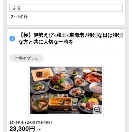
定員
2～3名様
【極】伊勢えび×和王×車海老♪特別な日は特別
な方と共に大切な一時を
ご宿泊プラン
1名様料金
( 2名様1室利用時 )
23,300円
～