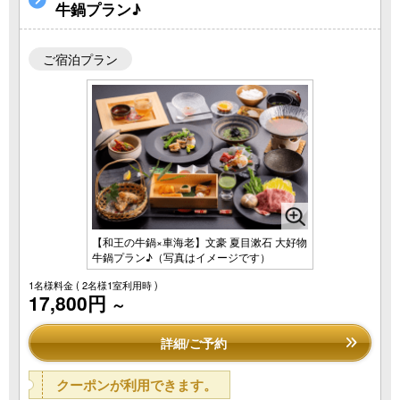
牛鍋プラン♪
ご宿泊プラン
【和王の牛鍋×車海老】文豪 夏目漱石 大好物
牛鍋プラン♪（写真はイメージです）
1名様料金
( 2名様1室利用時 )
17,800円
～
詳細/ご予約
クーポンが利用できます。