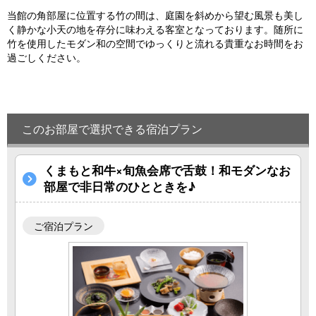
u
当館の角部屋に位置する竹の間は、庭園を斜めから望む風景も美し
s
く静かな小天の地を存分に味わえる客室となっております。随所に
竹を使用したモダン和の空間でゆっくりと流れる貴重なお時間をお
過ごしください。
このお部屋で選択できる宿泊プラン
くまもと和牛×旬魚会席で舌鼓！和モダンなお
部屋で非日常のひとときを♪
ご宿泊プラン