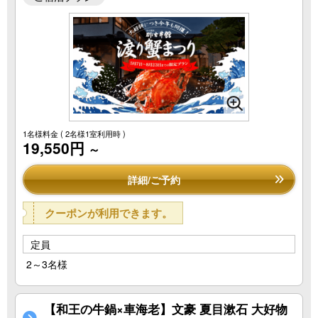
1名様料金
( 2名様1室利用時 )
19,550円
～
詳細/ご予約
クーポンが利用できます。
定員
2～3名様
【和王の牛鍋×車海老】文豪 夏目漱石 大好物