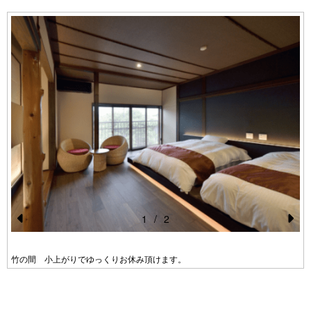
1
/
2
Pr
N
e
e
竹の間 小上がりでゆっくりお休み頂けます。
vi
xt
o