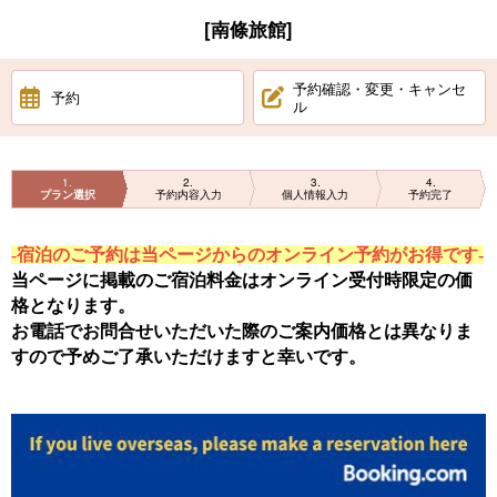
[南條旅館]
予約確認・変更・キャンセ
予約
ル
1
2
3
4
プラン選択
予約内容入力
個人情報入力
予約完了
-宿泊のご予約は当ページからのオンライン予約がお得です-
当ページに掲載のご宿泊料金はオンライン受付時限定の価
格となります。
お電話でお問合せいただいた際のご案内価格とは異なりま
すので予めご了承いただけますと幸いです。