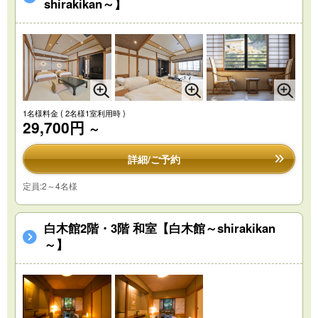
shirakikan～】
1名様料金
( 2名様1室利用時 )
29,700円
～
詳細/ご予約
定員:2～4名様
白木館2階・3階 和室【白木館～shirakikan
～】