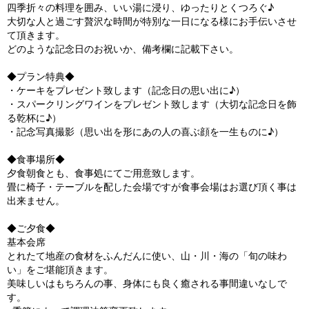
四季折々の料理を囲み、いい湯に浸り、ゆったりとくつろぐ♪
大切な人と過ごす贅沢な時間が特別な一日になる様にお手伝いさせ
て頂きます。
どのような記念日のお祝いか、備考欄に記載下さい。
◆プラン特典◆
・ケーキをプレゼント致します（記念日の思い出に♪）
・スパークリングワインをプレゼント致します（大切な記念日を飾
る乾杯に♪）
・記念写真撮影（思い出を形にあの人の喜ぶ顔を一生ものに♪）
◆食事場所◆
夕食朝食とも、食事処にてご用意致します。
畳に椅子・テーブルを配した会場ですが食事会場はお選び頂く事は
出来ません。
◆ご夕食◆
基本会席
とれたて地産の食材をふんだんに使い、山・川・海の「旬の味わ
い」をご堪能頂きます。
美味しいはもちろんの事、身体にも良く癒される事間違いなしで
す。