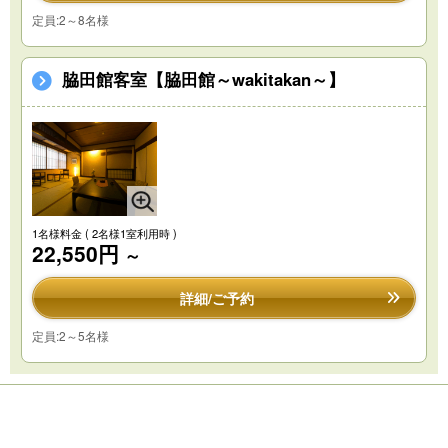
定員:2～8名様
脇田館客室【脇田館～wakitakan～】
1名様料金
( 2名様1室利用時 )
22,550円
～
詳細/ご予約
定員:2～5名様