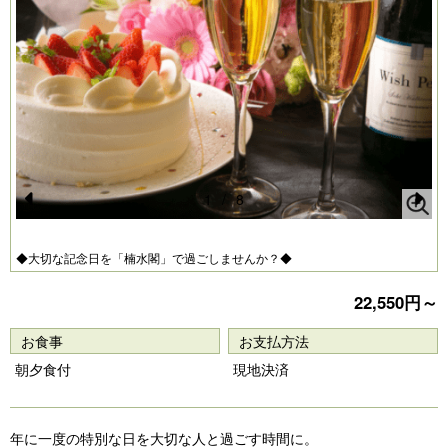
1
/
8
Pr
N
e
e
◆大切な記念日を「楠水閣」で過ごしませんか？◆
vi
xt
22,550円～
o
u
お食事
お支払方法
s
朝夕食付
現地決済
年に一度の特別な日を大切な人と過ごす時間に。