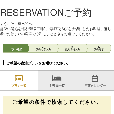
RESERVATION
ご予約
ようこそ、楠水閣へ。
趣深い湯処を巡る“温泉三昧”、“季節”と“心”を大切にしたお料理、落ち
着いた佇まいの客室で心和むひとときをお過ごしください。
1
2
3
4
プラン選択
予約内容入力
個人情報入力
予約完了
ご希望の宿泊プランをお選びください。
プラン一覧
お部屋一覧
空室カレンダー
ご希望の条件で検索してください。