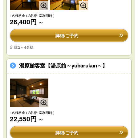
1名様料金
( 2名様1室利用時 )
26,400円
～
詳細/ご予約
定員:2～4名様
湯原館客室【湯原館～yubarukan～】
1名様料金
( 2名様1室利用時 )
22,550円
～
詳細/ご予約