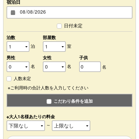
宿泊日
日付未定
泊数
部屋数
泊
室
男性
女性
子供
名
名
名
人数未定
※ご利用時の合計人数を入力してください
こだわり条件を追加
※大人1名様あたりの料金
～