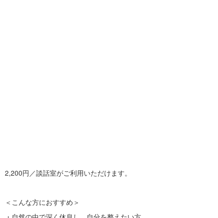
e
e
vi
xt
o
u
s
2,200円／談話室がご利用いただけます。
＜こんな方におすすめ＞
・自然の中で深く休息し、自分を整えたい方