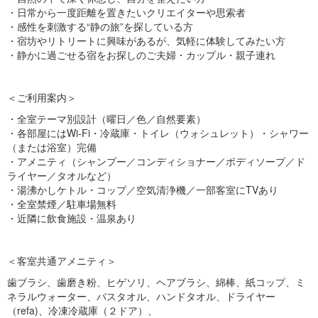
・日常から一度距離を置きたいクリエイターや思索者
・感性を刺激する“静の旅”を探している方
・宿坊やリトリートに興味があるが、気軽に体験してみたい方
・静かに過ごせる宿をお探しのご夫婦・カップル・親子連れ
＜ご利用案内＞
・全室テーマ別設計（曜日／色／自然要素）
・各部屋にはWi-Fi・冷蔵庫・トイレ（ウォシュレット）・シャワー
（または浴室）完備
・アメニティ（シャンプー／コンディショナー／ボディソープ／ド
ライヤー／タオルなど）
・湯沸かしケトル・コップ／空気清浄機／一部客室にTVあり
・全室禁煙／駐車場無料
・近隣に飲食施設・温泉あり
＜客室共通アメニティ＞
歯ブラシ、歯磨き粉、ヒゲソリ、ヘアブラシ、綿棒、紙コップ、ミ
ネラルウォーター、バスタオル、ハンドタオル、ドライヤー
（refa)、冷凍冷蔵庫（２ドア）、