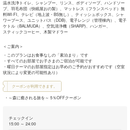
温水洗浄トイレ、シャンプー、リンス、ボディソープ、ハンドソー
プ、羽毛布団（快眠屋おの製）、マットレス（フランスベッド）無
料WI-FI、テレビ（地上波・BS無し）、ティッシュボックス、シャ
ワーブース、ユニットバス（DDB)、電子レンジ（管理棟内）、電子
ケトル（BALMUDA）、空気清浄機（SHARP)、ハンガー、
スティックコーヒー、木製マドラー
＜ご案内＞
・このプランはお食事なしの「素泊まり」です
・すべてのお部屋でお子さまのご宿泊が可能です
・曜日テーマのお部屋指定はお早めのご予約がおすすめです（空室
状況により変更の可能性あり）
クーポンが利用できます。
～森に癒される旅を～ 5％OFFクーポン
チェックイン
15:00 ～ 24:00