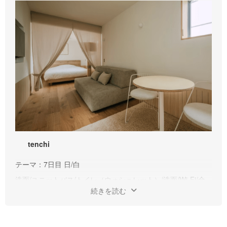
tenchi
テーマ：7日目 日/白
洗面/ユニットバス/トイレ（ウォシュレット）/洗面/Wi-Fi/全
室禁煙/冷蔵庫/ミニテーブル/椅子2脚/ソファベッド(変形
続きを読む
時:SD)
湯沸かしケトル、コップ、ボディシャンプー、シャンプー、
コンディショナー、ドライヤー、タオル、空気清浄機、TV