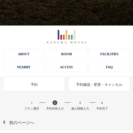
ABOUT
ROOM
FACILITIES
NEARBY
ACCESS
FAQ
予約
予約確認・変更・キャンセル
1
2
3
4
プラン選択
予約内容入力
個人情報入力
予約完了
前のページへ