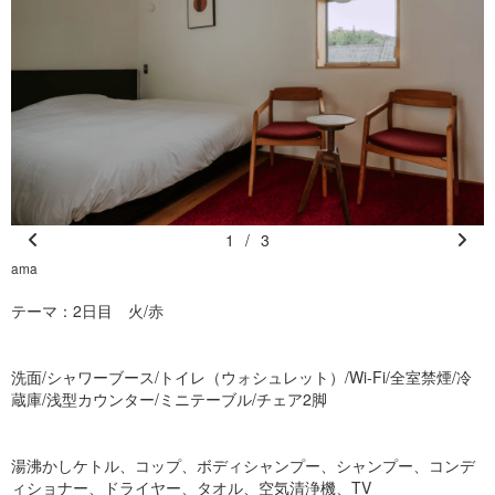
1
/
3
Pr
N
ama
a
e
e
テーマ：2日目 火/赤
vi
xt
o
u
洗面/シャワーブース/トイレ（ウォシュレット）/Wi-Fi/全室禁煙/冷
s
蔵庫/浅型カウンター/ミニテーブル/チェア2脚
湯沸かしケトル、コップ、ボディシャンプー、シャンプー、コンデ
ィショナー、ドライヤー、タオル、空気清浄機、TV