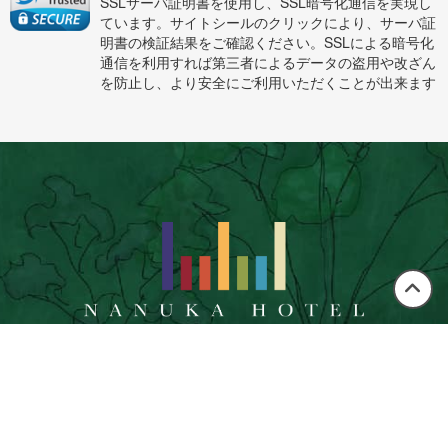
SSLサーバ証明書を使用し、SSL暗号化通信を実現し
ています。サイトシールのクリックにより、サーバ証
明書の検証結果をご確認ください。SSLによる暗号化
通信を利用すれば第三者によるデータの盗用や改ざん
を防止し、より安全にご利用いただくことが出来ます
この
ペー
ジの
〒899-4203
先頭
鹿児島県霧島市霧島大窪５６３−３４
へ
Tel 050-1792-1240