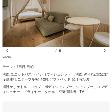
1
/
5
Pr
N
tenchi
t
e
e
テーマ：7日目 日/白
vi
xt
o
洗面/ユニットバス/トイレ（ウォシュレット）/洗面/Wi-Fi/全室禁煙/
冷蔵庫/ミニテーブル/椅子2脚/ソファベッド(変形時:SD)
u
s
湯沸かしケトル、コップ、ボディシャンプー、シャンプー、コンデ
ィショナー、ドライヤー、タオル、空気清浄機、TV