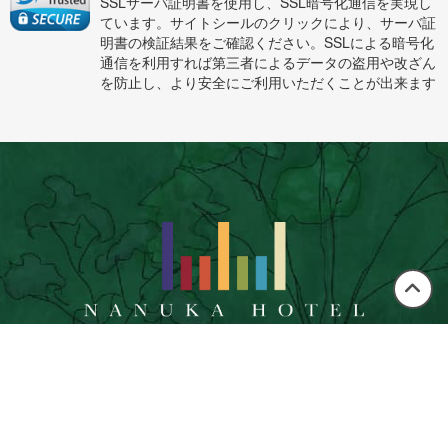
SSLサーバ証明書を使用し、SSL暗号化通信を実現し
ています。サイトシールのクリックにより、サーバ証
明書の検証結果をご確認ください。SSLによる暗号化
通信を利用すれば第三者によるデータの盗用や改ざん
を防止し、より安全にご利用いただくことが出来ます
この
ペー
ジの
〒899-4203
先頭
鹿児島県霧島市霧島大窪５６３−３４
へ
Tel 050-1792-1240