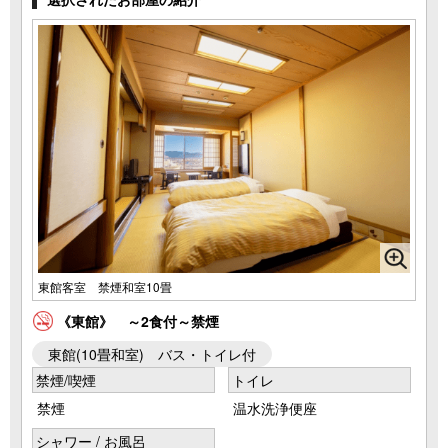
東館客室 禁煙和室10畳
《東館》 ～2食付～禁煙
東館(10畳和室) バス・トイレ付
禁煙/喫煙
トイレ
禁煙
温水洗浄便座
シャワー / お風呂