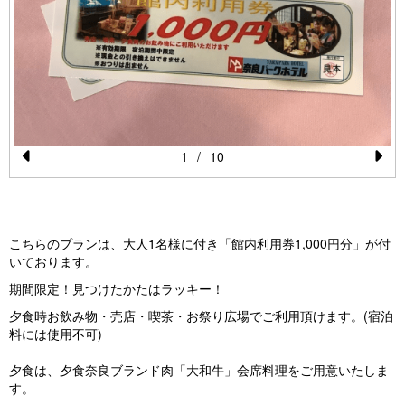
1
/
10
Pr
N
e
e
vi
xt
こちらのプランは、大人1名様に付き「館内利用券1,000円分」が付
o
いております。
u
期間限定！見つけたかたはラッキー！
s
夕食時お飲み物・売店・喫茶・お祭り広場でご利用頂けます。(宿泊
料には使用不可)
夕食は、夕食奈良ブランド肉「大和牛」会席料理をご用意いたしま
す。