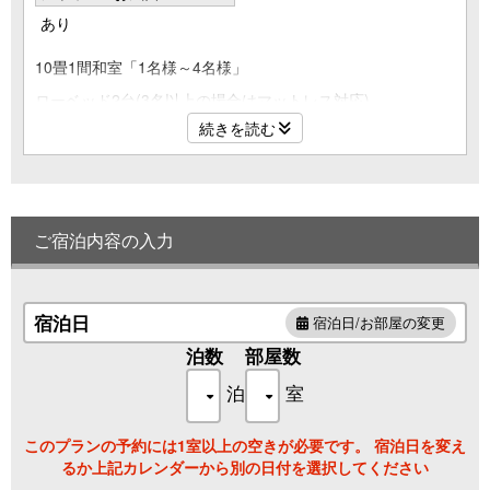
あり
10畳1間和室「1名様～4名様」
ローベッド2台(3名以上の場合はマットレス対応)
※禁煙
続きを読む
夕食・朝食：お食事処にてご用意
ご宿泊内容の入力
宿泊日
宿泊日/お部屋の変更
泊数
部屋数
泊
室
このプランの予約には1室以上の空きが必要です。 宿泊日を変え
るか上記カレンダーから別の日付を選択してください