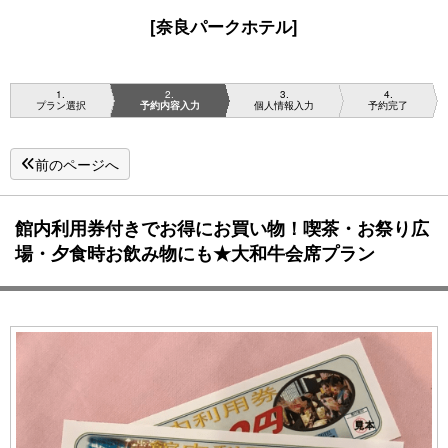
[奈良パークホテル]
1
2
3
4
プラン選択
予約内容入力
個人情報入力
予約完了
前のページへ
館内利用券付きでお得にお買い物！喫茶・お祭り広
場・夕食時お飲み物にも★大和牛会席プラン