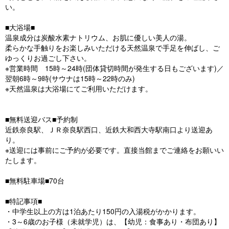
い。
■大浴場■
温泉成分は炭酸水素ナトリウム、お肌に優しい美人の湯。
柔らかな手触りをお楽しみいただける天然温泉で手足を伸ばし、ご
ゆっくりお過ごし下さい。
※営業時間 15時～24時(団体貸切時間が発生する日もございます)／
翌朝6時～9時(サウナは15時～22時のみ)
※天然温泉は大浴場にてご利用いただけます。
■無料送迎バス■予約制
近鉄奈良駅、ＪＲ奈良駅西口、近鉄大和西大寺駅南口より送迎あ
り。
※送迎には事前にご予約が必要です。直接当館までご連絡をお願いい
たします。
■無料駐車場■70台
■特記事項■
・中学生以上の方は1泊あたり150円の入湯税がかかります。
・3～6歳のお子様（未就学児）は、【幼児：食事あり・布団あり】