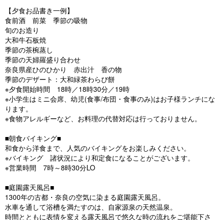
【夕食お品書き一例】
食前酒 前菜 季節の吸物
旬のお造り
大和牛石板焼
季節の茶椀蒸し
季節の天婦羅盛り合わせ
奈良県産ひのひかり 赤出汁 香の物
季節のデザート：大和緑茶わらび餅
※夕食開始時間 18時／18時30分／19時
※小学生はミニ会席、幼児(食事/布団・食事のみ)はお子様ランチにな
ります。
※食物アレルギーなど、お料理の代替対応は行っておりません。
■朝食バイキング■
和食から洋食まで、人気のバイキングをお楽しみください。
※バイキング 諸状況により和定食になることがございます。
※営業時間 7時～8時30分LO
■庭園露天風呂■
1300年の古都・奈良の空気に染まる庭園露天風呂。
水車を通して浴槽を満たすのは、自家源泉の天然温泉。
時間とともに表情を変える露天風呂で悠久な時の流れをご堪能下さ