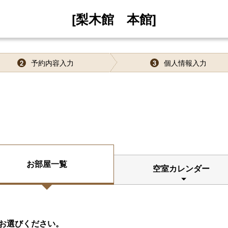
[梨木館 本館]
予約内容入力
個人情報入力
2
3
お部屋一覧
空室カレンダー
お選びください。