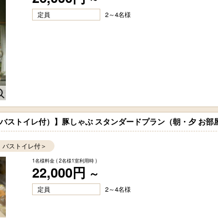
定員
2～4名様
和室 バストイレ付）】豚しゃぶ スタンダードプラン（朝・夕 お部
畳 バストイレ付＞
1名様料金
( 2名様1室利用時 )
22,000円
～
定員
2～4名様