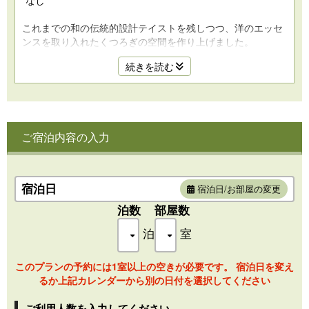
これまでの和の伝統的設計テイストを残しつつ、洋のエッセ
ンスを取り入れたくつろぎの空間を作り上げました。
ADコア社製の家具で統一された室内からは、松島のシンボル
続きを読む
「福浦橋」がすぐそばにご覧いただけます。
※こちらの橋は満月を挟んで前後3日間以外は18：00～22：
00間ライトアップされます。
ご宿泊内容の入力
※こちらの客室は、貸切風呂「朝日見の湯」事前予約が可能
となっております。
【お部屋広さ】：68.4㎡
宿泊日
宿泊日/お部屋の変更
泊数
部屋数
泊
室
このプランの予約には1室以上の空きが必要です。 宿泊日を変え
るか上記カレンダーから別の日付を選択してください
ご利用人数を入力してください。