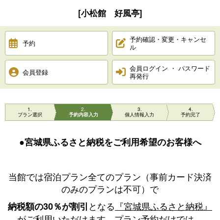
[小松館 好風亭]
予約確認・変更・キャンセ
予約
ル
会員ログイン ・ パスワード
会員登録
再発行
1
2
3
4
プラン選択
予約内容入力
個人情報入力
予約完了
●宮城県ふるさと納税をご利用希望のお客様へ
当館では宿泊プラン全てのプラン（事前カード決済
のみのプランは不可）で
となる
『宮城県ふるさと納税』
納税額の30％が割引
がご利用いただけます。プラン予約だけでは、