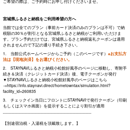
ご希望の際は、ご予約時にお申し付けくださいませ。
宮城県ふるさと納税をご利用希望の方へ
当館では全てのプラン（事前カード決済のみのプランは不可）で納
税額の30％が割引となる宮城県ふるさと納税がご利用いただけま
す。プラン予約だけでは、宮城県ふるさと納税返礼クーポンは適用
されませんので下記の通り手続き下さい。
1. 当館公式ホームページからご予約（このページです）
※お支払方
法は【現地決済】をお選びください。
2. STAYNAVIふるさと納税小松館好風亭のページに移動し、寄附手
続き＆決済（クレジットカード決済）後、電子クーポンが発行
▼STAYNAVIふるさと納税小松館好風亭のページはこちら
→https://info.staynavi.direct/hometowntax/simulation.html?
facility_id=260835
3. チェックイン当日にフロントにSTAYNAVIで発行クーポン（印刷
もしくはスマホ画面）を提示することにより割引が適用
¨¨¨¨¨¨¨¨¨¨¨¨¨¨¨¨¨¨¨¨¨¨¨¨¨¨¨¨¨¨¨¨¨¨¨¨¨¨¨¨¨¨¨¨¨¨¨¨¨¨¨¨¨¨¨¨¨¨¨¨¨
【別途宿泊税・入湯税を頂戴致します。】