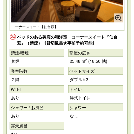
コーナースイート【仙台萩】
ベッドのある美窓の和洋室 コーナースイート『仙台
萩』（禁煙）《貸切風呂★事前予約可能》
禁煙/喫煙
部屋の広さ
2
禁煙
25.48 m
(18.50 帖)
客室階数
ベッドサイズ
２階
ダブル✕2
Wi-Fi
トイレ
あり
洋式トイレ
シャワー / お風呂
シャワー
あり
なし
露天風呂
なし