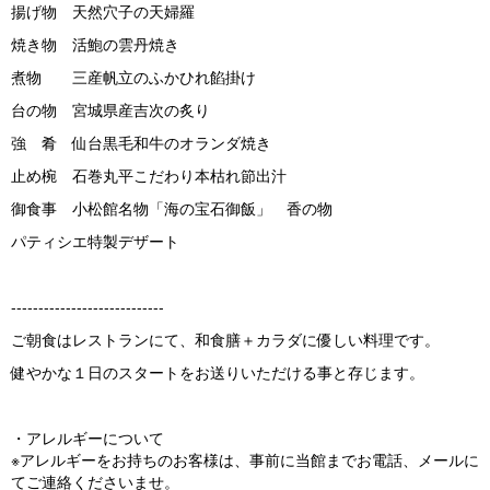
揚げ物 天然穴子の天婦羅
焼き物 活鮑の雲丹焼き
煮物 三産帆立のふかひれ餡掛け
台の物 宮城県産吉次の炙り
強 肴 仙台黒毛和牛のオランダ焼き
止め椀 石巻丸平こだわり本枯れ節出汁
御食事 小松館名物「海の宝石御飯」 香の物
パティシエ特製デザート
----------------------------
ご朝食はレストランにて、和食膳＋カラダに優しい料理です。
健やかな１日のスタートをお送りいただける事と存じます。
・アレルギーについて
※アレルギーをお持ちのお客様は、事前に当館までお電話、メールに
てご連絡くださいませ。