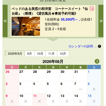
ベッドのある美窓の和洋室 コーナースイート『仙
広
台萩』（禁煙）《貸切風呂★事前予約可能》
『
1
1名様料金
35,200円～ ,
(2名様1
Previous
N
室利用時)
定員 2～5名様
カレンダーの説明 …
2026年8月
9月
10月
11月
12月
2026年08月
日
月
火
水
木
金
土
26
27
28
29
30
31
1
2
3
4
5
6
7
8
9
10
11
12
13
14
15