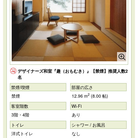
デザイナーズ和室『趣（おもむき）』【禁煙】推奨人数2
名
禁煙/喫煙
部屋の広さ
2
禁煙
12.96 m
(8.00 帖)
客室階数
Wi-Fi
3階・4階
あり
トイレ
シャワー / お風呂
洋式トイレ
なし