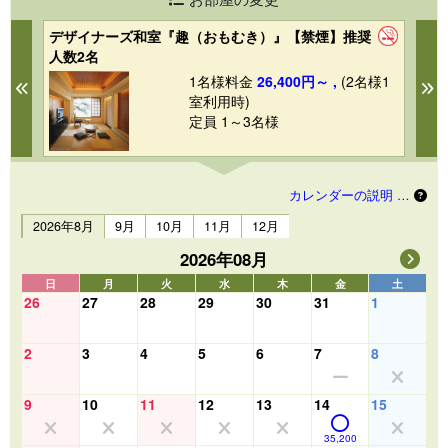
デザイナーズ和室『趣（おもむき）』【禁煙】推奨
マ
人数2名
1
1
1名様料金
26,400円～ ,
(2名様1
Previous
N
室利用時)
定員 1～3名様
カレンダーの説明 …
2026年8月
9月
10月
11月
12月
2026年08月
日
月
火
水
木
金
土
26
27
28
29
30
31
1
2
3
4
5
6
7
8
9
10
11
12
13
14
15
35,200