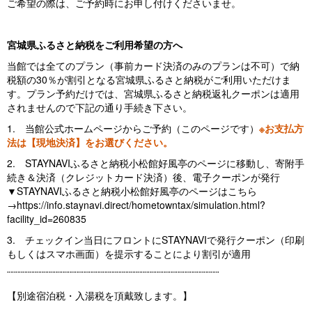
ご希望の際は、ご予約時にお申し付けくださいませ。
宮城県ふるさと納税をご利用希望の方へ
当館では全てのプラン（事前カード決済のみのプランは不可）で納
税額の30％が割引となる宮城県ふるさと納税がご利用いただけま
す。プラン予約だけでは、宮城県ふるさと納税返礼クーポンは適用
されませんので下記の通り手続き下さい。
1. 当館公式ホームページからご予約（このページです）
※お支払方
法は【現地決済】をお選びください。
2. STAYNAVIふるさと納税小松館好風亭のページに移動し、寄附手
続き＆決済（クレジットカード決済）後、電子クーポンが発行
▼STAYNAVIふるさと納税小松館好風亭のページはこちら
→https://info.staynavi.direct/hometowntax/simulation.html?
facility_id=260835
3. チェックイン当日にフロントにSTAYNAVIで発行クーポン（印刷
もしくはスマホ画面）を提示することにより割引が適用
¨¨¨¨¨¨¨¨¨¨¨¨¨¨¨¨¨¨¨¨¨¨¨¨¨¨¨¨¨¨¨¨¨¨¨¨¨¨¨¨¨¨¨¨¨¨¨¨¨¨¨¨¨¨¨¨¨¨¨¨¨
【別途宿泊税・入湯税を頂戴致します。】