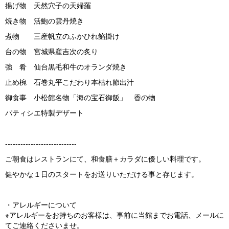
揚げ物 天然穴子の天婦羅
焼き物 活鮑の雲丹焼き
煮物 三産帆立のふかひれ餡掛け
台の物 宮城県産吉次の炙り
強 肴 仙台黒毛和牛のオランダ焼き
止め椀 石巻丸平こだわり本枯れ節出汁
御食事 小松館名物「海の宝石御飯」 香の物
パティシエ特製デザート
----------------------------
ご朝食はレストランにて、和食膳＋カラダに優しい料理です。
健やかな１日のスタートをお送りいただける事と存じます。
・アレルギーについて
※アレルギーをお持ちのお客様は、事前に当館までお電話、メールに
てご連絡くださいませ。