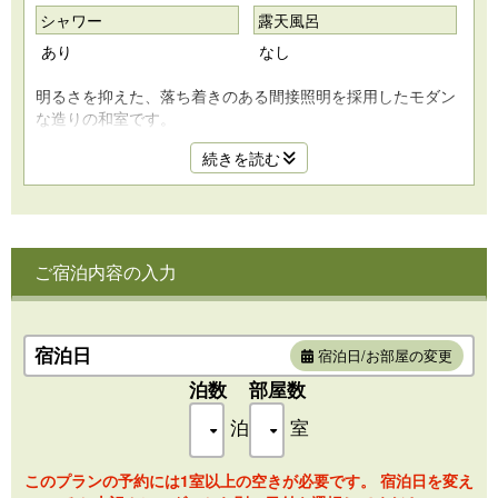
シャワー
露天風呂
あり
なし
明るさを抑えた、落ち着きのある間接照明を採用したモダン
な造りの和室です。
照明光度は壁面のコントロールパネルもしくはリモコンにて
続きを読む
変更できます。
＊他のお部屋に比べ、暗めな照明のお部屋になります。明る
めな照明をご希望の場合、
他のお部屋をお選びください。
ご宿泊内容の入力
正方形の琉球畳を敷き詰めたデザイナールーム（阿部仁史ア
トリエ）です。
宿泊日
宿泊日/お部屋の変更
おしゃれなシャワーブース付き（バスタブはございません）
泊数
部屋数
泊
室
このプランの予約には1室以上の空きが必要です。 宿泊日を変え