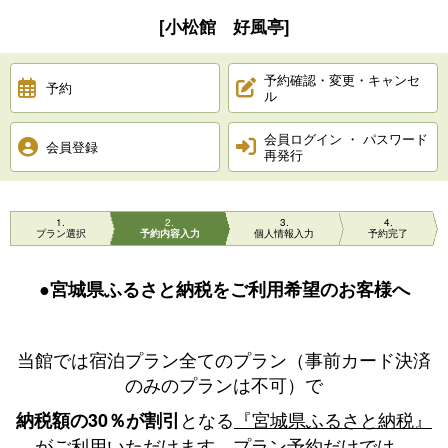
[小松館 好風亭]
予約確認・変更・キャンセ
予約
ル
会員ログイン ・ パスワード
会員登録
再発行
1
2
3
4
プラン選択
予約内容入力
個人情報入力
予約完了
●宮城県ふるさと納税をご利用希望のお客様へ
当館では宿泊プラン全てのプラン（事前カード決済
のみのプランは不可）で
となる
『宮城県ふるさと納税』
納税額の30％が割引
がご利用いただけます。プラン予約だけでは、