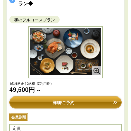
ラン◆
和のフルコースプラン
1名様料金
( 2名様1室利用時 )
49,500円
～
詳細/ご予約
会員割引
定員