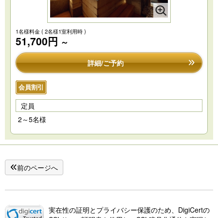
1名様料金
( 2名様1室利用時 )
51,700円
～
詳細/ご予約
会員割引
定員
2～5名様
前のページへ
実在性の証明とプライバシー保護のため、DigiCertの