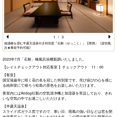
1
/
3
Pr
N
福浦橋を望む半露天温泉付き特別室『石斛（せっこく）』【禁煙』《貸切風
呂★事前予約可能》
e
e
vi
xt
2023年7月「石斛」檜風呂浴槽新調いたしました。
o
【レイトチェックアウト対応客室 】チェックアウト 11：00
u
【客室】
国宝瑞巌寺に咲く花の名を冠した特別室です。侘び寂びの心を感じ
s
る純和室にて移ろう松島の景色をお楽しみいただけます。
客室内にはAirdog社製の空気清浄機と加湿器を常設しており、きれ
いな空気の中でお過ごしいただけます。
【半露天温泉】
スライド式ガラス窓ですので、寒い日、雨風の強い日などは窓を閉
め内風呂としてお楽しみいただけます。この度の改装でお部屋のお