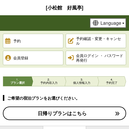
[小松館 好風亭]
予約確認・変更・キャンセ
予約
ル
会員ログイン ・ パスワード
会員登録
再発行
1
2
3
4
プラン選択
予約内容入力
個人情報入力
予約完了
ご希望の宿泊プランをお選びください。
日帰りプランはこちら