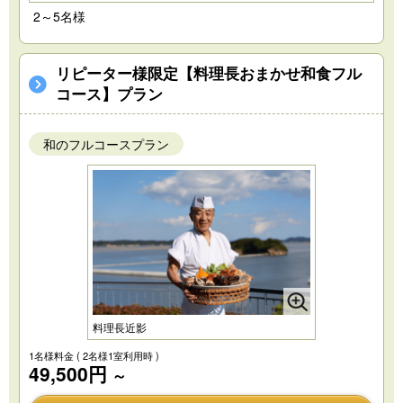
2～5名様
リピーター様限定【料理長おまかせ和食フル
コース】プラン
和のフルコースプラン
料理長近影
1名様料金
( 2名様1室利用時 )
49,500円
～