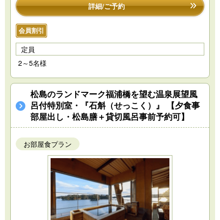
詳細/ご予約
会員割引
定員
2～5名様
松島のランドマーク福浦橋を望む温泉展望風
呂付特別室・『石斛（せっこく）』 【夕食事
部屋出し・松島膳＋貸切風呂事前予約可】
お部屋食プラン