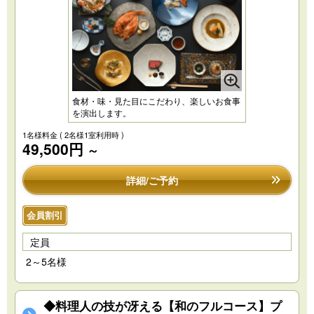
食材・味・見た目にこだわり、楽しいお食事
を演出します。
1名様料金
( 2名様1室利用時 )
49,500円
～
詳細/ご予約
会員割引
定員
2～5名様
◆料理人の技が冴える【和のフルコース】プ